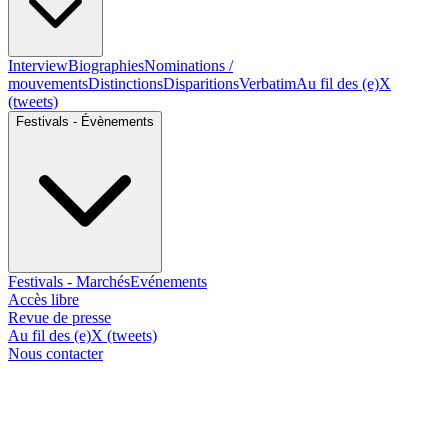
Interview
Biographies
Nominations /
mouvements
Distinctions
Disparitions
Verbatim
Au fil des (e)X
(tweets)
Festivals - Évènements
Festivals - Marchés
Evénements
Accès libre
Revue de presse
Au fil des (e)X (tweets)
Nous contacter