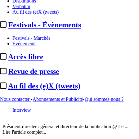
Disparitions
Verbatim
Au fil des (e)X (tweets)
Festivals - Évènements
Festivals - Marchés
Evénements
Accès libre
Revue de presse
Biographies
[6554 articles ]
Au fil des (e)X (tweets)
Nous contacter
•
Abonnements et Publicité
•
Qui sommes-nous ?
Interview
Bertrand Gié
Président-directeur général et directeur de la publication @ Le ...
Lire l'article complet...