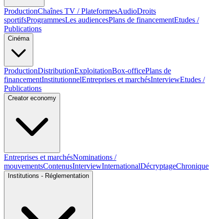
Production
Chaînes TV / Plateformes
Audio
Droits
sportifs
Programmes
Les audiences
Plans de financement
Etudes /
Publications
Cinéma
Production
Distribution
Exploitation
Box-office
Plans de
financement
Institutionnel
Entreprises et marchés
Interview
Etudes /
Publications
Creator economy
Entreprises et marchés
Nominations /
mouvements
Contenus
Interview
International
Décryptage
Chronique
Institutions - Réglementation