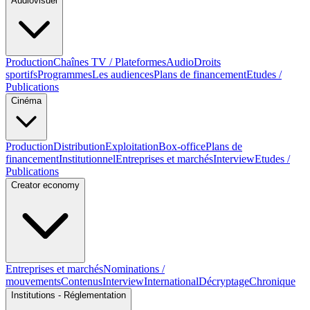
Audiovisuel
Production
Chaînes TV / Plateformes
Audio
Droits
sportifs
Programmes
Les audiences
Plans de financement
Etudes /
Publications
Cinéma
Production
Distribution
Exploitation
Box-office
Plans de
financement
Institutionnel
Entreprises et marchés
Interview
Etudes /
Publications
Creator economy
Entreprises et marchés
Nominations /
mouvements
Contenus
Interview
International
Décryptage
Chronique
Institutions - Réglementation