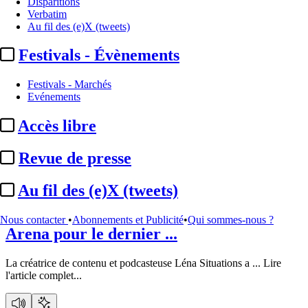
Disparitions
Verbatim
Au fil des (e)X (tweets)
Festivals - Évènements
Festivals - Marchés
Evénements
Accès libre
Contenus
[100 articles ]
Revue de presse
Au fil des (e)X (tweets)
Léna Situations :
un spectacle à l’Accor
Nous contacter
•
Abonnements et Publicité
•
Qui sommes-nous ?
Arena pour le dernier ...
La créatrice de contenu et podcasteuse Léna Situations a ...
Lire
l'article complet...