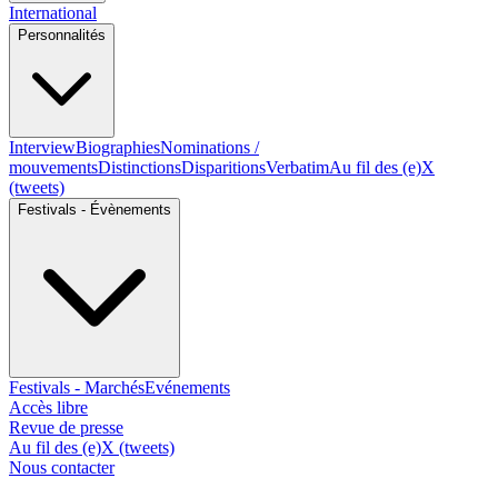
International
Personnalités
Interview
Biographies
Nominations /
mouvements
Distinctions
Disparitions
Verbatim
Au fil des (e)X
(tweets)
Festivals - Évènements
Festivals - Marchés
Evénements
Accès libre
Revue de presse
Au fil des (e)X (tweets)
Nous contacter