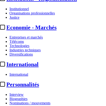
Institutionnel
Organisations professionnelles
Justice
Economie - Marchés
Entreprises et marchés
Télécoms
Technologies
Industries techniques
Diversifications
International
International
A la Une
Personnalités
SRF :
pour la mise en place d’une médiation entre Canal+ ...
Arcom :
Martin Ajdari insiste sur la nécessité de moyens supplémentair
Institutionnel
Interview
Canal+ / Tribune anti-Bolloré :
Catherine Pégard regrette la réponse « 
Biographies
CGT Spectacle :
appel à un rassemblement devant L’Olympia le 30 m
Nominations / mouvements