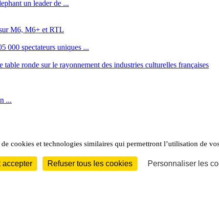
phant un leader de ...
ns sur M6, M6+ et RTL
5 000 spectateurs uniques ...
 table ronde sur le rayonnement des industries culturelles françaises
 ...
 de cookies et technologies similaires qui permettront l’utilisation de vos
nnés.
 accepter
Refuser tous les cookies
Personnaliser les co
mules d'abonnement
.