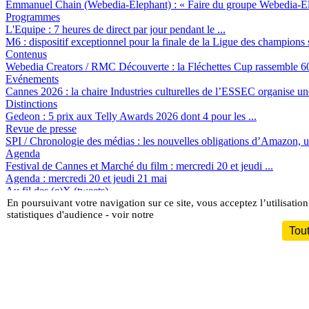
Emmanuel Chain (Webedia-Elephant) :
« Faire du groupe Webedia-Ele
Programmes
L'Equipe :
7 heures de direct par jour pendant le ...
M6 :
dispositif exceptionnel pour la finale de la Ligue des champio
Contenus
Webedia Creators / RMC Découverte :
la Fléchettes Cup rassemble 60
Evénements
Cannes 2026 :
la chaire Industries culturelles de l’ESSEC organise une
Distinctions
Gedeon :
5 prix aux Telly Awards 2026 dont 4 pour les ...
Revue de presse
SPI / Chronologie des médias :
les nouvelles obligations d’Amazon, un
Agenda
Festival de Cannes et Marché du film :
mercredi 20 et jeudi ...
Agenda :
mercredi 20 et jeudi 21 mai
Au fil des (e)X (tweets)
Au fil des (e)X (tweets) :
En poursuivant votre navigation sur ce site, vous acceptez l’utilisation
art, diversité, interview, financer...
statistiques d'audience - voir notre
Cette fonctionnalité est réservée à nos abo
Tout
Pour accéder à cette fonction, à l'ensemble du site, découvrez nos
for
S'abonner à Satellifacts
Offre d'essai 8 jours