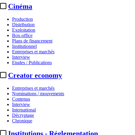
Cinéma
Production
Distribution
Exploitation
Box-office
Plans de financement
Institutionnel
Entreprises et marchés
Interview
Etudes / Publications
Creator economy
Entreprises et marchés
Nominations / mouvements
Contenus
Interview
International
Décryptage
Chronique
Institutions - Réglementation