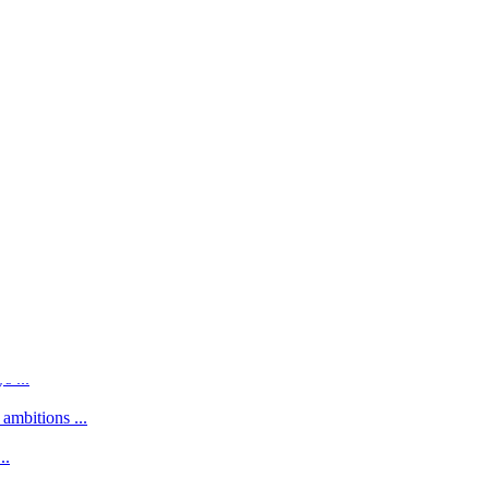
s, entre missions ...
fiée ...
..
..
arari ...
..
s ...
ambitions ...
..