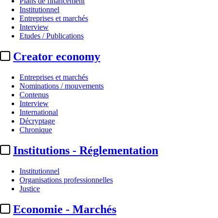
Plans de financement
Institutionnel
Entreprises et marchés
Interview
Etudes / Publications
Creator economy
Entreprises et marchés
Nominations / mouvements
Contenus
Interview
Festivals - Marchés
International
Décryptage
Cannes 2025 / Acid :
les 9 films 
Chronique
Institutions - Réglementation
Actualité n° 318834
|
Publié le 15 avr. 2025 09:54
| 142 mots
Institutionnel
Organisations professionnelles
Justice
Economie - Marchés
...