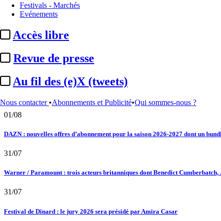
Festivals - Marchés
Evénements
Au fil des (e)X (tweets) : Kavinsky, hommage, argentique, 4K, Clooney, tautologi
Accès libre
02/08
Revue de presse
Satellifacts : pause d'été
02/08
Au fil des (e)X (tweets)
"L'Odyssée" : à Montpellier, le seul cinéma de France à ...
Nous contacter
•
Abonnements et Publicité
•
Qui sommes-nous ?
01/08
DAZN : nouvelles offres d’abonnement pour la saison 2026-2027 dont un bundle
31/07
Warner / Paramount : trois acteurs britanniques dont Benedict Cumberbatch, .
31/07
Festival de Dinard : le jury 2026 sera présidé par Amira Casar