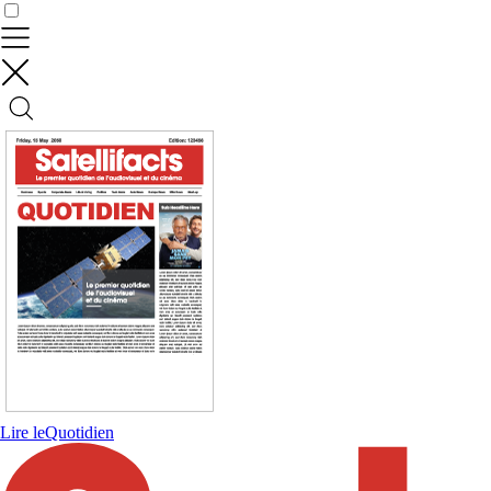
Contrôler vos données
Lire le
Quotidien