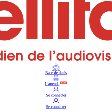
Base de deals
L'agenda
NEW
Se connecter
Se connecter