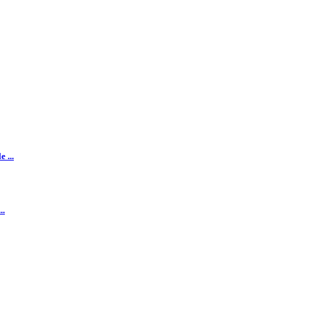
 ...
..