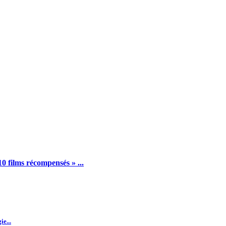
tres ...
10 films récompensés » ...
e...