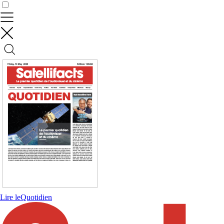
Contrôler vos données
Lire le
Quotidien