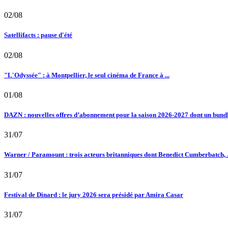
02/08
Satellifacts : pause d'été
02/08
"L'Odyssée" : à Montpellier, le seul cinéma de France à ...
01/08
DAZN : nouvelles offres d’abonnement pour la saison 2026-2027 dont un bundle
31/07
Warner / Paramount : trois acteurs britanniques dont Benedict Cumberbatch, .
31/07
Festival de Dinard : le jury 2026 sera présidé par Amira Casar
31/07