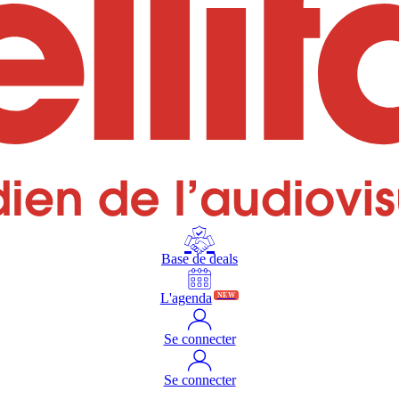
Base de deals
L'agenda
NEW
Se connecter
Se connecter