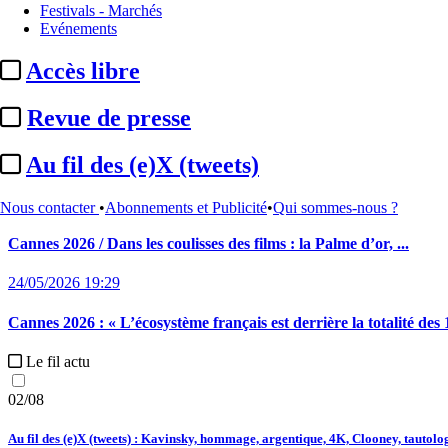
Festivals - Marchés
Actualités liées
Evénements
Festival de Cannes
02/06/2026 11:04
Accès libre
Cannes 2026 :
ajustement des sorties pour plusieurs films de ...
Revue de presse
27/05/2026 16:52
Au fil des (e)X (tweets)
Cannes 2026 / Afcae :
plusieurs films soutenus à l’issue des Rencon
25/05/2026 15:43
Nous contacter
•
Abonnements et Publicité
•
Qui sommes-nous ?
Cannes 2026 / Dans les coulisses des films :
la Palme d’or, ...
24/05/2026 19:29
Cannes 2026 :
« L’écosystème français est derrière la totalité des 
Le fil actu
02/08
Au fil des (e)X (tweets) : Kavinsky, hommage, argentique, 4K, Clooney, tautologi