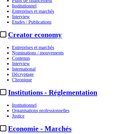
Plans de financement
Institutionnel
Entreprises et marchés
Interview
Etudes / Publications
Creator economy
Entreprises et marchés
Nominations / mouvements
Contenus
Interview
Distribution
International
Décryptage
Cannes 2026 :
plusieurs films de
Chronique
Institutions - Réglementation
Par
Julie Souvestre
Actualité n° 346686
|
Publié le 09 avr. 2026 17:23
| 387 mots
Institutionnel
Organisations professionnelles
Justice
Economie - Marchés