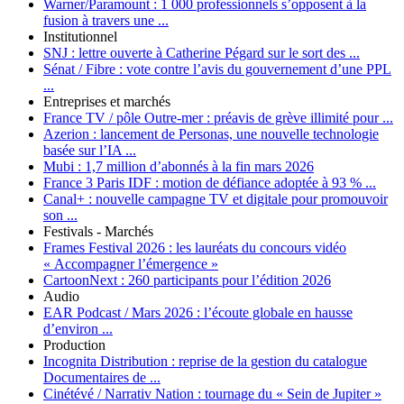
Warner/Paramount :
1 000 professionnels s’opposent à la
fusion à travers une ...
Institutionnel
SNJ :
lettre ouverte à Catherine Pégard sur le sort des ...
Sénat / Fibre :
vote contre l’avis du gouvernement d’une PPL
...
Entreprises et marchés
France TV / pôle Outre-mer :
préavis de grève illimité pour ...
Azerion :
lancement de Personas, une nouvelle technologie
basée sur l’IA ...
Mubi :
1,7 million d’abonnés à la fin mars 2026
France 3 Paris IDF :
motion de défiance adoptée à 93 % ...
Canal+ :
nouvelle campagne TV et digitale pour promouvoir
son ...
Festivals - Marchés
Frames Festival 2026 :
les lauréats du concours vidéo
« Accompagner l’émergence »
CartoonNext :
260 participants pour l’édition 2026
Audio
EAR Podcast / Mars 2026 :
l’écoute globale en hausse
d’environ ...
Production
Incognita Distribution :
reprise de la gestion du catalogue
Documentaires de ...
Cinétévé / Narrativ Nation :
tournage du « Sein de Jupiter »