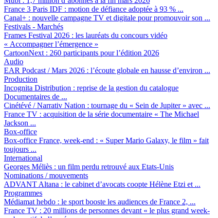
Mubi :
1,7 million d’abonnés à la fin mars 2026
France 3 Paris IDF :
motion de défiance adoptée à 93 % ...
Canal+ :
nouvelle campagne TV et digitale pour promouvoir son ...
Festivals - Marchés
Frames Festival 2026 :
les lauréats du concours vidéo
« Accompagner l’émergence »
CartoonNext :
260 participants pour l’édition 2026
Audio
EAR Podcast / Mars 2026 :
l’écoute globale en hausse d’environ ...
Production
Incognita Distribution :
reprise de la gestion du catalogue
Documentaires de ...
Cinétévé / Narrativ Nation :
tournage du « Sein de Jupiter » avec ...
France TV :
acquisition de la série documentaire « The Michael
Jackson ...
Box-office
Box-office France, week-end :
« Super Mario Galaxy, le film » fait
toujours ...
International
Georges Méliès :
un film perdu retrouvé aux Etats-Unis
Nominations / mouvements
ADVANT Altana :
le cabinet d’avocats coopte Hélène Etzi et ...
Programmes
Médiamat hebdo :
le sport booste les audiences de France 2, ...
France TV :
20 millions de personnes devant « le plus grand week-