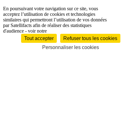
En poursuivant votre navigation sur ce site, vous
politique de
acceptez l’utilisation de cookies et technologies
confidentialité
similaires qui permettront l’utilisation de vos données
par Satellifacts afin de réaliser des statistiques
d'audience - voir notre
Tout accepter
Refuser tous les cookies
Personnaliser les cookies
À la une
Satellifacts Quotidien
Satellifacts Magazine
Satellifacts Talents
Audiovisuel
Production
Chaînes TV / Plateformes
Audio
Droits
sportifs
Programmes
Les audiences
Plans de financement
Etudes /
Publications