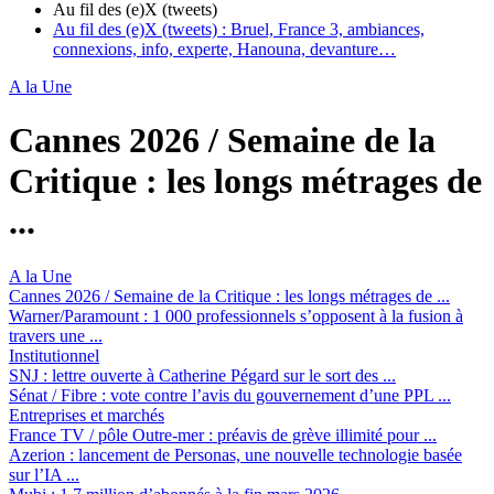
Au fil des (e)X (tweets)
Au fil des (e)X (tweets) :
Bruel, France 3, ambiances,
connexions, info, experte, Hanouna, devanture…
A la Une
Cannes 2026 / Semaine de la
Critique :
les longs métrages de
...
A la Une
Cannes 2026 / Semaine de la Critique :
les longs métrages de ...
Warner/Paramount :
1 000 professionnels s’opposent à la fusion à
travers une ...
Institutionnel
SNJ :
lettre ouverte à Catherine Pégard sur le sort des ...
Sénat / Fibre :
vote contre l’avis du gouvernement d’une PPL ...
Entreprises et marchés
France TV / pôle Outre-mer :
préavis de grève illimité pour ...
Azerion :
lancement de Personas, une nouvelle technologie basée
sur l’IA ...