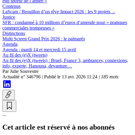
end sportif de l’année »
Contenus
LaScam / Brouillon d’un rêve Impact 2026 :
les 9 projets ...
Justice
SFR :
condamné à 10 millions d’euros d’amende pour « pratiques
commerciales trompeuses »
Distinctions
Multi Screen Grand Prix 2026 :
le palmarès
Agenda
Agenda :
mardi 14 et mercredi 15 avril
Au fil des (e)X (tweets)
Au fil des (e)X (tweets) :
Bruel, France 3, ambiances, connexions,
info, experte, Hanouna, devanture…
Par
Julie Souvestre
Actualité n° 346796
|
Publié le 13 avr. 2026 11:24
| 185 mots
...
Cet article est réservé à nos abonnés