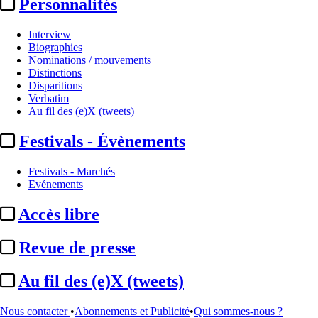
Personnalités
Interview
Biographies
Nominations / mouvements
Distinctions
Disparitions
Verbatim
Au fil des (e)X (tweets)
Festivals - Évènements
Festivals - Marchés
Evénements
Accès libre
Revue de presse
Sommaire
Au fil des (e)X (tweets)
A la Une
Cannes 2026 / Semaine de la Critique :
les longs métrages de
...
Nous contacter
•
Abonnements et Publicité
•
Qui sommes-nous ?