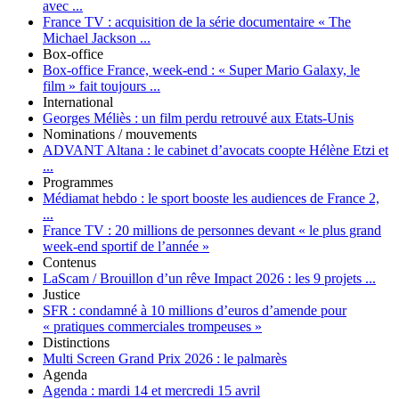
avec ...
France TV :
acquisition de la série documentaire « The
Michael Jackson ...
Box-office
Box-office France, week-end :
« Super Mario Galaxy, le
film » fait toujours ...
International
Georges Méliès :
un film perdu retrouvé aux Etats-Unis
Nominations / mouvements
ADVANT Altana :
le cabinet d’avocats coopte Hélène Etzi et
...
Programmes
Médiamat hebdo :
le sport booste les audiences de France 2,
...
France TV :
20 millions de personnes devant « le plus grand
week-end sportif de l’année »
Contenus
LaScam / Brouillon d’un rêve Impact 2026 :
les 9 projets ...
Justice
SFR :
condamné à 10 millions d’euros d’amende pour
« pratiques commerciales trompeuses »
Distinctions
Multi Screen Grand Prix 2026 :
le palmarès
Agenda
Agenda :
mardi 14 et mercredi 15 avril