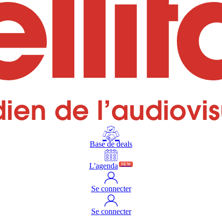
Base de deals
L'agenda
NEW
Se connecter
Se connecter