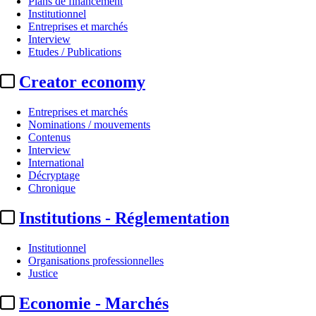
Plans de financement
Institutionnel
Entreprises et marchés
Interview
Etudes / Publications
Creator economy
Entreprises et marchés
Nominations / mouvements
Contenus
Interview
Essentiel
International
Décryptage
CMI France :
entrée à 47 % dans 
Chronique
Institutions - Réglementation
Actualité n° 272035
|
Publié le 07 déc. 2022 20:45
| 465 mots
Institutionnel
Organisations professionnelles
Justice
Economie - Marchés
...