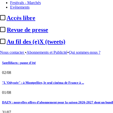
24/02/2022
Festivals - Marchés
Nominations / mouvements
Louie Media :
directeur marketing et distr
Evénements
12/07/2021
Louie Media :
derrière la belle vitrine, un management qui fait ...
06/10/2022
Accès libre
Storytel :
association avec le studio Louie Media pour une série audio 
Le fil actu
Revue de presse
02/08
Au fil des (e)X (tweets)
Au fil des (e)X (tweets) : Kavinsky, hommage, argentique, 4K, Clooney, tautologi
Nous contacter
•
Abonnements et Publicité
•
Qui sommes-nous ?
02/08
Satellifacts : pause d'été
02/08
"L'Odyssée" : à Montpellier, le seul cinéma de France à ...
01/08
DAZN : nouvelles offres d’abonnement pour la saison 2026-2027 dont un bundle
31/07