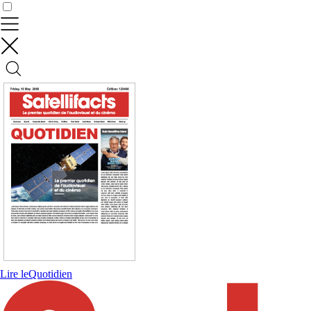
Contrôler vos données
Lire le
Quotidien