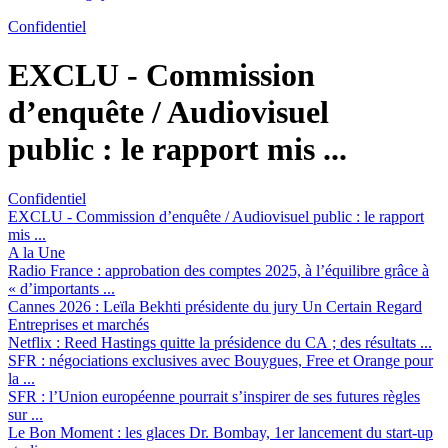
Confidentiel
EXCLU - Commission
d’enquête / Audiovisuel
public :
le rapport mis ...
Confidentiel
EXCLU - Commission d’enquête / Audiovisuel public :
le rapport
mis ...
A la Une
Radio France :
approbation des comptes 2025, à l’équilibre grâce à
« d’importants ...
Cannes 2026 :
Leïla Bekhti présidente du jury Un Certain Regard
Entreprises et marchés
Netflix :
Reed Hastings quitte la présidence du CA ; des résultats ...
SFR :
négociations exclusives avec Bouygues, Free et Orange pour
la ...
SFR :
l’Union européenne pourrait s’inspirer de ses futures règles
sur ...
Le Bon Moment :
les glaces Dr. Bombay, 1er lancement du start-up