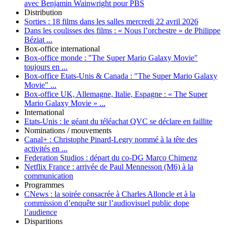
avec Benjamin Wainwright pour PBS
Distribution
Sorties :
18 films dans les salles mercredi 22 avril 2026
Dans les coulisses des films :
« Nous l’orchestre » de Philippe
Béziat ...
Box-office international
Box-office monde :
"The Super Mario Galaxy Movie"
toujours en ...
Box-office Etats-Unis & Canada :
"The Super Mario Galaxy
Movie" ...
Box-office UK, Allemagne, Italie, Espagne :
« The Super
Mario Galaxy Movie » ...
International
Etats-Unis :
le géant du téléachat QVC se déclare en faillite
Nominations / mouvements
Canal+ :
Christophe Pinard-Legry nommé à la tête des
activités en ...
Federation Studios :
départ du co-DG Marco Chimenz
Netflix France :
arrivée de Paul Mennesson (M6) à la
communication
Programmes
CNews :
la soirée consacrée à Charles Alloncle et à la
commission d’enquête sur l’audiovisuel public dope
l’audience
Disparitions