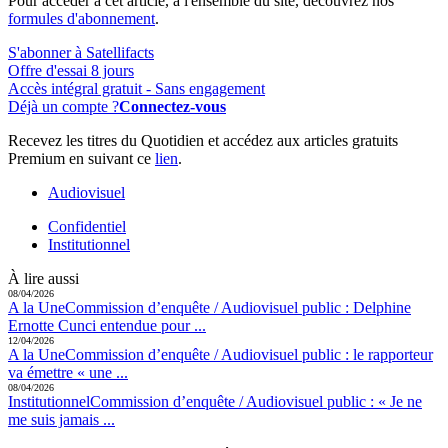
Pour accéder à cet article, à l'ensemble du site, découvrez nos
formules d'abonnement
.
S'abonner à Satellifacts
Offre d'essai 8 jours
Accès intégral gratuit - Sans engagement
Déjà un compte ?
Connectez-vous
Recevez les titres du Quotidien et accédez aux articles gratuits
Premium en suivant ce
lien
.
Audiovisuel
Confidentiel
Institutionnel
À lire aussi
08/04/2026
A la Une
Commission d’enquête / Audiovisuel public :
Delphine
Ernotte Cunci entendue pour ...
12/04/2026
A la Une
Commission d’enquête / Audiovisuel public :
le rapporteur
va émettre « une ...
08/04/2026
Institutionnel
Commission d’enquête / Audiovisuel public :
« Je ne
me suis jamais ...