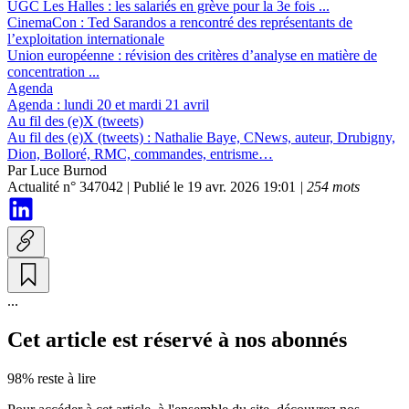
UGC Les Halles :
les salariés en grève pour la 3e fois ...
CinemaCon :
Ted Sarandos a rencontré des représentants de
l’exploitation internationale
Union européenne :
révision des critères d’analyse en matière de
concentration ...
Agenda
Agenda :
lundi 20 et mardi 21 avril
Au fil des (e)X (tweets)
Au fil des (e)X (tweets) :
Nathalie Baye, CNews, auteur, Drubigny,
Dion, Bolloré, RMC, commandes, entrisme…
Par
Luce Burnod
Actualité n° 347042
|
Publié le 19 avr. 2026 19:01
| 254 mots
...
Cet article est réservé à nos abonnés
98% reste à lire