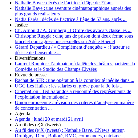
Nathalie Baye :
décès de l’actrice à l’âge de 77 ans
Nathalie Baye :
une aventure cinématographique auprès des
plus grands réalisateurs
Nadia Farès :
décès de l’actrice à l’âge de 57 ans, après ...
Justice
Ch. Arnould / A. Grinberg :
l’Ordre des avocats classe les ...
Christophe Ruggia :
cinq ans de prison dont deux ferme sous
bracelet pour agressions sexuelles sur Adèle Haenel
Gérard Depardieu / « Complément d’enquête » :
l’acteur se
désiste de l’ensemble ...
Diversifications
Laurent Ruquier :
l’animateur à la tête des théâtres parisiens la
Comédie et le Studio des Champs-Elysées
Revue de presse
Rachat de SFR :
une opération à la complexité inédite dans ...
UGC Les Halles :
les salariés en grève pour la 3e fois ...
CinemaCon :
Ted Sarandos a rencontré des représentants de
l’exploitation internationale
Union européenne :
révision des critères d’analyse en matière
de concentration ...
Agenda
Agenda :
lundi 20 et mardi 21 avril
Au fil des (e)X (tweets)
Au fil des (e)X (tweets) :
Nathalie Baye, CNews, auteur,
Drubigny, Dion, Bolloré, RMC, commandes, entrisme…