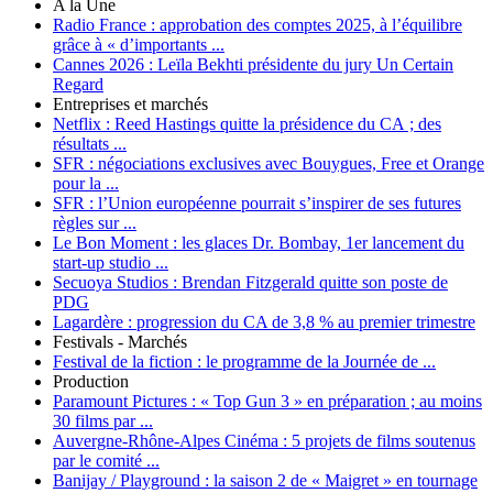
A la Une
Radio France :
approbation des comptes 2025, à l’équilibre
grâce à « d’importants ...
Cannes 2026 :
Leïla Bekhti présidente du jury Un Certain
Regard
Entreprises et marchés
Netflix :
Reed Hastings quitte la présidence du CA ; des
résultats ...
SFR :
négociations exclusives avec Bouygues, Free et Orange
pour la ...
SFR :
l’Union européenne pourrait s’inspirer de ses futures
règles sur ...
Le Bon Moment :
les glaces Dr. Bombay, 1er lancement du
start-up studio ...
Secuoya Studios :
Brendan Fitzgerald quitte son poste de
PDG
Lagardère :
progression du CA de 3,8 % au premier trimestre
Festivals - Marchés
Festival de la fiction :
le programme de la Journée de ...
Production
Paramount Pictures :
« Top Gun 3 » en préparation ; au moins
30 films par ...
Auvergne-Rhône-Alpes Cinéma :
5 projets de films soutenus
par le comité ...
Banijay / Playground :
la saison 2 de « Maigret » en tournage