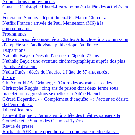
Nominations / mouvements
Canal+ :
Christophe Pinard-Legry nommé à la tête des activités en
...
Federation Studios :
départ du co-DG Marco Chimenz
Netflix France :
arrivée de Paul Mennesson (M6) à la
communication
Programmes
CNews :
la soirée consacrée à Charles Alloncle et à la commission
d’enquête sur l’audiovisuel public dope l’audience
Disparitions
Nathalie Baye :
décès de l’actrice à l’âge de 77 ans
Nathalie Baye :
une aventure cinématographique auprès des plus
grands réalisateurs
Nadia Farès :
décès de l’actrice à l’âge de 57 ans, après ...
Justice
Ch. Arnould / A. Grinberg :
l’Ordre des avocats classe les ...
Christophe Ruggia :
cinq ans de prison dont deux ferme sous
bracelet pour agressions sexuelles sur Adèle Haenel
Gérard Depardieu / « Complément d’enquête » :
l’acteur se désiste
de l’ensemble ...
Diversifications
Laurent Ruquier :
l’animateur à la tête des théâtres parisiens la
Comédie et le Studio des Champs-Elysées
Revue de presse
Rachat de SFR :
une opération à la complexité inédite dans ...