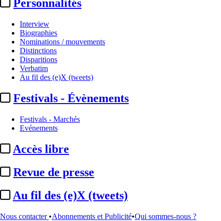
Personnalités
Interview
Biographies
Nominations / mouvements
Distinctions
Disparitions
Verbatim
Au fil des (e)X (tweets)
Festivals - Évènements
Festivals - Marchés
Evénements
Accès libre
Revue de presse
Sommaire
Au fil des (e)X (tweets)
Confidentiel
EXCLU - Commission d’enquête / Audiovisuel public :
le
rapport mis ...
Nous contacter
•
Abonnements et Publicité
•
Qui sommes-nous ?