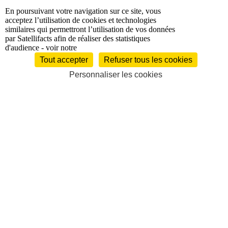
En poursuivant votre navigation sur ce site, vous
politique de
acceptez l’utilisation de cookies et technologies
confidentialité
similaires qui permettront l’utilisation de vos données
par Satellifacts afin de réaliser des statistiques
d'audience - voir notre
Tout accepter
Refuser tous les cookies
Personnaliser les cookies
À la une
Satellifacts Quotidien
Satellifacts Magazine
Satellifacts Talents
Audiovisuel
Production
Chaînes TV / Plateformes
Audio
Droits
sportifs
Programmes
Les audiences
Plans de financement
Etudes /
Publications