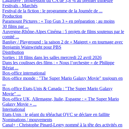
Lagardère :
progression du CA de 3,8 % au premier trimestre
Festivals - Marchés
Festival de la fiction :
le programme de la Journée de ...
Production
Paramount Pictures :
« Top Gun 3 » en préparation ; au moins
30 films par ...
Auvergne-Rhône-Alpes Cinéma :
5 projets de films soutenus par le
comité ...
Banijay / Playground :
la saison 2 de « Maigret » en tournage avec
Benjamin Wainwright pour PBS
Distribution
Sorties :
18 films dans les salles mercredi 22 avril 2026
Dans les coulisses des films :
« Nous l’orchestre » de Philippe
Béziat ...
Box-office international
Box-office monde :
"The Super Mario Galaxy Movie" toujours en
...
Box-office Etats-Unis & Canada :
"The Super Mario Galaxy
Movie" ...
Box-office UK, Allemagne, Italie, Espagne :
« The Super Mario
Galaxy Movie » ...
International
Etats-Unis :
le géant du téléachat QVC se déclare en faillite
Nominations / mouvements
Canal+ :
Christophe Pinard-Legry nommé à la tête des activités en