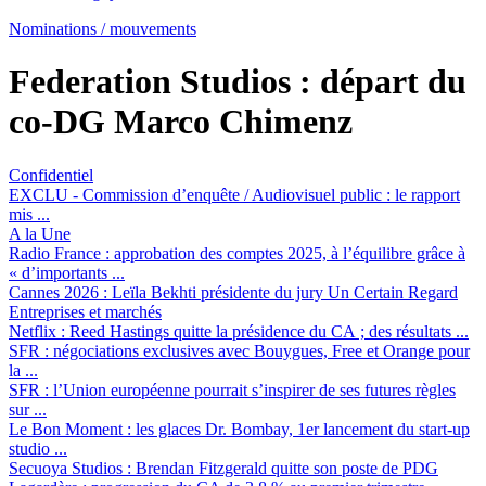
Nominations / mouvements
Federation Studios :
départ du
co-DG Marco Chimenz
Confidentiel
EXCLU - Commission d’enquête / Audiovisuel public :
le rapport
mis ...
A la Une
Radio France :
approbation des comptes 2025, à l’équilibre grâce à
« d’importants ...
Cannes 2026 :
Leïla Bekhti présidente du jury Un Certain Regard
Entreprises et marchés
Netflix :
Reed Hastings quitte la présidence du CA ; des résultats ...
SFR :
négociations exclusives avec Bouygues, Free et Orange pour
la ...
SFR :
l’Union européenne pourrait s’inspirer de ses futures règles
sur ...
Le Bon Moment :
les glaces Dr. Bombay, 1er lancement du start-up
studio ...
Secuoya Studios :
Brendan Fitzgerald quitte son poste de PDG