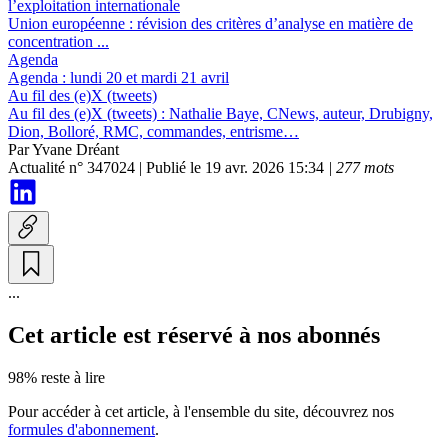
l’exploitation internationale
Union européenne :
révision des critères d’analyse en matière de
concentration ...
Agenda
Agenda :
lundi 20 et mardi 21 avril
Au fil des (e)X (tweets)
Au fil des (e)X (tweets) :
Nathalie Baye, CNews, auteur, Drubigny,
Dion, Bolloré, RMC, commandes, entrisme…
Par
Yvane Dréant
Actualité n° 347024
|
Publié le 19 avr. 2026 15:34
| 277 mots
...
Cet article est réservé à nos abonnés
98% reste à lire
Pour accéder à cet article, à l'ensemble du site, découvrez nos
formules d'abonnement
.