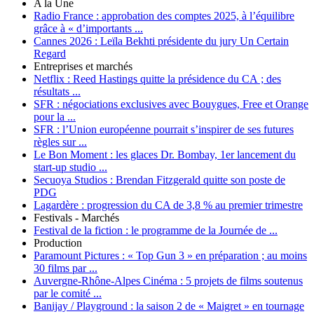
A la Une
Radio France :
approbation des comptes 2025, à l’équilibre
grâce à « d’importants ...
Cannes 2026 :
Leïla Bekhti présidente du jury Un Certain
Regard
Entreprises et marchés
Netflix :
Reed Hastings quitte la présidence du CA ; des
résultats ...
SFR :
négociations exclusives avec Bouygues, Free et Orange
pour la ...
SFR :
l’Union européenne pourrait s’inspirer de ses futures
règles sur ...
Le Bon Moment :
les glaces Dr. Bombay, 1er lancement du
start-up studio ...
Secuoya Studios :
Brendan Fitzgerald quitte son poste de
PDG
Lagardère :
progression du CA de 3,8 % au premier trimestre
Festivals - Marchés
Festival de la fiction :
le programme de la Journée de ...
Production
Paramount Pictures :
« Top Gun 3 » en préparation ; au moins
30 films par ...
Auvergne-Rhône-Alpes Cinéma :
5 projets de films soutenus
par le comité ...
Banijay / Playground :
la saison 2 de « Maigret » en tournage