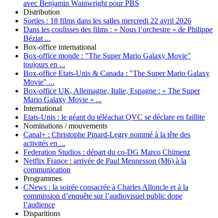
avec Benjamin Wainwright pour PBS
Distribution
Sorties :
18 films dans les salles mercredi 22 avril 2026
Dans les coulisses des films :
« Nous l’orchestre » de Philippe
Béziat ...
Box-office international
Box-office monde :
"The Super Mario Galaxy Movie"
toujours en ...
Box-office Etats-Unis & Canada :
"The Super Mario Galaxy
Movie" ...
Box-office UK, Allemagne, Italie, Espagne :
« The Super
Mario Galaxy Movie » ...
International
Etats-Unis :
le géant du téléachat QVC se déclare en faillite
Nominations / mouvements
Canal+ :
Christophe Pinard-Legry nommé à la tête des
activités en ...
Federation Studios :
départ du co-DG Marco Chimenz
Netflix France :
arrivée de Paul Mennesson (M6) à la
communication
Programmes
CNews :
la soirée consacrée à Charles Alloncle et à la
commission d’enquête sur l’audiovisuel public dope
l’audience
Disparitions