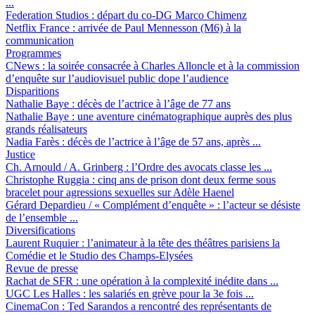
...
Federation Studios :
départ du co-DG Marco Chimenz
Netflix France :
arrivée de Paul Mennesson (M6) à la
communication
Programmes
CNews :
la soirée consacrée à Charles Alloncle et à la commission
d’enquête sur l’audiovisuel public dope l’audience
Disparitions
Nathalie Baye :
décès de l’actrice à l’âge de 77 ans
Nathalie Baye :
une aventure cinématographique auprès des plus
grands réalisateurs
Nadia Farès :
décès de l’actrice à l’âge de 57 ans, après ...
Justice
Ch. Arnould / A. Grinberg :
l’Ordre des avocats classe les ...
Christophe Ruggia :
cinq ans de prison dont deux ferme sous
bracelet pour agressions sexuelles sur Adèle Haenel
Gérard Depardieu / « Complément d’enquête » :
l’acteur se désiste
de l’ensemble ...
Diversifications
Laurent Ruquier :
l’animateur à la tête des théâtres parisiens la
Comédie et le Studio des Champs-Elysées
Revue de presse
Rachat de SFR :
une opération à la complexité inédite dans ...
UGC Les Halles :
les salariés en grève pour la 3e fois ...
CinemaCon :
Ted Sarandos a rencontré des représentants de