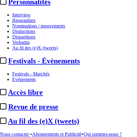
Personnalités
Interview
Biographies
Nominations / mouvements
Distinctions
Disparitions
Verbatim
Au fil des (e)X (tweets)
Festivals - Évènements
Festivals - Marchés
Evénements
Accès libre
Revue de presse
Sommaire
Au fil des (e)X (tweets)
Confidentiel
EXCLU - Commission d’enquête / Audiovisuel public :
le
rapport mis ...
Nous contacter
•
Abonnements et Publicité
•
Qui sommes-nous ?