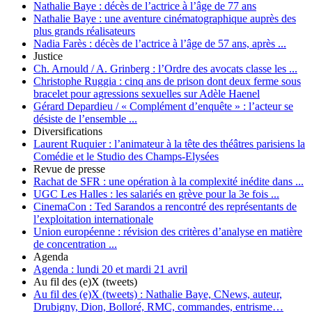
Nathalie Baye :
décès de l’actrice à l’âge de 77 ans
Nathalie Baye :
une aventure cinématographique auprès des
plus grands réalisateurs
Nadia Farès :
décès de l’actrice à l’âge de 57 ans, après ...
Justice
Ch. Arnould / A. Grinberg :
l’Ordre des avocats classe les ...
Christophe Ruggia :
cinq ans de prison dont deux ferme sous
bracelet pour agressions sexuelles sur Adèle Haenel
Gérard Depardieu / « Complément d’enquête » :
l’acteur se
désiste de l’ensemble ...
Diversifications
Laurent Ruquier :
l’animateur à la tête des théâtres parisiens la
Comédie et le Studio des Champs-Elysées
Revue de presse
Rachat de SFR :
une opération à la complexité inédite dans ...
UGC Les Halles :
les salariés en grève pour la 3e fois ...
CinemaCon :
Ted Sarandos a rencontré des représentants de
l’exploitation internationale
Union européenne :
révision des critères d’analyse en matière
de concentration ...
Agenda
Agenda :
lundi 20 et mardi 21 avril
Au fil des (e)X (tweets)
Au fil des (e)X (tweets) :
Nathalie Baye, CNews, auteur,
Drubigny, Dion, Bolloré, RMC, commandes, entrisme…