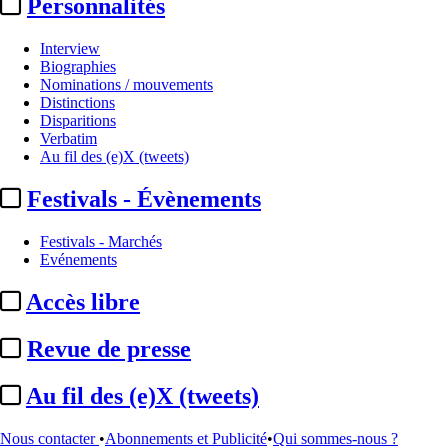
Personnalités
Interview
Biographies
Nominations / mouvements
Distinctions
Disparitions
Verbatim
Au fil des (e)X (tweets)
Festivals - Évènements
Festivals - Marchés
Evénements
Accès libre
Revue de presse
Sommaire
Au fil des (e)X (tweets)
A la Une
Cannes 2026 / Semaine de la Critique :
les longs métrages de
...
Nous contacter
•
Abonnements et Publicité
•
Qui sommes-nous ?