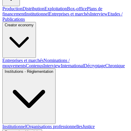
Production
Distribution
Exploitation
Box-office
Plans de
financement
Institutionnel
Entreprises et marchés
Interview
Etudes /
Publications
Creator economy
Entreprises et marchés
Nominations /
mouvements
Contenus
Interview
International
Décryptage
Chronique
Institutions - Réglementation
Institutionnel
Organisations professionnelles
Justice