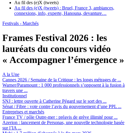
Au fil des (e)X (tweets)
Au fil des (e)X (tweets) :
Bruel, France 3, ambiances,
connexions, info, experte, Hanouna, devanture…
Festivals - Marchés
Frames Festival 2026 :
les
lauréats du concours vidéo
« Accompagner l’émergence »
A la Une
Cannes 2026 / Semaine de la Critique :
les longs métrages de ...
Warner/Paramount :
1 000 professionnels s’opposent à la fusion à
travers une ...
Institutionnel
SNJ :
lettre ouverte à Catherine Pégard sur le sort des ...
Sénat / Fibre :
vote contre l’avis du gouvernement d’une PPL ...
Entreprises et marchés
France TV / pôle Outre-mer :
préavis de grève illimité pour ...
Azerion :
lancement de Personas, une nouvelle technologie basée
sur l’IA ...