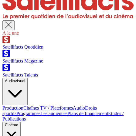
À la une
Satellifacts Quotidien
Satellifacts Magazine
Satellifacts Talents
Audiovisuel
Production
Chaînes TV / Plateformes
Audio
Droits
sportifs
Programmes
Les audiences
Plans de financement
Etudes /
Publications
Cinéma