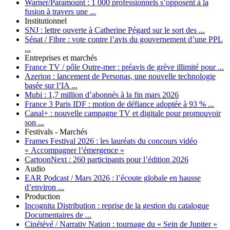
Warner/Paramount :
1 000 professionnels s’opposent à la
fusion à travers une ...
Institutionnel
SNJ :
lettre ouverte à Catherine Pégard sur le sort des ...
Sénat / Fibre :
vote contre l’avis du gouvernement d’une PPL
...
Entreprises et marchés
France TV / pôle Outre-mer :
préavis de grève illimité pour ...
Azerion :
lancement de Personas, une nouvelle technologie
basée sur l’IA ...
Mubi :
1,7 million d’abonnés à la fin mars 2026
France 3 Paris IDF :
motion de défiance adoptée à 93 % ...
Canal+ :
nouvelle campagne TV et digitale pour promouvoir
son ...
Festivals - Marchés
Frames Festival 2026 :
les lauréats du concours vidéo
« Accompagner l’émergence »
CartoonNext :
260 participants pour l’édition 2026
Audio
EAR Podcast / Mars 2026 :
l’écoute globale en hausse
d’environ ...
Production
Incognita Distribution :
reprise de la gestion du catalogue
Documentaires de ...
Cinétévé / Narrativ Nation :
tournage du « Sein de Jupiter »