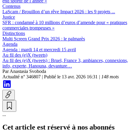
end sportif de l’année »
Contenus
LaScam / Brouillon d’un rêve Impact 2026 :
les 9 projets ...
Justice
SFR :
condamné à 10 millions d’euros d’amende pour « pratiques
commerciales trompeuses »
Distinctions
Multi Screen Grand Prix 2026 :
le palmarès
Agenda
Agenda :
mardi 14 et mercredi 15 avril
Au fil des (e)X (tweets)
Au fil des (e)X (tweets) :
Bruel, France 3, ambiances, connexions,
info, experte, Hanouna, devanture…
Par
Anastasia Svoboda
Actualité n° 346807
|
Publié le 13 avr. 2026 16:31
| 148 mots
...
Cet article est réservé à nos abonnés