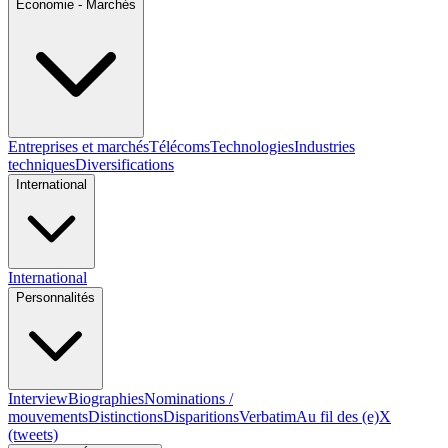
Economie - Marchés
Entreprises et marchés
Télécoms
Technologies
Industries
techniques
Diversifications
International
International
Personnalités
Interview
Biographies
Nominations /
mouvements
Distinctions
Disparitions
Verbatim
Au fil des (e)X
(tweets)