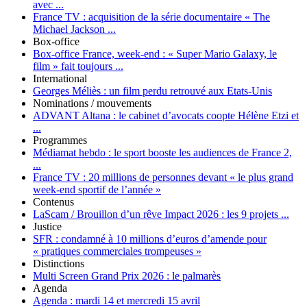
avec ...
France TV :
acquisition de la série documentaire « The
Michael Jackson ...
Box-office
Box-office France, week-end :
« Super Mario Galaxy, le
film » fait toujours ...
International
Georges Méliès :
un film perdu retrouvé aux Etats-Unis
Nominations / mouvements
ADVANT Altana :
le cabinet d’avocats coopte Hélène Etzi et
...
Programmes
Médiamat hebdo :
le sport booste les audiences de France 2,
...
France TV :
20 millions de personnes devant « le plus grand
week-end sportif de l’année »
Contenus
LaScam / Brouillon d’un rêve Impact 2026 :
les 9 projets ...
Justice
SFR :
condamné à 10 millions d’euros d’amende pour
« pratiques commerciales trompeuses »
Distinctions
Multi Screen Grand Prix 2026 :
le palmarès
Agenda
Agenda :
mardi 14 et mercredi 15 avril