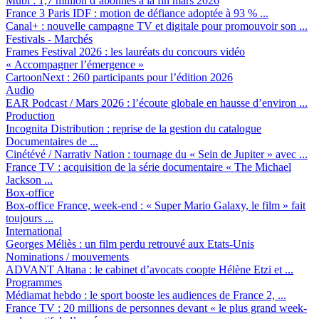
Mubi :
1,7 million d’abonnés à la fin mars 2026
France 3 Paris IDF :
motion de défiance adoptée à 93 % ...
Canal+ :
nouvelle campagne TV et digitale pour promouvoir son ...
Festivals - Marchés
Frames Festival 2026 :
les lauréats du concours vidéo
« Accompagner l’émergence »
CartoonNext :
260 participants pour l’édition 2026
Audio
EAR Podcast / Mars 2026 :
l’écoute globale en hausse d’environ ...
Production
Incognita Distribution :
reprise de la gestion du catalogue
Documentaires de ...
Cinétévé / Narrativ Nation :
tournage du « Sein de Jupiter » avec ...
France TV :
acquisition de la série documentaire « The Michael
Jackson ...
Box-office
Box-office France, week-end :
« Super Mario Galaxy, le film » fait
toujours ...
International
Georges Méliès :
un film perdu retrouvé aux Etats-Unis
Nominations / mouvements
ADVANT Altana :
le cabinet d’avocats coopte Hélène Etzi et ...
Programmes
Médiamat hebdo :
le sport booste les audiences de France 2, ...
France TV :
20 millions de personnes devant « le plus grand week-