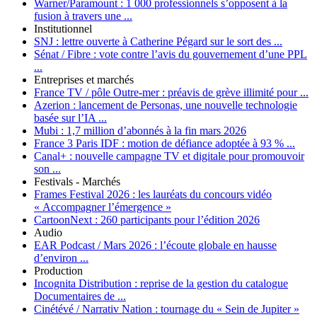
Warner/Paramount :
1 000 professionnels s’opposent à la
fusion à travers une ...
Institutionnel
SNJ :
lettre ouverte à Catherine Pégard sur le sort des ...
Sénat / Fibre :
vote contre l’avis du gouvernement d’une PPL
...
Entreprises et marchés
France TV / pôle Outre-mer :
préavis de grève illimité pour ...
Azerion :
lancement de Personas, une nouvelle technologie
basée sur l’IA ...
Mubi :
1,7 million d’abonnés à la fin mars 2026
France 3 Paris IDF :
motion de défiance adoptée à 93 % ...
Canal+ :
nouvelle campagne TV et digitale pour promouvoir
son ...
Festivals - Marchés
Frames Festival 2026 :
les lauréats du concours vidéo
« Accompagner l’émergence »
CartoonNext :
260 participants pour l’édition 2026
Audio
EAR Podcast / Mars 2026 :
l’écoute globale en hausse
d’environ ...
Production
Incognita Distribution :
reprise de la gestion du catalogue
Documentaires de ...
Cinétévé / Narrativ Nation :
tournage du « Sein de Jupiter »