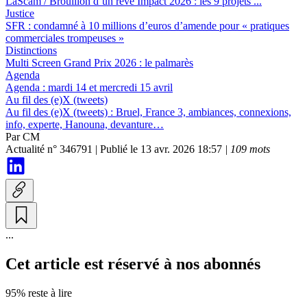
LaScam / Brouillon d’un rêve Impact 2026 :
les 9 projets ...
Justice
SFR :
condamné à 10 millions d’euros d’amende pour « pratiques
commerciales trompeuses »
Distinctions
Multi Screen Grand Prix 2026 :
le palmarès
Agenda
Agenda :
mardi 14 et mercredi 15 avril
Au fil des (e)X (tweets)
Au fil des (e)X (tweets) :
Bruel, France 3, ambiances, connexions,
info, experte, Hanouna, devanture…
Par
CM
Actualité n° 346791
|
Publié le 13 avr. 2026 18:57
| 109 mots
...
Cet article est réservé à nos abonnés
95% reste à lire