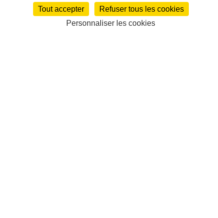
Tout accepter
Refuser tous les cookies
Personnaliser les cookies
À la une
Satellifacts Quotidien
Satellifacts Magazine
Satellifacts Talents
Audiovisuel
Production
Chaînes TV / Plateformes
Audio
Droits
sportifs
Programmes
Les audiences
Plans de financement
Etudes /
Publications
Cinéma
Production
Distribution
Exploitation
Box-office
Plans de
financement
Institutionnel
Entreprises et marchés
Interview
Etudes /