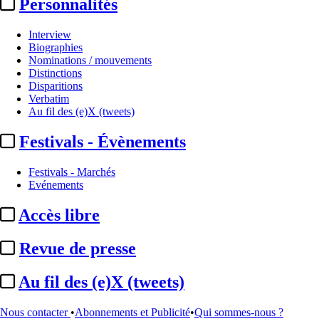
Personnalités
Interview
Biographies
Nominations / mouvements
Distinctions
Disparitions
Verbatim
Au fil des (e)X (tweets)
Festivals - Évènements
Festivals - Marchés
Evénements
Accès libre
Revue de presse
Sommaire
Au fil des (e)X (tweets)
A la Une
Cannes 2026 / Semaine de la Critique :
les longs métrages de
...
Nous contacter
•
Abonnements et Publicité
•
Qui sommes-nous ?