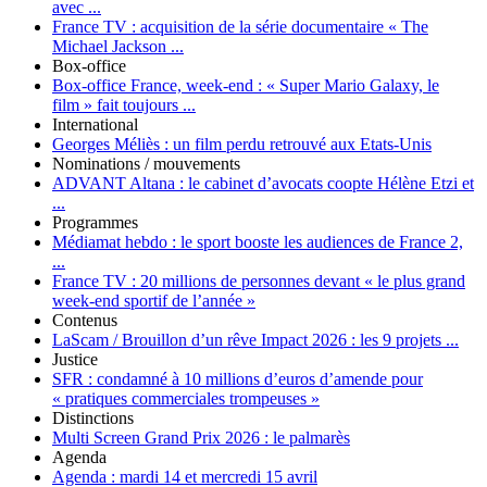
avec ...
France TV :
acquisition de la série documentaire « The
Michael Jackson ...
Box-office
Box-office France, week-end :
« Super Mario Galaxy, le
film » fait toujours ...
International
Georges Méliès :
un film perdu retrouvé aux Etats-Unis
Nominations / mouvements
ADVANT Altana :
le cabinet d’avocats coopte Hélène Etzi et
...
Programmes
Médiamat hebdo :
le sport booste les audiences de France 2,
...
France TV :
20 millions de personnes devant « le plus grand
week-end sportif de l’année »
Contenus
LaScam / Brouillon d’un rêve Impact 2026 :
les 9 projets ...
Justice
SFR :
condamné à 10 millions d’euros d’amende pour
« pratiques commerciales trompeuses »
Distinctions
Multi Screen Grand Prix 2026 :
le palmarès
Agenda
Agenda :
mardi 14 et mercredi 15 avril