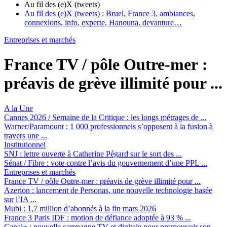
Au fil des (e)X (tweets)
Au fil des (e)X (tweets) :
Bruel, France 3, ambiances,
connexions, info, experte, Hanouna, devanture…
Entreprises et marchés
France TV / pôle Outre-mer :
préavis de grève illimité pour ...
A la Une
Cannes 2026 / Semaine de la Critique :
les longs métrages de ...
Warner/Paramount :
1 000 professionnels s’opposent à la fusion à
travers une ...
Institutionnel
SNJ :
lettre ouverte à Catherine Pégard sur le sort des ...
Sénat / Fibre :
vote contre l’avis du gouvernement d’une PPL ...
Entreprises et marchés
France TV / pôle Outre-mer :
préavis de grève illimité pour ...
Azerion :
lancement de Personas, une nouvelle technologie basée
sur l’IA ...
Mubi :
1,7 million d’abonnés à la fin mars 2026
France 3 Paris IDF :
motion de défiance adoptée à 93 % ...
Canal+ :
nouvelle campagne TV et digitale pour promouvoir son ...