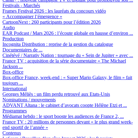
Festivals - Marchés
Frames Festival 2026 :
les lauréats du concours vidéo
« Accompagner l’émergence »
CartoonNext :
260 participants pour l’édition 2026
Audio
EAR Podcast / Mars 2026 :
l’écoute globale en hausse d’environ ...
Production
Incognita Distribution :
reprise de la gestion du catalogue
Documentaires de ...
Cinétévé / Narrativ Nation :
tournage du « Sein de Jupiter » avec ...
France TV :
acquisition de la série documentaire « The Michael
Jackson ...
Box-office
Box-office France, week-end :
« Super Mario Galaxy, le film » fait
toujours ...
International
Georges Méliès :
un film perdu retrouvé aux Etats-Unis
Nominations / mouvements
ADVANT Altana :
le cabinet d’avocats coopte Hélène Etzi et ...
Programmes
Médiamat hebdo :
le sport booste les audiences de France 2, ...
France TV :
20 millions de personnes devant « le plus grand week-
end sportif de l’année »
Contenus