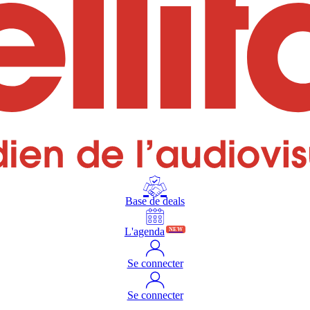
Base de deals
L'agenda
NEW
Se connecter
Se connecter