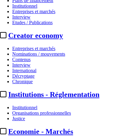
Plans de financement
Institutionnel
Entreprises et marchés
Interview
Etudes / Publications
Creator economy
Entreprises et marchés
Nominations / mouvements
Contenus
Interview
A la Une
International
Décryptage
Mifa / Animation :
une édition 20
Chronique
Institutions - Réglementation
Par
Emmanuelle Miquet
Actualité n° 347469
|
Publié le 28 avr. 2026 19:10
| 1318 mots
Institutionnel
Organisations professionnelles
Justice
Economie - Marchés