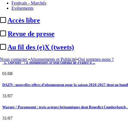
Festivals - Marchés
02/08
Evénements
Au fil des (e)X (tweets) : Kavinsky, hommage, argentique, 4K, Clooney, tautologi
Accès libre
02/08
Revue de presse
Satellifacts : pause d'été
Au fil des (e)X (tweets)
02/08
Nous contacter
•
Abonnements et Publicité
•
Qui sommes-nous ?
"L'Odyssée" : à Montpellier, le seul cinéma de France à ...
01/08
DAZN : nouvelles offres d’abonnement pour la saison 2026-2027 dont un bundle
31/07
Warner / Paramount : trois acteurs britanniques dont Benedict Cumberbatch, .
31/07