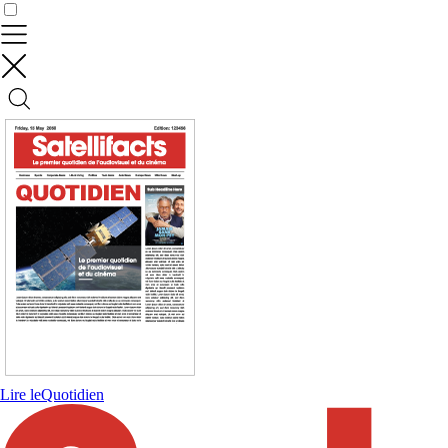
Contrôler vos données
Lire le
Quotidien