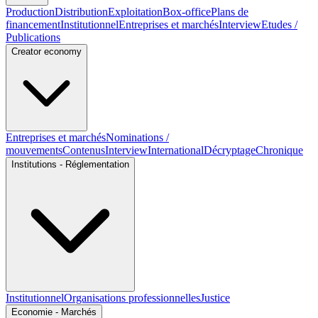
Production
Distribution
Exploitation
Box-office
Plans de
financement
Institutionnel
Entreprises et marchés
Interview
Etudes /
Publications
Creator economy
Entreprises et marchés
Nominations /
mouvements
Contenus
Interview
International
Décryptage
Chronique
Institutions - Réglementation
Institutionnel
Organisations professionnelles
Justice
Economie - Marchés