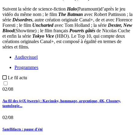
Suivent la série de science-fiction
Halo
(Paramount)
d’après le jeu
vidéo du même nom ; le film
The Batma
n
avec Robert Pattinson ; la
série
Désordres
, autre création originale Canal+, de et avec Florence
Foresti ; le film
Uncharted
avec Tom Holland ; la série
Dexter, New
Blood
(Showtime) ; le film français
Pourris gâtés
de Nicolas Cuche
et enfin la série
Tokyo Vice
(HBO). Le Top 10, qui compte deux
créations originales Canal+, est composé à égalité en termes de
séries et films
.
Audiovisuel
Programmes
Le fil actu
02/08
Au fil des (e)X (tweets) : Kavinsky, hommage, argentique, 4K, Clooney,
tautologie...
02/08
Satellifacts : pause d'été