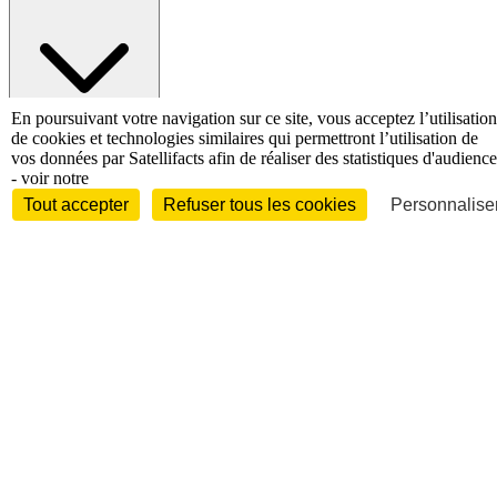
En poursuivant votre navigation sur ce site, vous acceptez l’utilisation
de cookies et technologies similaires qui permettront l’utilisation de
Entreprises et marchés
Télécoms
Technologies
Industries
vos données par Satellifacts afin de réaliser des statistiques d'audience
techniques
Diversifications
- voir notre
International
Tout accepter
Refuser tous les cookies
Personnaliser
International
Personnalités
Interview
Biographies
Nominations /
mouvements
Distinctions
Disparitions
Verbatim
Au fil des (e)X
(tweets)
Festivals - Évènements