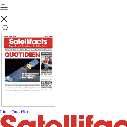
Contrôler vos données
Lire le
Quotidien