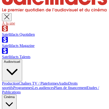
À la une
Satellifacts Quotidien
Satellifacts Magazine
Satellifacts Talents
Audiovisuel
Production
Chaînes TV / Plateformes
Audio
Droits
sportifs
Programmes
Les audiences
Plans de financement
Etudes /
Publications
Cinéma