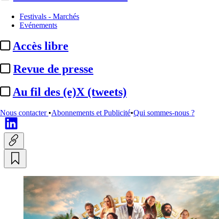
Programmes
Festivals - Marchés
Evénements
myCanal :
"Le Flambeau" en
Accès libre
tête du Top 10 des programmes
Cinéma Séries de l’année 2022
Revue de presse
Au fil des (e)X (tweets)
Translate
Fr
|
En
Actualité n° 272837
|
Publié le 19 déc. 2022 17:34
| 174 mots
Nous contacter
•
Abonnements et Publicité
•
Qui sommes-nous ?