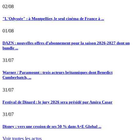
02/08
"L'Odyssée" : à Montpellier, le seul cinéma de France à ...
01/08
DAZN : nouvelles offres d’abonnement pour la saison 2026-2027 dont un
bundle ...
31/07
Warner / Paramount : trois acteurs britanniques dont Benedict
Cumberbatch, ...
31/07
Festival de Dinard : le jury 2026 sera présidé par Amira Casar
31/07
Disney : vers une cession de ses 50 % dans A+E Global ...
Voir toutes les actus