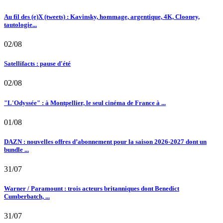
Au fil des (e)X (tweets) : Kavinsky, hommage, argentique, 4K, Clooney,
tautologie...
02/08
Satellifacts : pause d'été
02/08
"L'Odyssée" : à Montpellier, le seul cinéma de France à ...
01/08
DAZN : nouvelles offres d’abonnement pour la saison 2026-2027 dont un
bundle ...
31/07
Warner / Paramount : trois acteurs britanniques dont Benedict
Cumberbatch, ...
31/07