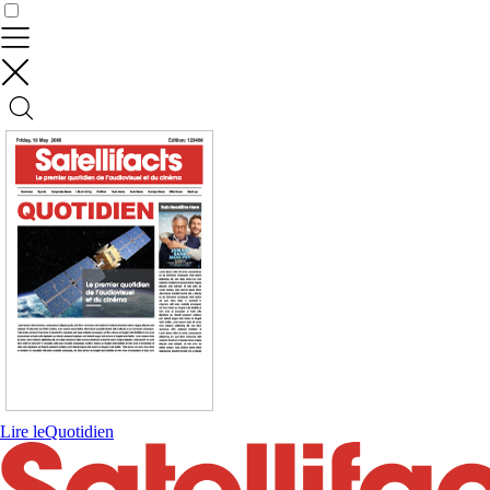
Contrôler vos données
Lire le
Quotidien