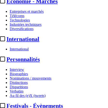
Economie - Marchés
Entreprises et marchés
Télécoms
Technologies
Industries techniques
Diversifications
International
International
Disparitions
Personnalités
Nathalie Baye :
décès de
Interview
l’actrice à l’âge de 77 ans
Biographies
Nominations / mouvements
Distinctions
Actualité n° 347050
|
Publié le 19 avr. 2026 10:05
| 687 mots
Disparitions
Verbatim
Au fil des (e)X (tweets)
Festivals - Évènements