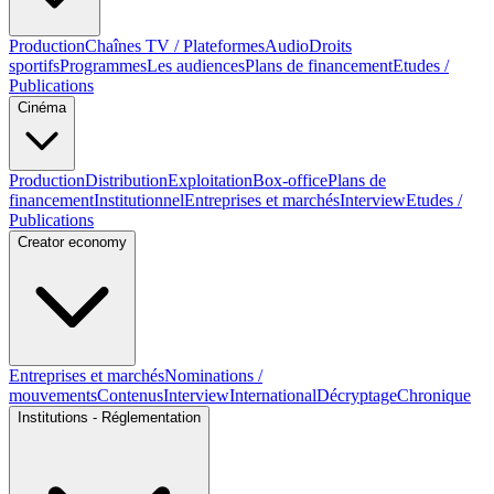
Production
Chaînes TV / Plateformes
Audio
Droits
sportifs
Programmes
Les audiences
Plans de financement
Etudes /
Publications
Cinéma
Production
Distribution
Exploitation
Box-office
Plans de
financement
Institutionnel
Entreprises et marchés
Interview
Etudes /
Publications
Creator economy
Entreprises et marchés
Nominations /
mouvements
Contenus
Interview
International
Décryptage
Chronique
Institutions - Réglementation