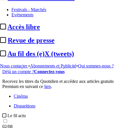
...
Festivals - Marchés
Evénements
Cet article est réservé à nos abonnés
Accès libre
99% reste à lire
Revue de presse
Pour accéder à cet article, à l'ensemble du site, découvrez nos
formules d'abonnement
.
Au fil des (e)X (tweets)
S'abonner à Satellifacts
Offre d'essai 8 jours
Nous contacter
•
Abonnements et Publicité
•
Qui sommes-nous ?
Accès intégral gratuit - Sans engagement
Déjà un compte ?
Connectez-vous
Recevez les titres du Quotidien et accédez aux articles gratuits
Premium en suivant ce
lien
.
Cinéma
Disparitions
Le fil actu
02/08