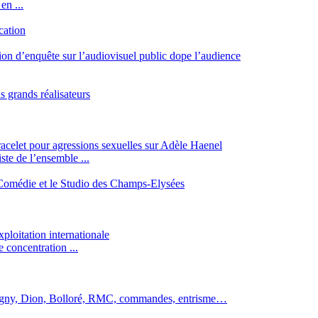
en ...
cation
ion d’enquête sur l’audiovisuel public dope l’audience
 grands réalisateurs
acelet pour agressions sexuelles sur Adèle Haenel
iste de l’ensemble ...
la Comédie et le Studio des Champs-Elysées
ploitation internationale
 concentration ...
igny, Dion, Bolloré, RMC, commandes, entrisme…