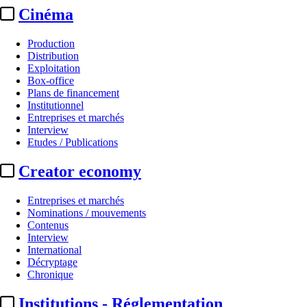
Cinéma
Production
Distribution
Exploitation
Box-office
Plans de financement
Institutionnel
Entreprises et marchés
Interview
Etudes / Publications
Creator economy
Entreprises et marchés
Nominations / mouvements
Contenus
Interview
International
Décryptage
Chronique
Institutions - Réglementation