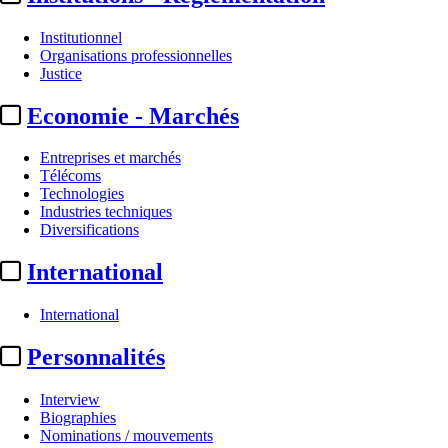
Institutionnel
Organisations professionnelles
Justice
Economie - Marchés
Entreprises et marchés
Télécoms
Technologies
Industries techniques
Diversifications
International
International
Personnalités
Sommaire
Confidentiel
Interview
EXCLU - Commission d’enquête / Audiovisuel public :
le rappo
Biographies
A la Une
Nominations / mouvements