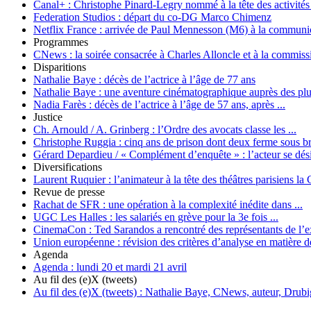
Canal+ :
Christophe Pinard-Legry nommé à la tête des activités 
Federation Studios :
départ du co-DG Marco Chimenz
Netflix France :
arrivée de Paul Mennesson (M6) à la communi
Programmes
CNews :
la soirée consacrée à Charles Alloncle et à la commiss
Disparitions
Nathalie Baye :
décès de l’actrice à l’âge de 77 ans
Nathalie Baye :
une aventure cinématographique auprès des plus
Nadia Farès :
décès de l’actrice à l’âge de 57 ans, après ...
Justice
Ch. Arnould / A. Grinberg :
l’Ordre des avocats classe les ...
Christophe Ruggia :
cinq ans de prison dont deux ferme sous br
Gérard Depardieu / « Complément d’enquête » :
l’acteur se dés
Diversifications
Laurent Ruquier :
l’animateur à la tête des théâtres parisiens 
Revue de presse
Rachat de SFR :
une opération à la complexité inédite dans ...
UGC Les Halles :
les salariés en grève pour la 3e fois ...
CinemaCon :
Ted Sarandos a rencontré des représentants de l’ex
Union européenne :
révision des critères d’analyse en matière de
Agenda
Agenda :
lundi 20 et mardi 21 avril
Au fil des (e)X (tweets)
Au fil des (e)X (tweets) :
Nathalie Baye, CNews, auteur, Drub