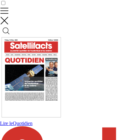
Contrôler vos données
Lire le
Quotidien