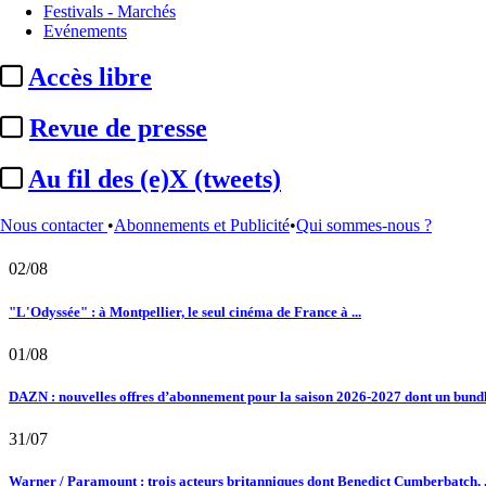
Nominations / mouvements
Pass Culture :
Laurence Tison-Vuillaume n
Festivals - Marchés
24/08/2025
Evénements
Nominations / mouvements
Pass Culture :
membre du comité stratégiq
Le fil actu
Accès libre
02/08
Revue de presse
Au fil des (e)X (tweets) : Kavinsky, hommage, argentique, 4K, Clooney, tautologi
Au fil des (e)X (tweets)
02/08
Nous contacter
•
Abonnements et Publicité
•
Qui sommes-nous ?
Satellifacts : pause d'été
02/08
"L'Odyssée" : à Montpellier, le seul cinéma de France à ...
01/08
DAZN : nouvelles offres d’abonnement pour la saison 2026-2027 dont un bundle
31/07
Warner / Paramount : trois acteurs britanniques dont Benedict Cumberbatch, .