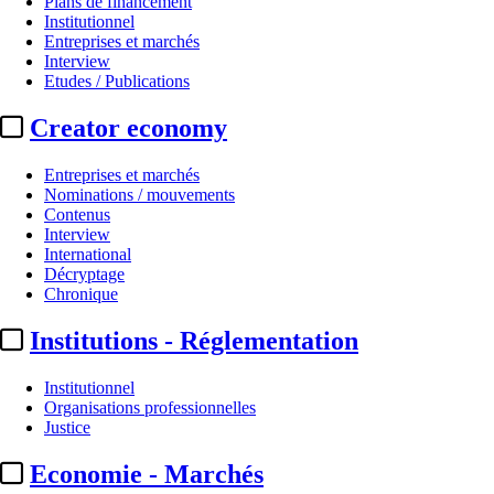
Plans de financement
Institutionnel
Entreprises et marchés
Interview
Etudes / Publications
Creator economy
Entreprises et marchés
Nominations / mouvements
Contenus
Interview
Institutionnel
International
Décryptage
Pass Culture :
« Pour la première
Chronique
Institutions - Réglementation
Par
Enguérand Renault
Actualité n° 348429
|
Publié le 19 mai 2026 10:11
| 594 mots
Institutionnel
Organisations professionnelles
Justice
Economie - Marchés