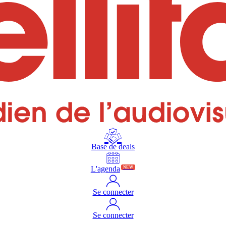
Base de deals
L'agenda
NEW
Se connecter
Se connecter