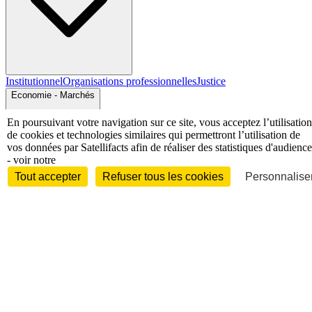
Institutionnel
Organisations professionnelles
Justice
Economie - Marchés
En poursuivant votre navigation sur ce site, vous acceptez l’utilisation
de cookies et technologies similaires qui permettront l’utilisation de
vos données par Satellifacts afin de réaliser des statistiques d'audience
- voir notre
Tout accepter
Refuser tous les cookies
Personnaliser
Entreprises et marchés
Télécoms
Technologies
Industries
techniques
Diversifications
International
International
Personnalités