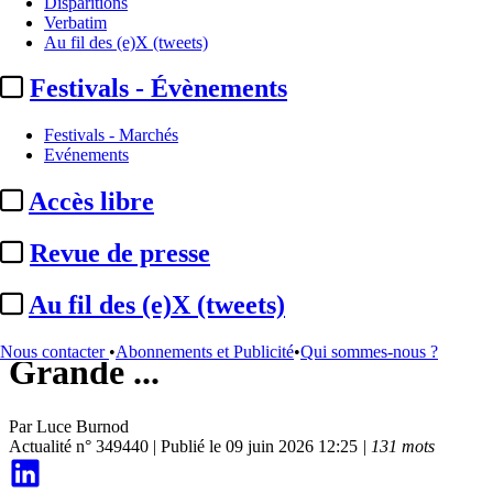
Disparitions
Verbatim
Au fil des (e)X (tweets)
Festivals - Évènements
Festivals - Marchés
Evénements
Accès libre
Entreprises et marchés
Revue de presse
Pathé :
le réseau de salles
Au fil des (e)X (tweets)
renouvelle son opération « La
Nous contacter
•
Abonnements et Publicité
•
Qui sommes-nous ?
Grande ...
Par
Luce Burnod
Actualité n° 349440
|
Publié le 09 juin 2026 12:25
| 131 mots