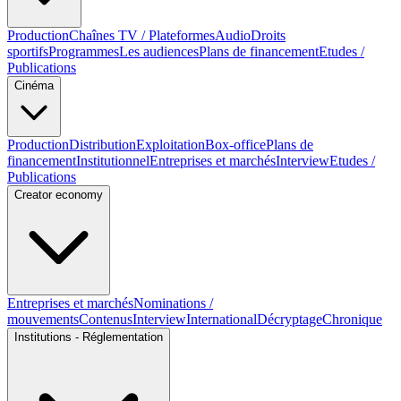
Production
Chaînes TV / Plateformes
Audio
Droits
sportifs
Programmes
Les audiences
Plans de financement
Etudes /
Publications
Cinéma
Production
Distribution
Exploitation
Box-office
Plans de
financement
Institutionnel
Entreprises et marchés
Interview
Etudes /
Publications
Creator economy
Entreprises et marchés
Nominations /
mouvements
Contenus
Interview
International
Décryptage
Chronique
Institutions - Réglementation