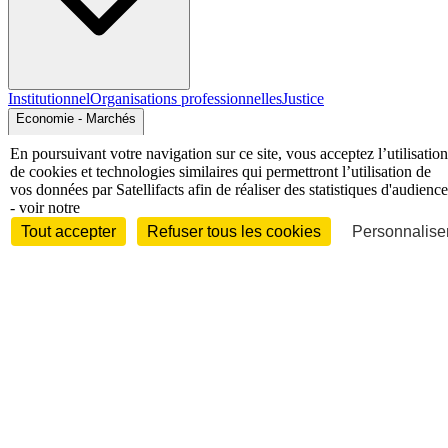
Institutionnel
Organisations professionnelles
Justice
Economie - Marchés
En poursuivant votre navigation sur ce site, vous acceptez l’utilisation
de cookies et technologies similaires qui permettront l’utilisation de
vos données par Satellifacts afin de réaliser des statistiques d'audience
- voir notre
Tout accepter
Refuser tous les cookies
Personnaliser
Entreprises et marchés
Télécoms
Technologies
Industries
techniques
Diversifications
International
International
Personnalités