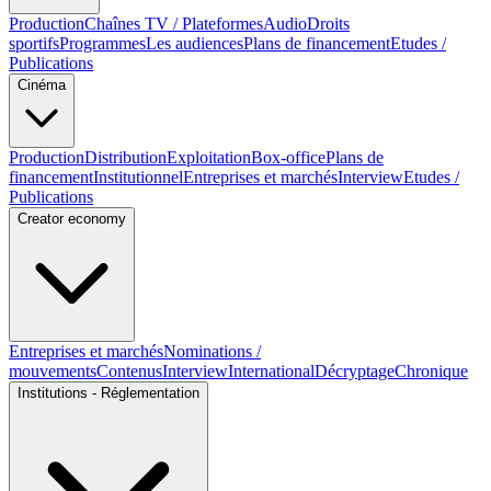
Production
Chaînes TV / Plateformes
Audio
Droits
sportifs
Programmes
Les audiences
Plans de financement
Etudes /
Publications
Cinéma
Production
Distribution
Exploitation
Box-office
Plans de
financement
Institutionnel
Entreprises et marchés
Interview
Etudes /
Publications
Creator economy
Entreprises et marchés
Nominations /
mouvements
Contenus
Interview
International
Décryptage
Chronique
Institutions - Réglementation