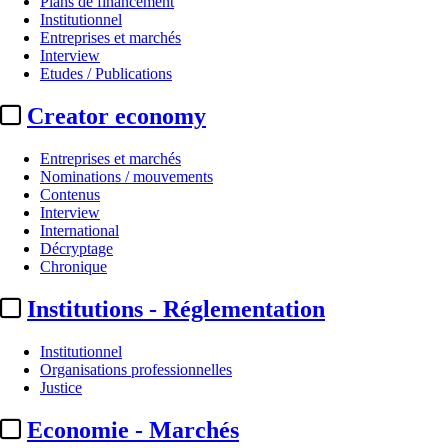
Plans de financement
Institutionnel
Entreprises et marchés
Interview
Etudes / Publications
Creator economy
Entreprises et marchés
Nominations / mouvements
Contenus
Interview
Production
International
Décryptage
Tetra Media Fiction / France 2 :
Chronique
Institutions - Réglementation
Actualité n° 317392
|
Publié le 18 mars 2025 12:27
| 174 mots
Institutionnel
Organisations professionnelles
Justice
Economie - Marchés
...