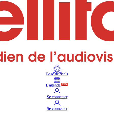
Base de deals
L'agenda
NEW
Se connecter
Se connecter