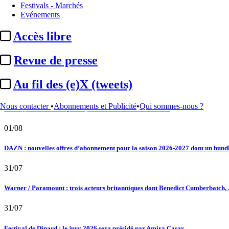
Festivals - Marchés
02/08
Evénements
Au fil des (e)X (tweets) : Kavinsky, hommage, argentique, 4K, Clooney, tautologi
Accès libre
02/08
Revue de presse
Satellifacts : pause d'été
Au fil des (e)X (tweets)
02/08
Nous contacter
•
Abonnements et Publicité
•
Qui sommes-nous ?
"L'Odyssée" : à Montpellier, le seul cinéma de France à ...
01/08
DAZN : nouvelles offres d’abonnement pour la saison 2026-2027 dont un bundle
31/07
Warner / Paramount : trois acteurs britanniques dont Benedict Cumberbatch, .
31/07
Festival de Dinard : le jury 2026 sera présidé par Amira Casar