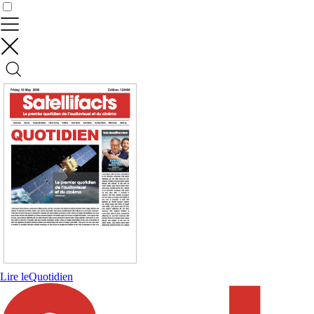
Contrôler vos données
Lire le
Quotidien