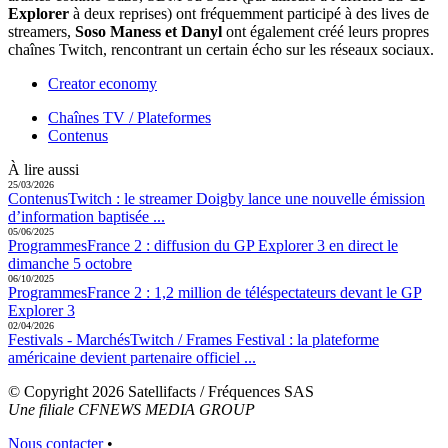
Explorer
à deux reprises) ont fréquemment participé à des lives de
streamers,
Soso Maness et Danyl
ont également créé leurs propres
chaînes Twitch, rencontrant un certain écho sur les réseaux sociaux.
Creator economy
Chaînes TV / Plateformes
Contenus
À lire aussi
25/03/2026
Contenus
Twitch :
le streamer Doigby lance une nouvelle émission
d’information baptisée ...
05/06/2025
Programmes
France 2 :
diffusion du GP Explorer 3 en direct le
dimanche 5 octobre
06/10/2025
Programmes
France 2 :
1,2 million de téléspectateurs devant le GP
Explorer 3
02/04/2026
Festivals - Marchés
Twitch / Frames Festival :
la plateforme
américaine devient partenaire officiel ...
© Copyright 2026 Satellifacts / Fréquences SAS
Une filiale CFNEWS MEDIA GROUP
Nous contacter
•