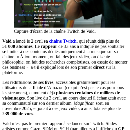
Capture d'écran de la chaîne Twitch de Vald.
Vald
a lancé le 2 avril
sa
chaîne Twitch
, qui réunit déjà plus de
51 000
abonnés
. Le
rappeur
de 33 ans a indiqué ne pas souhaiter
se limiter à des contenus dédiés uniquement à la musique sur sa
chaîne. « À tout moment, on fait des jeux vidéo, on discute
philosophie, on fait des recherches complotistes, on essaie de monter
des business », a-t-il expliqué lors de son premier
direct
sur la
plateforme.
Les rediffusions de ses
lives
, accessibles gratuitement pour les
utilisateurs de la filiale d’Amazon (ce qui n’est pas le cas pour tous
les streamers), cumulent déjà
plusieurs centaines de milliers de
visionnages
. Son live du 3 avril, au cours duquel il échangeait avec
sa communauté sur son dernier album,
Magnificat
, sorti en
novembre 2025, et jouait à des jeux vidéo, a ainsi totalisé plus de
239 000 de vues
.
Vald n’est pas le premier rappeur à se lancer sur Twitch. Si des
artistes comme Gazo, SDM ou SCH (par ailleurs à l’affiche du
GP