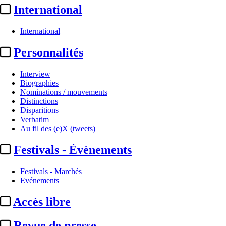
International
International
Personnalités
Interview
Biographies
Nominations / mouvements
Distinctions
Disparitions
Verbatim
Au fil des (e)X (tweets)
Festivals - Évènements
Festivals - Marchés
Evénements
Sommaire
Accès libre
A la Une
TF1 Pub :
TF1 AdManager, une « alternative premium » aux
Gafa pour ...
Revue de presse