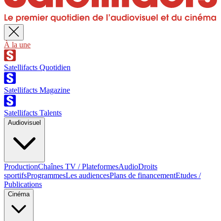
À la une
Satellifacts Quotidien
Satellifacts Magazine
Satellifacts Talents
Audiovisuel
Production
Chaînes TV / Plateformes
Audio
Droits
sportifs
Programmes
Les audiences
Plans de financement
Etudes /
Publications
Cinéma