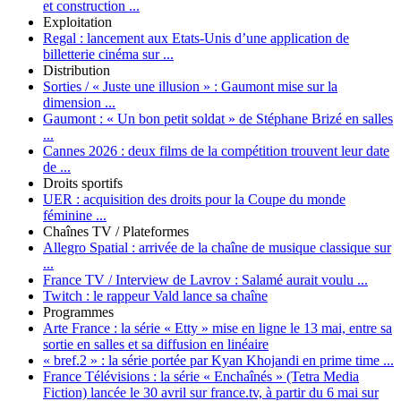
et construction ...
Exploitation
Regal :
lancement aux Etats-Unis d’une application de
billetterie cinéma sur ...
Distribution
Sorties / « Juste une illusion » :
Gaumont mise sur la
dimension ...
Gaumont :
« Un bon petit soldat » de Stéphane Brizé en salles
...
Cannes 2026 :
deux films de la compétition trouvent leur date
de ...
Droits sportifs
UER :
acquisition des droits pour la Coupe du monde
féminine ...
Chaînes TV / Plateformes
Allegro Spatial :
arrivée de la chaîne de musique classique sur
...
France TV / Interview de Lavrov :
Salamé aurait voulu ...
Twitch :
le rappeur Vald lance sa chaîne
Programmes
Arte France :
la série « Etty » mise en ligne le 13 mai, entre sa
sortie en salles et sa diffusion en linéaire
« bref.2 » :
la série portée par Kyan Khojandi en prime time ...
France Télévisions :
la série « Enchaînés » (Tetra Media
Fiction) lancée le 30 avril sur france.tv, à partir du 6 mai sur