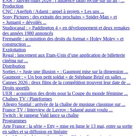
EAR / Janvier-mars 2026 :
l’audience radio recule sur un an ; ...
Production
CNC / Agefiph / Adami :
appel à projets « Les uns ...
Sony Pictures :
des extraits des prochains « Spider-Man » et
« Jumanji » dévoilés ...
Studiocanal :
« Paddington 4 » en développement et deux remakes
des années 1980 annoncés
Fremantle :
acquisition des droits du format « Holey Moley » et
construction ...
Exploitation
Regal :
lancement aux Etats-Unis d’une application de billetterie
cinéma sur ...
Distribution
Sorties / « Juste une illusion » :
Gaumont mise sur la dimension ...
Gaumont :
« Un bon petit soldat » de Stéphane Brizé en salles ...
Cannes 2026 :
deux films de la compétition trouvent leur date de ...
Droits sportifs
UER :
acquisition des droits pour la Coupe du monde féminine ...
Chaînes TV / Plateformes
Allegro Spatial :
arrivée de la chaîne de musique classique sur ...
France TV / Interview de Lavrov :
Salamé aurait voulu ...
Twitch :
le rappeur Vald lance sa chaîne
Programmes
Arte France :
la série « Etty » mise en ligne le 13 mai, entre sa sortie
en salles et sa diffusion en linéaire