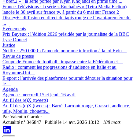
« bref.2 » :
la série portée par Kyan Khojandi en prime time ...
France Télévisions :
la série « Enchaînés » (Tetra Media Fiction)
lancée le 30 avril sur france.tv, à partir du 6 mai sur France 2
Disney+ :
diffusion en direct du tapis rouge de l’avant-première du
...
Evénements
Prix Bayeux :
l’édition 2026 présidée par la journaliste de la BBC
Lyse Doucet
Justice
Netflix :
250 000 € d’amende pour une infraction à la loi Evin ...
Revue de presse
Coupe de France de football :
impasse entre la Fédération et ...
Radio :
comment les progressions d’audience en Italie et au
Royaume-Uni ...
E-sport :
l’arrivée des plateformes pourrait dénouer la situation pour
le ...
Agenda
Agenda :
mercredi 15 et jeudi 16 avril
Au fil des (e)X (tweets)
Au fil des (e)X (tweets) :
Barré, Larrouturouge, Grasset, audience,
utile, Moulin, chouette...
Par
Valentin Garnier
Actualité n° 346847
|
Publié le 14 avr. 2026 13:12
| 188 mots