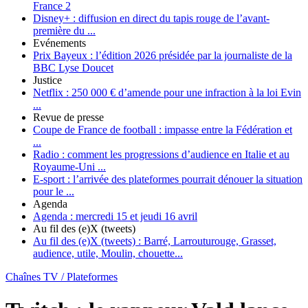
France 2
Disney+ :
diffusion en direct du tapis rouge de l’avant-
première du ...
Evénements
Prix Bayeux :
l’édition 2026 présidée par la journaliste de la
BBC Lyse Doucet
Justice
Netflix :
250 000 € d’amende pour une infraction à la loi Evin
...
Revue de presse
Coupe de France de football :
impasse entre la Fédération et
...
Radio :
comment les progressions d’audience en Italie et au
Royaume-Uni ...
E-sport :
l’arrivée des plateformes pourrait dénouer la situation
pour le ...
Agenda
Agenda :
mercredi 15 et jeudi 16 avril
Au fil des (e)X (tweets)
Au fil des (e)X (tweets) :
Barré, Larrouturouge, Grasset,
audience, utile, Moulin, chouette...
Chaînes TV / Plateformes