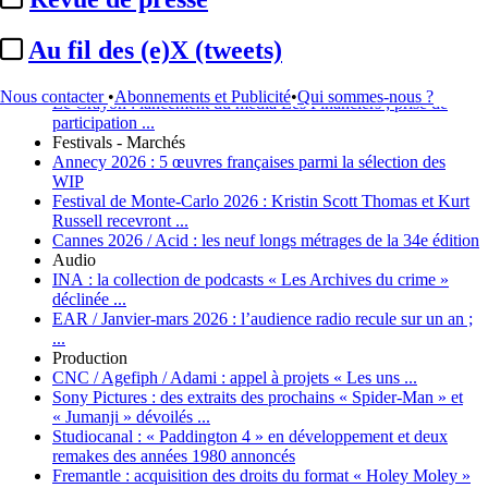
Cannes 2026 / Quinzaine des Cinéastes :
la sélection de la
58e édition ...
Institutionnel
Au fil des (e)X (tweets)
SPI :
appel à une relance du Fonds d’aide à la ...
Entreprises et marchés
Nous contacter
•
Abonnements et Publicité
•
Qui sommes-nous ?
Le Crayon :
lancement du média Les Financiers ; prise de
participation ...
Festivals - Marchés
Annecy 2026 :
5 œuvres françaises parmi la sélection des
WIP
Festival de Monte-Carlo 2026 :
Kristin Scott Thomas et Kurt
Russell recevront ...
Cannes 2026 / Acid :
les neuf longs métrages de la 34e édition
Audio
INA :
la collection de podcasts « Les Archives du crime »
déclinée ...
EAR / Janvier-mars 2026 :
l’audience radio recule sur un an ;
...
Production
CNC / Agefiph / Adami :
appel à projets « Les uns ...
Sony Pictures :
des extraits des prochains « Spider-Man » et
« Jumanji » dévoilés ...
Studiocanal :
« Paddington 4 » en développement et deux
remakes des années 1980 annoncés
Fremantle :
acquisition des droits du format « Holey Moley »