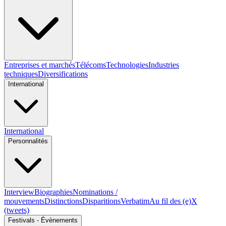
Entreprises et marchés
Télécoms
Technologies
Industries
techniques
Diversifications
International
International
Personnalités
Interview
Biographies
Nominations /
mouvements
Distinctions
Disparitions
Verbatim
Au fil des (e)X
(tweets)
Festivals - Évènements