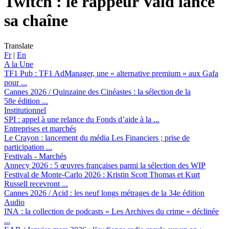
Twitch :
le rappeur Vald lance
sa chaîne
Translate
Fr
|
En
A la Une
TF1 Pub :
TF1 AdManager, une « alternative premium » aux Gafa
pour ...
Cannes 2026 / Quinzaine des Cinéastes :
la sélection de la
58e édition ...
Institutionnel
SPI :
appel à une relance du Fonds d’aide à la ...
Entreprises et marchés
Le Crayon :
lancement du média Les Financiers ; prise de
participation ...
Festivals - Marchés
Annecy 2026 :
5 œuvres françaises parmi la sélection des WIP
Festival de Monte-Carlo 2026 :
Kristin Scott Thomas et Kurt
Russell recevront ...
Cannes 2026 / Acid :
les neuf longs métrages de la 34e édition
Audio
INA :
la collection de podcasts « Les Archives du crime » déclinée
...