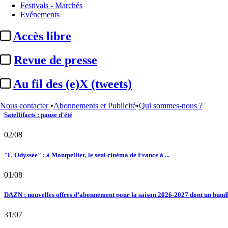
Festivals - Marchés
09/12/2021
A la Une
CSA :
Netflix, Disney+, Prime Video et Apple App - ...
Evénements
12/12/2024
Essentiel
TNT / Arcom :
11 chaînes autorisées ; pas d’attribution des f
Accès libre
Le fil actu
02/08
Revue de presse
Au fil des (e)X (tweets) : Kavinsky, hommage, argentique, 4K, Clooney, tautologi
Au fil des (e)X (tweets)
02/08
Nous contacter
•
Abonnements et Publicité
•
Qui sommes-nous ?
Satellifacts : pause d'été
02/08
"L'Odyssée" : à Montpellier, le seul cinéma de France à ...
01/08
DAZN : nouvelles offres d’abonnement pour la saison 2026-2027 dont un bundle
31/07