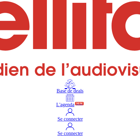
Base de deals
L'agenda
NEW
Se connecter
Se connecter