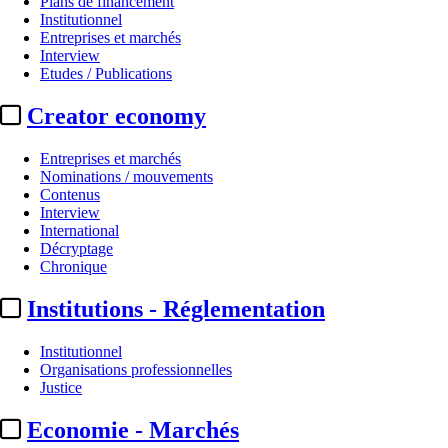
Plans de financement
Institutionnel
Entreprises et marchés
Interview
Etudes / Publications
Creator economy
Entreprises et marchés
Nominations / mouvements
Contenus
Interview
International
Canal+ / Cinéma :
« Nous ajuster
Décryptage
Chronique
Actualité n° 314014
|
Publié le 08 janv. 2025 15:43
| 652 mots
Institutions - Réglementation
Institutionnel
Organisations professionnelles
Justice
...
Economie - Marchés