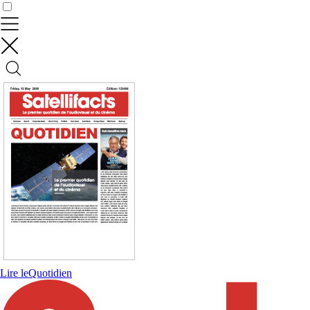
Contrôler vos données
Lire le
Quotidien