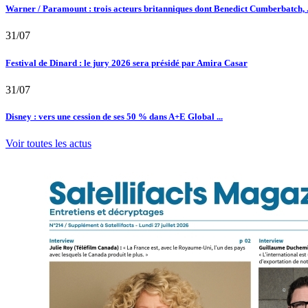
Warner / Paramount : trois acteurs britanniques dont Benedict Cumberbatch, .
31/07
Festival de Dinard : le jury 2026 sera présidé par Amira Casar
31/07
Disney : vers une cession de ses 50 % dans A+E Global ...
Voir toutes les actus