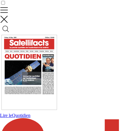
Contrôler vos données
Lire le
Quotidien