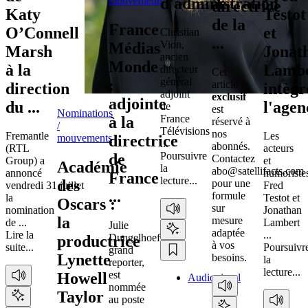
d'administration
mouvements
directrice
Katy
Testot
de la
France
O’Connell
et
Christian
...
Vion,
Médias
Marsh
Jonat
ancien
Monde
à la
Lambe
directeur
Cet
général
:
article
direction
intègr
adjoint
exclusif
adjointe
du ...
l'agen
de
est
Nominations
France
à la
réservé à
/
Télévisions
nos
Fremantle
Les
directrice
mouvements
...
abonnés.
(RTL
acteurs
Poursuivre
de
Contactez
Group) a
et
Académie
la
abo@satellifacts.com
annoncé
humoriste
France
lecture...
des
pour une
vendredi 31 juillet
Fred
...
formule
la
Testot et
Oscars :
sur
nomination
Jonathan
la
mesure
de ...
Lambert
Julie
adaptée
Lire la
...
Dungelhoeff,
productrice
à vos
suite...
Poursuivr
grand
Lynette
besoins.
la
reporter,
lecture...
est
Howell
Audiovisuel
nommée
Taylor
au poste