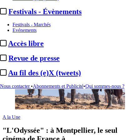
Festivals - Évènements
Audiovisuel
Cinéma
Festivals - Marchés
Creator economy
Evénements
Accès libre
Revue de presse
Au fil des (e)X (tweets)
Nous contacter
•
Abonnements et Publicité
•
Qui sommes-nous ?
A la Une
"L'Odyssée" :
à Montpellier, le seul
cinéma de France à ...