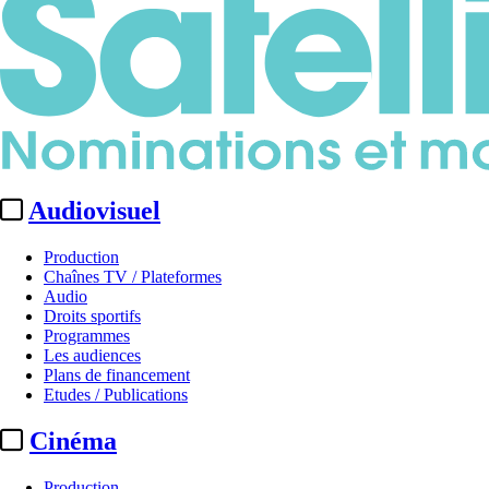
Audiovisuel
Production
Chaînes TV / Plateformes
Audio
Droits sportifs
Programmes
Les audiences
Plans de financement
Etudes / Publications
Cinéma
Production