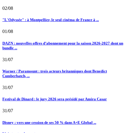
02/08
"L'Odyssée" : à Montpellier, le seul cinéma de France à ...
01/08
DAZN : nouvelles offres d’abonnement pour la saison 2026-2027 dont un
bundle ...
31/07
Warner / Paramount : trois acteurs britanniques dont Benedict
Cumberbatch, ...
31/07
Festival de Dinard : le jury 2026 sera présidé par Amira Casar
31/07
Disney : vers une cession de ses 50 % dans A+E Global ...