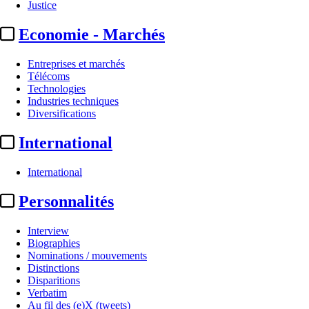
Justice
Economie - Marchés
Entreprises et marchés
Télécoms
Technologies
Industries techniques
Diversifications
International
International
Infos abonnés
Personnalités
Satellifacts :
pause d'été
Interview
Biographies
Satellifacts fait une pause cet été du lundi 3 août au ...
Poursuivre la
Nominations / mouvements
lecture...
Distinctions
Disparitions
Verbatim
Au fil des (e)X (tweets)