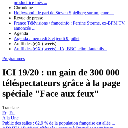
productrice Inès ...
Chronique
Hollywood :
le pari de Steven Spielberg sur un jeune ...
Revue de presse
France Télévisions / franceinfo :
Perrine Storme, ex-BFM TV,
annoncée ...
Agenda
Agenda :
mercredi 8 et jeudi 9 juillet
Au fil des (e)X (tweets)
Au fil des (e)X (tweets) :
IA, BBC, clim, fauteuils...
Programmes
ICI 19/20 :
un gain de 300 000
téléspectateurs grâce à la page
spéciale "Face aux feux"
Translate
Fr
|
En
A la Une
Public des salles :
62,9 % de la population française est allée ...