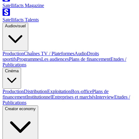
Satellifacts Magazine
Satellifacts Talents
Audiovisuel
Production
Chaînes TV / Plateformes
Audio
Droits
sportifs
Programmes
Les audiences
Plans de financement
Etudes /
Publications
Cinéma
Production
Distribution
Exploitation
Box-office
Plans de
financement
Institutionnel
Entreprises et marchés
Interview
Etudes /
Publications
Creator economy