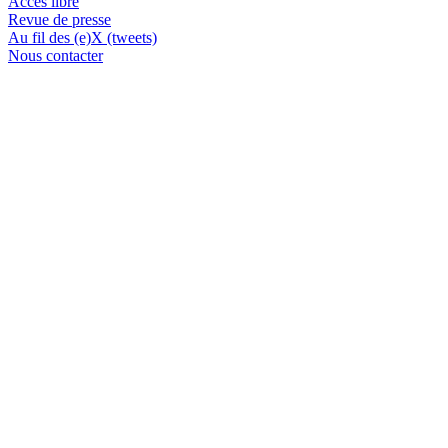
Accès libre
Revue de presse
Au fil des (e)X (tweets)
Nous contacter