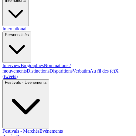
International
International
Personnalités
Interview
Biographies
Nominations /
mouvements
Distinctions
Disparitions
Verbatim
Au fil des (e)X
(tweets)
Festivals - Évènements
Festivals - Marchés
Evénements