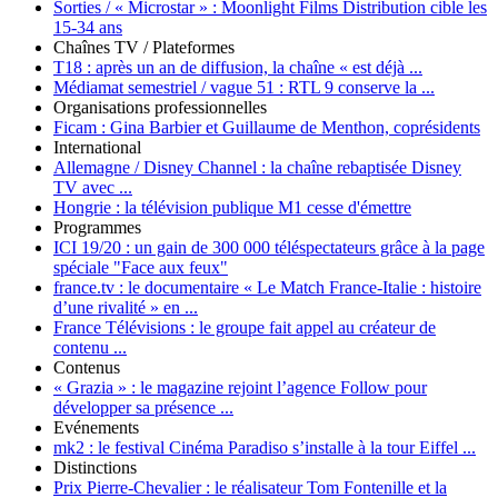
Sorties / « Microstar » :
Moonlight Films Distribution cible les
15-34 ans
Chaînes TV / Plateformes
T18 :
après un an de diffusion, la chaîne « est déjà ...
Médiamat semestriel / vague 51 :
RTL 9 conserve la ...
Organisations professionnelles
Ficam :
Gina Barbier et Guillaume de Menthon, coprésidents
International
Allemagne / Disney Channel :
la chaîne rebaptisée Disney
TV avec ...
Hongrie :
la télévision publique M1 cesse d'émettre
Programmes
ICI 19/20 :
un gain de 300 000 téléspectateurs grâce à la page
spéciale "Face aux feux"
france.tv :
le documentaire « Le Match France-Italie : histoire
d’une rivalité » en ...
France Télévisions :
le groupe fait appel au créateur de
contenu ...
Contenus
« Grazia » :
le magazine rejoint l’agence Follow pour
développer sa présence ...
Evénements
mk2 :
le festival Cinéma Paradiso s’installe à la tour Eiffel ...
Distinctions
Prix Pierre-Chevalier :
le réalisateur Tom Fontenille et la