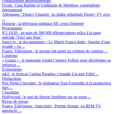
Organisations professionnelles
Ficam :
Gina Barbier et Guillaume de Menthon, coprésidents
International
Allemagne / Disney Channel :
la chaîne rebaptisée Disney TV avec
...
Hongrie :
la télévision publique M1 cesse d'émettre
Programmes
ICI 19/20 :
un gain de 300 000 téléspectateurs grâce à la page
spéciale "Face aux feux"
france.tv :
le documentaire « Le Match France-Italie : histoire d’une
rivalité » en ...
France Télévisions :
le groupe fait appel au créateur de contenu ...
Contenus
« Grazia » :
le magazine rejoint l’agence Follow pour développer sa
présence ...
Evénements
mk2 :
le festival Cinéma Paradiso s’installe à la tour Eiffel ...
Distinctions
Prix Pierre-Chevalier :
le réalisateur Tom Fontenille et la productrice
Inès ...
Chronique
Hollywood :
le pari de Steven Spielberg sur un jeune ...
Revue de presse
France Télévisions / franceinfo :
Perrine Storme, ex-BFM TV,
annoncée ...