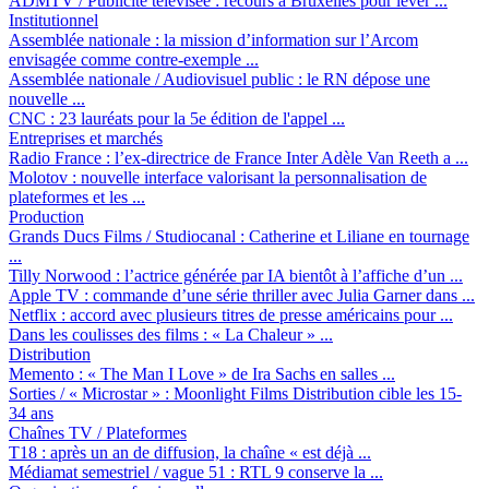
ADMTV / Publicité télévisée :
recours à Bruxelles pour lever ...
Institutionnel
Assemblée nationale :
la mission d’information sur l’Arcom
envisagée comme contre-exemple ...
Assemblée nationale / Audiovisuel public :
le RN dépose une
nouvelle ...
CNC :
23 lauréats pour la 5e édition de l'appel ...
Entreprises et marchés
Radio France :
l’ex-directrice de France Inter Adèle Van Reeth a ...
Molotov :
nouvelle interface valorisant la personnalisation de
plateformes et les ...
Production
Grands Ducs Films / Studiocanal :
Catherine et Liliane en tournage
...
Tilly Norwood :
l’actrice générée par IA bientôt à l’affiche d’un ...
Apple TV :
commande d’une série thriller avec Julia Garner dans ...
Netflix :
accord avec plusieurs titres de presse américains pour ...
Dans les coulisses des films :
« La Chaleur » ...
Distribution
Memento :
« The Man I Love » de Ira Sachs en salles ...
Sorties / « Microstar » :
Moonlight Films Distribution cible les 15-
34 ans
Chaînes TV / Plateformes
T18 :
après un an de diffusion, la chaîne « est déjà ...
Médiamat semestriel / vague 51 :
RTL 9 conserve la ...