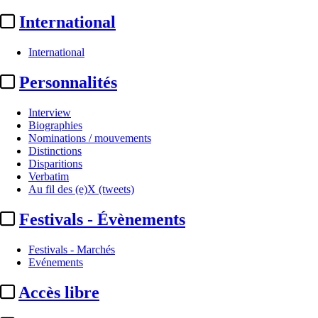
International
International
Personnalités
Interview
Biographies
Nominations / mouvements
Distinctions
Disparitions
Verbatim
Au fil des (e)X (tweets)
Festivals - Évènements
Festivals - Marchés
Sommaire
Evénements
A la Une
Accès libre
Public des salles :
62,9 % de la population française est allée
...