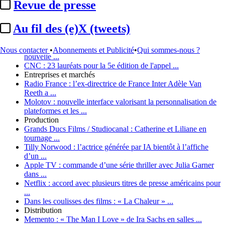
ADMTV / Publicité télévisée :
recours à Bruxelles pour lever
Revue de presse
...
Institutionnel
Au fil des (e)X (tweets)
Assemblée nationale :
la mission d’information sur l’Arcom
envisagée comme contre-exemple ...
Assemblée nationale / Audiovisuel public :
le RN dépose une
Nous contacter
•
Abonnements et Publicité
•
Qui sommes-nous ?
nouvelle ...
CNC :
23 lauréats pour la 5e édition de l'appel ...
Entreprises et marchés
Radio France :
l’ex-directrice de France Inter Adèle Van
Reeth a ...
Molotov :
nouvelle interface valorisant la personnalisation de
plateformes et les ...
Production
Grands Ducs Films / Studiocanal :
Catherine et Liliane en
tournage ...
Tilly Norwood :
l’actrice générée par IA bientôt à l’affiche
d’un ...
Apple TV :
commande d’une série thriller avec Julia Garner
dans ...
Netflix :
accord avec plusieurs titres de presse américains pour
...
Dans les coulisses des films :
« La Chaleur » ...
Distribution
Memento :
« The Man I Love » de Ira Sachs en salles ...