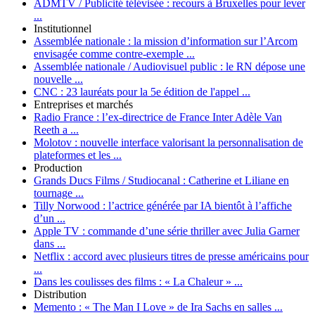
ADMTV / Publicité télévisée :
recours à Bruxelles pour lever
...
Institutionnel
Assemblée nationale :
la mission d’information sur l’Arcom
envisagée comme contre-exemple ...
Assemblée nationale / Audiovisuel public :
le RN dépose une
nouvelle ...
CNC :
23 lauréats pour la 5e édition de l'appel ...
Entreprises et marchés
Radio France :
l’ex-directrice de France Inter Adèle Van
Reeth a ...
Molotov :
nouvelle interface valorisant la personnalisation de
plateformes et les ...
Production
Grands Ducs Films / Studiocanal :
Catherine et Liliane en
tournage ...
Tilly Norwood :
l’actrice générée par IA bientôt à l’affiche
d’un ...
Apple TV :
commande d’une série thriller avec Julia Garner
dans ...
Netflix :
accord avec plusieurs titres de presse américains pour
...
Dans les coulisses des films :
« La Chaleur » ...
Distribution
Memento :
« The Man I Love » de Ira Sachs en salles ...