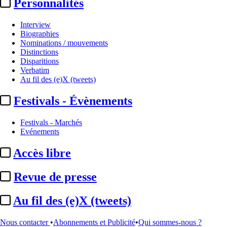
Personnalités
Interview
Biographies
Nominations / mouvements
Distinctions
Disparitions
Verbatim
Au fil des (e)X (tweets)
Festivals - Évènements
Festivals - Marchés
Evénements
Accès libre
Revue de presse
Sommaire
Au fil des (e)X (tweets)
A la Une
Public des salles :
62,9 % de la population française est allée
...
Nous contacter
•
Abonnements et Publicité
•
Qui sommes-nous ?