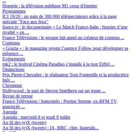
...
Hongrie :
la télévision publique M1 cesse d'émettre
Programmes
ICI 19/20 :
un gain de 300 000 téléspectateurs grâce à la page
spéciale "Face aux feux"
france.tv :
le documentaire « Le Match France-Italie : histoire d’une
rivalité » en ...
France Télévisions :
le groupe fait appel au créateur de contenu ...
Contenus
« Grazia » :
le magazine rejoint l’agence Follow pour développer sa
présence ...
Evénements
mk2 :
le festival Cinéma Paradiso s’installe à la tour Eiffel ...
Distinctions
Prix Pierre-Chevalier :
le réalisateur Tom Fontenille et la productrice
Inès ...
Chronique
Hollywood :
le pari de Steven Spielberg sur un jeune ...
Revue de presse
France Télévisions / franceinfo :
Perrine Storme, ex-BFM TV,
annoncée ...
Agenda
Agenda :
mercredi 8 et jeudi 9 juillet
Au fil des (e)X (tweets)
Au fil des (e)X (tweets) :
IA, BBC, clim, fauteuils...