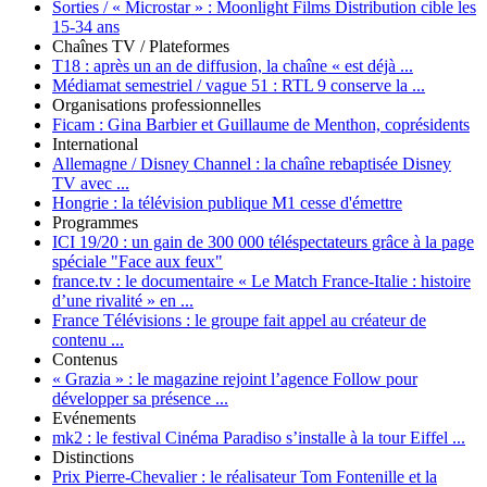
Sorties / « Microstar » :
Moonlight Films Distribution cible les
15-34 ans
Chaînes TV / Plateformes
T18 :
après un an de diffusion, la chaîne « est déjà ...
Médiamat semestriel / vague 51 :
RTL 9 conserve la ...
Organisations professionnelles
Ficam :
Gina Barbier et Guillaume de Menthon, coprésidents
International
Allemagne / Disney Channel :
la chaîne rebaptisée Disney
TV avec ...
Hongrie :
la télévision publique M1 cesse d'émettre
Programmes
ICI 19/20 :
un gain de 300 000 téléspectateurs grâce à la page
spéciale "Face aux feux"
france.tv :
le documentaire « Le Match France-Italie : histoire
d’une rivalité » en ...
France Télévisions :
le groupe fait appel au créateur de
contenu ...
Contenus
« Grazia » :
le magazine rejoint l’agence Follow pour
développer sa présence ...
Evénements
mk2 :
le festival Cinéma Paradiso s’installe à la tour Eiffel ...
Distinctions
Prix Pierre-Chevalier :
le réalisateur Tom Fontenille et la