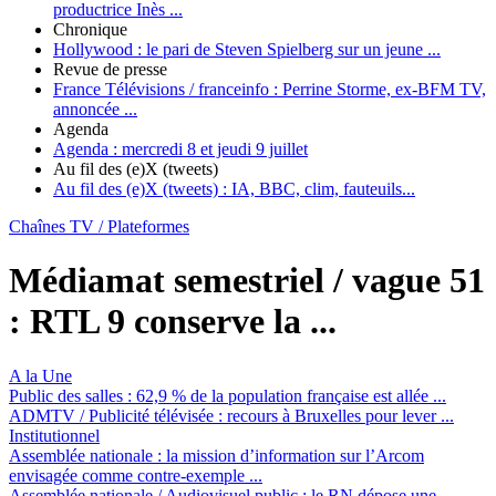
productrice Inès ...
Chronique
Hollywood :
le pari de Steven Spielberg sur un jeune ...
Revue de presse
France Télévisions / franceinfo :
Perrine Storme, ex-BFM TV,
annoncée ...
Agenda
Agenda :
mercredi 8 et jeudi 9 juillet
Au fil des (e)X (tweets)
Au fil des (e)X (tweets) :
IA, BBC, clim, fauteuils...
Chaînes TV / Plateformes
Médiamat semestriel / vague 51
:
RTL 9 conserve la ...
A la Une
Public des salles :
62,9 % de la population française est allée ...
ADMTV / Publicité télévisée :
recours à Bruxelles pour lever ...
Institutionnel
Assemblée nationale :
la mission d’information sur l’Arcom
envisagée comme contre-exemple ...
Assemblée nationale / Audiovisuel public :
le RN dépose une