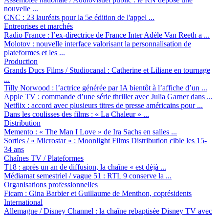
nouvelle ...
CNC :
23 lauréats pour la 5e édition de l'appel ...
Entreprises et marchés
Radio France :
l’ex-directrice de France Inter Adèle Van Reeth a ...
Molotov :
nouvelle interface valorisant la personnalisation de
plateformes et les ...
Production
Grands Ducs Films / Studiocanal :
Catherine et Liliane en tournage
...
Tilly Norwood :
l’actrice générée par IA bientôt à l’affiche d’un ...
Apple TV :
commande d’une série thriller avec Julia Garner dans ...
Netflix :
accord avec plusieurs titres de presse américains pour ...
Dans les coulisses des films :
« La Chaleur » ...
Distribution
Memento :
« The Man I Love » de Ira Sachs en salles ...
Sorties / « Microstar » :
Moonlight Films Distribution cible les 15-
34 ans
Chaînes TV / Plateformes
T18 :
après un an de diffusion, la chaîne « est déjà ...
Médiamat semestriel / vague 51 :
RTL 9 conserve la ...
Organisations professionnelles
Ficam :
Gina Barbier et Guillaume de Menthon, coprésidents
International
Allemagne / Disney Channel :
la chaîne rebaptisée Disney TV avec