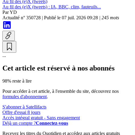
Au fil des (e)X (tweets)
Au fil des (e)X (tweets) :
IA, BBC, clim, fauteuils...
Par
YD
Actualité n° 350728
|
Publié le 07 juil. 2026 09:28
| 245 mots
...
Cet article est réservé à nos abonnés
98% reste à lire
Pour accéder à cet article, à l'ensemble du site, découvrez nos
formules d'abonnement
.
S'abonner à Satellifacts
Offre d'essai 8 jours
Accès intégral gratuit - Sans engagement
Déjà un compte ?
Connectez-vous
Recevez les titres du Quotidien et accédez aux articles gratuits