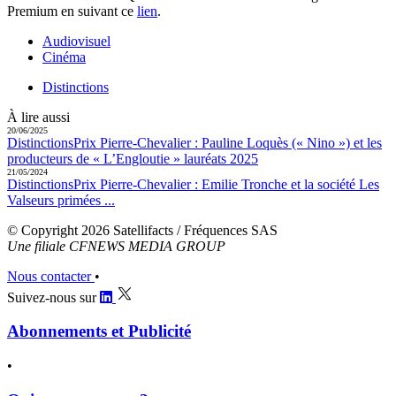
Premium en suivant ce
lien
.
Audiovisuel
Cinéma
Distinctions
À lire aussi
20/06/2025
Distinctions
Prix Pierre-Chevalier :
Pauline Loquès (« Nino ») et les
producteurs de « L’Engloutie » lauréats 2025
21/05/2024
Distinctions
Prix Pierre-Chevalier :
Emilie Tronche et la société Les
Valseurs primées ...
© Copyright 2026 Satellifacts / Fréquences SAS
Une filiale CFNEWS MEDIA GROUP
Nous contacter
•
Suivez-nous sur
Abonnements et Publicité
•