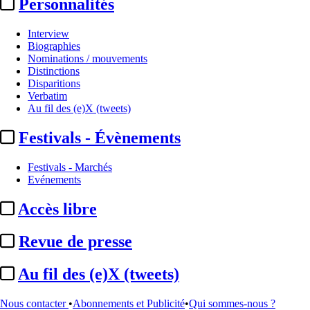
Personnalités
Interview
Biographies
Nominations / mouvements
Distinctions
Disparitions
Verbatim
Au fil des (e)X (tweets)
Festivals - Évènements
Festivals - Marchés
Evénements
Accès libre
Revue de presse
Sommaire
Au fil des (e)X (tweets)
A la Une
Public des salles :
62,9 % de la population française est allée
...
Nous contacter
•
Abonnements et Publicité
•
Qui sommes-nous ?