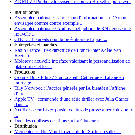
ADMTV / Publicité télévisée :
recours à Bruxelles pour lever
...
Institutionnel
Assemblée nationale :
la mission d’information sur l’Arcom
envisagée comme contre-exemple ...
Assemblée nationale / Audiovisuel public :
le RN dépose une
nouvelle ...
CNC :
23 lauréats pour la 5e édition de l'appel ...
Entreprises et marchés
Radio France :
l’ex-directrice de France Inter Adèle Van
Reeth a ...
Molotov :
nouvelle interface valorisant la personnalisation de
plateformes et les ...
Production
Grands Ducs Films / Studiocanal :
Catherine et Liliane en
tournage ...
Tilly Norwood :
l’actrice générée par IA bientôt à l’affiche
d’un ...
Apple TV :
commande d’une série thriller avec Julia Garner
dans ...
Netflix :
accord avec plusieurs titres de presse américains pour
...
Dans les coulisses des films :
« La Chaleur » ...
Distribution
Memento :
« The Man I Love » de Ira Sachs en salles ...