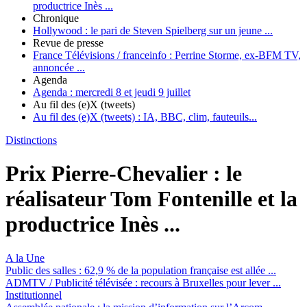
productrice Inès ...
Chronique
Hollywood :
le pari de Steven Spielberg sur un jeune ...
Revue de presse
France Télévisions / franceinfo :
Perrine Storme, ex-BFM TV,
annoncée ...
Agenda
Agenda :
mercredi 8 et jeudi 9 juillet
Au fil des (e)X (tweets)
Au fil des (e)X (tweets) :
IA, BBC, clim, fauteuils...
Distinctions
Prix Pierre-Chevalier :
le
réalisateur Tom Fontenille et la
productrice Inès ...
A la Une
Public des salles :
62,9 % de la population française est allée ...
ADMTV / Publicité télévisée :
recours à Bruxelles pour lever ...
Institutionnel