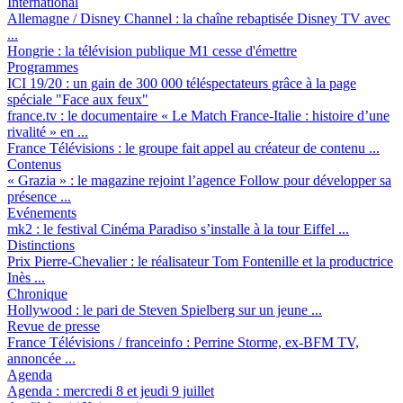
International
Allemagne / Disney Channel :
la chaîne rebaptisée Disney TV avec
...
Hongrie :
la télévision publique M1 cesse d'émettre
Programmes
ICI 19/20 :
un gain de 300 000 téléspectateurs grâce à la page
spéciale "Face aux feux"
france.tv :
le documentaire « Le Match France-Italie : histoire d’une
rivalité » en ...
France Télévisions :
le groupe fait appel au créateur de contenu ...
Contenus
« Grazia » :
le magazine rejoint l’agence Follow pour développer sa
présence ...
Evénements
mk2 :
le festival Cinéma Paradiso s’installe à la tour Eiffel ...
Distinctions
Prix Pierre-Chevalier :
le réalisateur Tom Fontenille et la productrice
Inès ...
Chronique
Hollywood :
le pari de Steven Spielberg sur un jeune ...
Revue de presse
France Télévisions / franceinfo :
Perrine Storme, ex-BFM TV,
annoncée ...
Agenda
Agenda :
mercredi 8 et jeudi 9 juillet