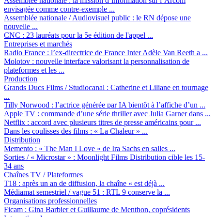
Assemblée nationale :
la mission d’information sur l’Arcom
envisagée comme contre-exemple ...
Assemblée nationale / Audiovisuel public :
le RN dépose une
nouvelle ...
CNC :
23 lauréats pour la 5e édition de l'appel ...
Entreprises et marchés
Radio France :
l’ex-directrice de France Inter Adèle Van Reeth a ...
Molotov :
nouvelle interface valorisant la personnalisation de
plateformes et les ...
Production
Grands Ducs Films / Studiocanal :
Catherine et Liliane en tournage
...
Tilly Norwood :
l’actrice générée par IA bientôt à l’affiche d’un ...
Apple TV :
commande d’une série thriller avec Julia Garner dans ...
Netflix :
accord avec plusieurs titres de presse américains pour ...
Dans les coulisses des films :
« La Chaleur » ...
Distribution
Memento :
« The Man I Love » de Ira Sachs en salles ...
Sorties / « Microstar » :
Moonlight Films Distribution cible les 15-
34 ans
Chaînes TV / Plateformes
T18 :
après un an de diffusion, la chaîne « est déjà ...
Médiamat semestriel / vague 51 :
RTL 9 conserve la ...
Organisations professionnelles
Ficam :
Gina Barbier et Guillaume de Menthon, coprésidents