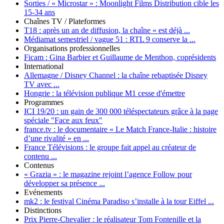
Sorties / « Microstar » :
Moonlight Films Distribution cible les
15-34 ans
Chaînes TV / Plateformes
T18 :
après un an de diffusion, la chaîne « est déjà ...
Médiamat semestriel / vague 51 :
RTL 9 conserve la ...
Organisations professionnelles
Ficam :
Gina Barbier et Guillaume de Menthon, coprésidents
International
Allemagne / Disney Channel :
la chaîne rebaptisée Disney
TV avec ...
Hongrie :
la télévision publique M1 cesse d'émettre
Programmes
ICI 19/20 :
un gain de 300 000 téléspectateurs grâce à la page
spéciale "Face aux feux"
france.tv :
le documentaire « Le Match France-Italie : histoire
d’une rivalité » en ...
France Télévisions :
le groupe fait appel au créateur de
contenu ...
Contenus
« Grazia » :
le magazine rejoint l’agence Follow pour
développer sa présence ...
Evénements
mk2 :
le festival Cinéma Paradiso s’installe à la tour Eiffel ...
Distinctions
Prix Pierre-Chevalier :
le réalisateur Tom Fontenille et la