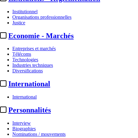
Institutionnel
Organisations professionnelles
Justice
Economie - Marchés
Entreprises et marchés
Télécoms
Technologies
Industries techniques
Diversifications
International
International
Personnalités
Sommaire
A la Une
Interview
Public des salles :
62,9 % de la population française est allée ...
Biographies
ADMTV / Publicité télévisée :
recours à Bruxelles pour lever ..
Nominations / mouvements