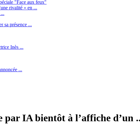
spéciale "Face aux feux"
ne rivalité » en ...
...
 sa présence ...
rice Inès ...
nnoncée ...
 par IA bientôt à l’affiche d’un ..