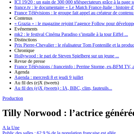
ICI 19/20 :
un gain de 300 000 téléspectateurs grâce à la page 
france.tv :
le documentaire « Le Match France-Italie : histoire d’u
France Télévisions :
le groupe fait appel au créateur de contenu 
Contenus
« Grazia » :
le magazine rejoint l’agence Follow pour développer
Evénements
mk2 :
le festival Cinéma Paradiso s’installe à la tour Eiffel ...
Distinctions
Prix Pierre-Chevalier :
le réalisateur Tom Fontenille et la product
Chronique
Hollywood :
le pari de Steven Spielberg sur un jeune ...
Revue de presse
France Télévisions / franceinfo :
Perrine Storme, ex-BFM TV, a
Agenda
Agenda :
mercredi 8 et jeudi 9 juillet
Au fil des (e)X (tweets)
Au fil des (e)X (tweets) :
IA, BBC, clim, fauteuils...
Production
Tilly Norwood :
l’actrice générée
A la Une
Public des salles :
62,9 % de la population française est allée ...