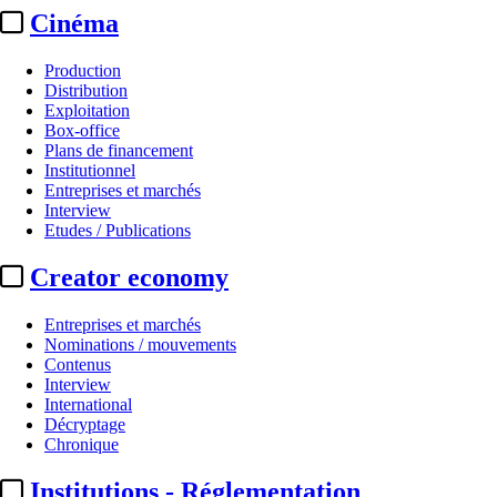
Cinéma
Production
Distribution
Exploitation
Box-office
Plans de financement
Institutionnel
Entreprises et marchés
Interview
Etudes / Publications
Creator economy
Entreprises et marchés
Nominations / mouvements
Contenus
Interview
International
Décryptage
Chronique
Institutions - Réglementation