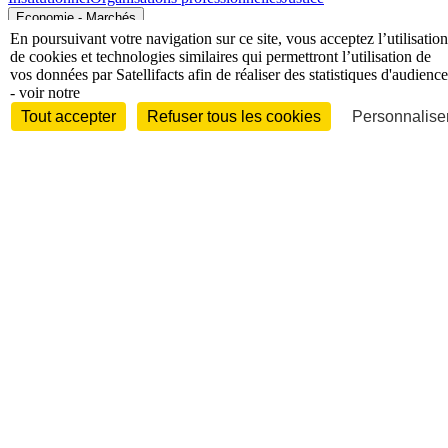
Economie - Marchés
En poursuivant votre navigation sur ce site, vous acceptez l’utilisation
de cookies et technologies similaires qui permettront l’utilisation de
vos données par Satellifacts afin de réaliser des statistiques d'audience
- voir notre
Tout accepter
Refuser tous les cookies
Personnaliser
Entreprises et marchés
Télécoms
Technologies
Industries
techniques
Diversifications
International
International
Personnalités
Interview
Biographies
Nominations /
mouvements
Distinctions
Disparitions
Verbatim
Au fil des (e)X
(tweets)