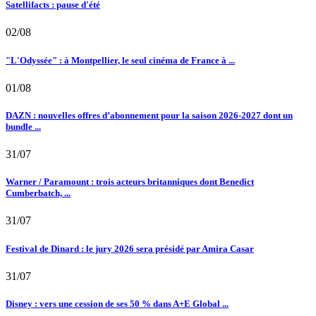
Satellifacts : pause d'été
02/08
"L'Odyssée" : à Montpellier, le seul cinéma de France à ...
01/08
DAZN : nouvelles offres d’abonnement pour la saison 2026-2027 dont un
bundle ...
31/07
Warner / Paramount : trois acteurs britanniques dont Benedict
Cumberbatch, ...
31/07
Festival de Dinard : le jury 2026 sera présidé par Amira Casar
31/07
Disney : vers une cession de ses 50 % dans A+E Global ...