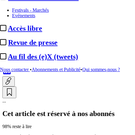
Nominations / mouvements
Festivals - Marchés
Evénements
Arcom / Mission Lasserre :
Accès libre
Thomas Odinot nommé
rapporteur
Revue de presse
Au fil des (e)X (tweets)
Par
Damien Choppin
Actualité n° 341608
|
Publié le 11 déc. 2025 15:20
| 201 mots
Nous contacter
•
Abonnements et Publicité
•
Qui sommes-nous ?
...
Cet article est réservé à nos abonnés
98% reste à lire