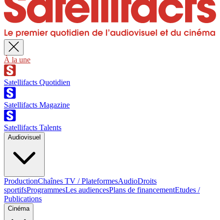
À la une
Satellifacts Quotidien
Satellifacts Magazine
Satellifacts Talents
Audiovisuel
Production
Chaînes TV / Plateformes
Audio
Droits
sportifs
Programmes
Les audiences
Plans de financement
Etudes /
Publications
Cinéma