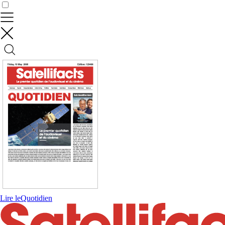
Contrôler vos données
Lire le
Quotidien