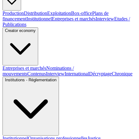
Production
Distribution
Exploitation
Box-office
Plans de
financement
Institutionnel
Entreprises et marchés
Interview
Etudes /
Publications
Creator economy
Entreprises et marchés
Nominations /
mouvements
Contenus
Interview
International
Décryptage
Chronique
Institutions - Réglementation
Institutionnel
Organisations professionnelles
Justice