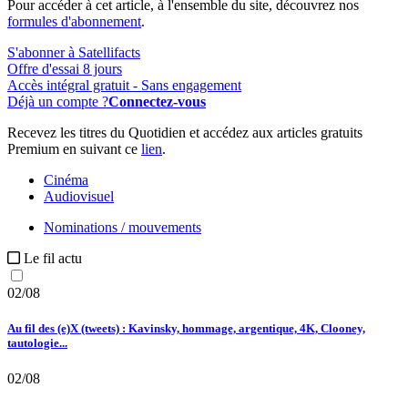
Pour accéder à cet article, à l'ensemble du site, découvrez nos
formules d'abonnement
.
S'abonner à Satellifacts
Offre d'essai 8 jours
Accès intégral gratuit - Sans engagement
Déjà un compte ?
Connectez-vous
Recevez les titres du Quotidien et accédez aux articles gratuits
Premium en suivant ce
lien
.
Cinéma
Audiovisuel
Nominations / mouvements
Le fil actu
02/08
Au fil des (e)X (tweets) : Kavinsky, hommage, argentique, 4K, Clooney,
tautologie...
02/08