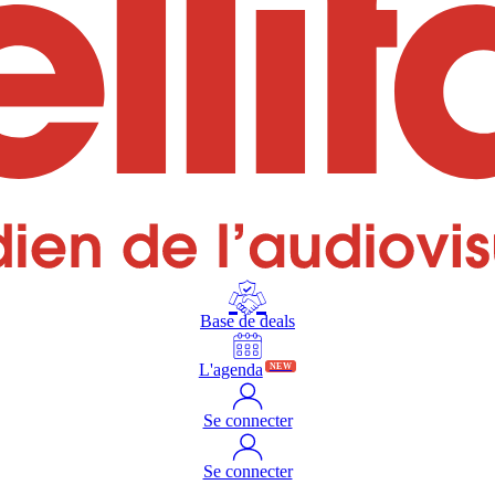
Base de deals
L'agenda
NEW
Se connecter
Se connecter