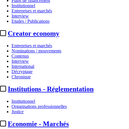
Plans de financement
Institutionnel
Entreprises et marchés
Interview
Etudes / Publications
Creator economy
Entreprises et marchés
Nominations / mouvements
Contenus
Interview
Production
International
Décryptage
Auvergne-Rhône-Alpes Cinéma 
Chronique
Institutions - Réglementation
Par
Julie Souvestre
Actualité n° 340859
|
Publié le 21 nov. 2025 14:32
| 296 mots
Institutionnel
Organisations professionnelles
Justice
Economie - Marchés