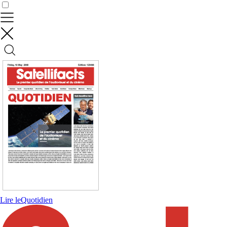
Contrôler vos données
Lire le
Quotidien