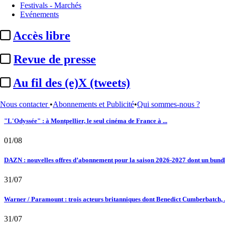
Le fil actu
Festivals - Marchés
Evénements
02/08
Accès libre
Au fil des (e)X (tweets) : Kavinsky, hommage, argentique, 4K, Clooney, tautologi
Revue de presse
02/08
Au fil des (e)X (tweets)
Satellifacts : pause d'été
02/08
Nous contacter
•
Abonnements et Publicité
•
Qui sommes-nous ?
"L'Odyssée" : à Montpellier, le seul cinéma de France à ...
01/08
DAZN : nouvelles offres d’abonnement pour la saison 2026-2027 dont un bundle
31/07
Warner / Paramount : trois acteurs britanniques dont Benedict Cumberbatch, .
31/07