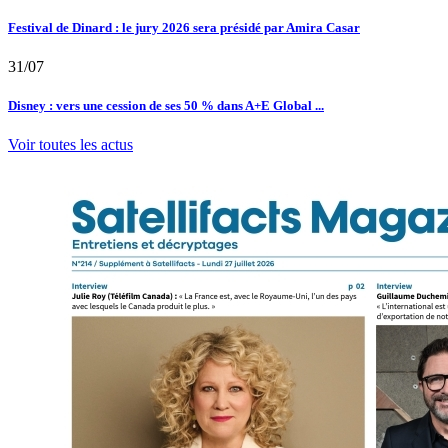
Festival de Dinard : le jury 2026 sera présidé par Amira Casar
31/07
Disney : vers une cession de ses 50 % dans A+E Global ...
Voir toutes les actus