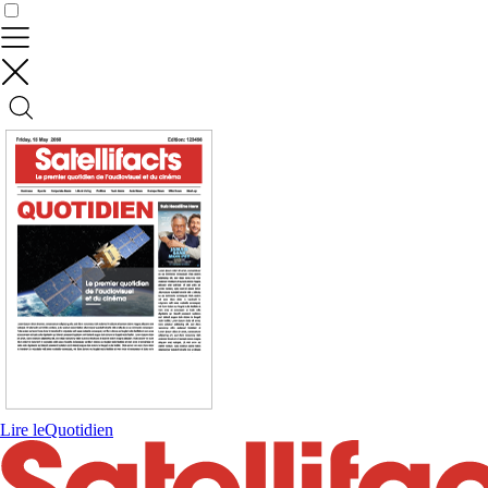
Contrôler vos données
Lire le
Quotidien