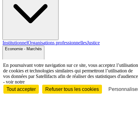
Institutionnel
Organisations professionnelles
Justice
Economie - Marchés
En poursuivant votre navigation sur ce site, vous acceptez l’utilisation
de cookies et technologies similaires qui permettront l’utilisation de
vos données par Satellifacts afin de réaliser des statistiques d'audience
- voir notre
Tout accepter
Refuser tous les cookies
Personnaliser
Entreprises et marchés
Télécoms
Technologies
Industries
techniques
Diversifications
International
International