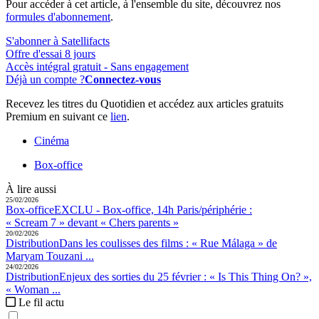
Pour accéder à cet article, à l'ensemble du site, découvrez nos
formules d'abonnement
.
S'abonner à Satellifacts
Offre d'essai 8 jours
Accès intégral gratuit - Sans engagement
Déjà un compte ?
Connectez-vous
Recevez les titres du Quotidien et accédez aux articles gratuits
Premium en suivant ce
lien
.
Cinéma
Box-office
À lire aussi
25/02/2026
Box-office
EXCLU - Box-office, 14h Paris/périphérie :
« Scream 7 » devant « Chers parents »
20/02/2026
Distribution
Dans les coulisses des films :
« Rue Málaga » de
Maryam Touzani ...
24/02/2026
Distribution
Enjeux des sorties du 25 février :
« Is This Thing On? »,
« Woman ...
Le fil actu