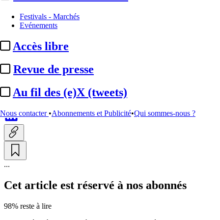
Box-office
Festivals - Marchés
Evénements
Box-office France, 1er jour :
Accès libre
« Scream 7 » ne tremble pas
face à la ...
Revue de presse
Au fil des (e)X (tweets)
Par
Julie Souvestre
Actualité n° 344667
|
Publié le 26 févr. 2026 17:40
| 176 mots
Nous contacter
•
Abonnements et Publicité
•
Qui sommes-nous ?
...
Cet article est réservé à nos abonnés
98% reste à lire