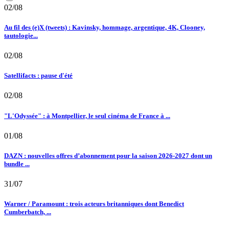
02/08
Au fil des (e)X (tweets) : Kavinsky, hommage, argentique, 4K, Clooney,
tautologie...
02/08
Satellifacts : pause d'été
02/08
"L'Odyssée" : à Montpellier, le seul cinéma de France à ...
01/08
DAZN : nouvelles offres d’abonnement pour la saison 2026-2027 dont un
bundle ...
31/07
Warner / Paramount : trois acteurs britanniques dont Benedict
Cumberbatch, ...