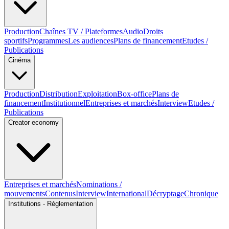
Production
Chaînes TV / Plateformes
Audio
Droits
sportifs
Programmes
Les audiences
Plans de financement
Etudes /
Publications
Cinéma
Production
Distribution
Exploitation
Box-office
Plans de
financement
Institutionnel
Entreprises et marchés
Interview
Etudes /
Publications
Creator economy
Entreprises et marchés
Nominations /
mouvements
Contenus
Interview
International
Décryptage
Chronique
Institutions - Réglementation