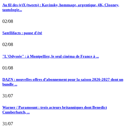
Au fil des (e)X (tweets) : Kavinsky, hommage, argentique, 4K, Clooney,
tautologie...
02/08
Satellifacts : pause d'été
02/08
"L'Odyssée" : à Montpellier, le seul cinéma de France à ...
01/08
DAZN : nouvelles offres d’abonnement pour la saison 2026-2027 dont un
bundle ...
31/07
Warner / Paramount : trois acteurs britanniques dont Benedict
Cumberbatch, ...
31/07