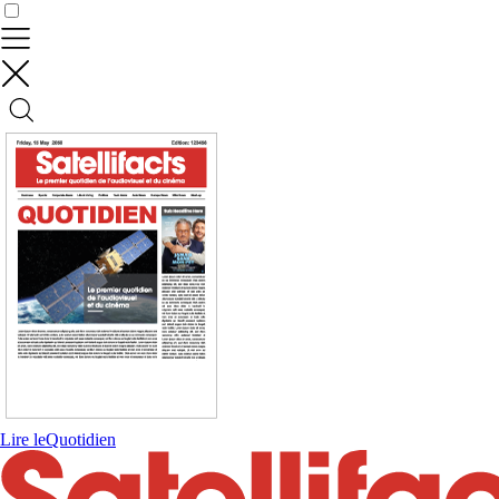
Contrôler vos données
Lire le
Quotidien