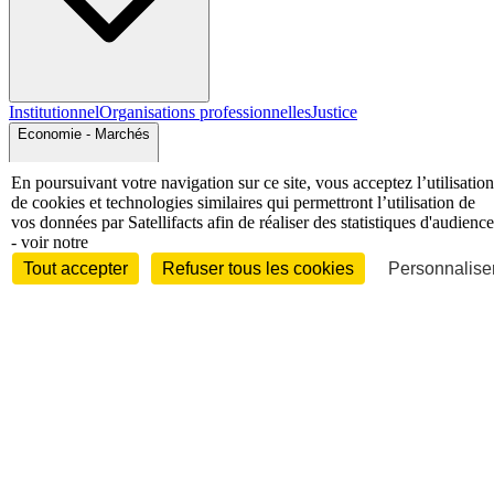
Institutionnel
Organisations professionnelles
Justice
Economie - Marchés
En poursuivant votre navigation sur ce site, vous acceptez l’utilisation
de cookies et technologies similaires qui permettront l’utilisation de
vos données par Satellifacts afin de réaliser des statistiques d'audience
- voir notre
Tout accepter
Refuser tous les cookies
Personnaliser
Entreprises et marchés
Télécoms
Technologies
Industries
techniques
Diversifications
International
International
Personnalités