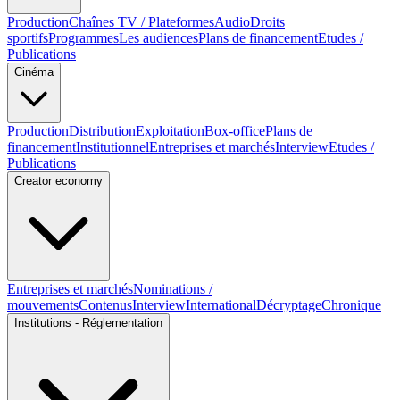
Production
Chaînes TV / Plateformes
Audio
Droits
sportifs
Programmes
Les audiences
Plans de financement
Etudes /
Publications
Cinéma
Production
Distribution
Exploitation
Box-office
Plans de
financement
Institutionnel
Entreprises et marchés
Interview
Etudes /
Publications
Creator economy
Entreprises et marchés
Nominations /
mouvements
Contenus
Interview
International
Décryptage
Chronique
Institutions - Réglementation