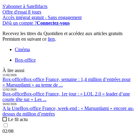
S'abonner à Satellifacts
Offre d'essai 8 jours
Accès intégral gratuit - Sans engagement
Déjà un compte ?
Connectez-vous
Recevez les titres du Quotidien et accédez aux articles gratuits
Premium en suivant ce
lien
.
Cinéma
Box-office
À lire aussi
11/02/2026
Box-office
Box-office France, semaine :
1,4 million d’entrées pour
« Marsupilami » au terme de ...
12/02/2026
Box-office
Box-office France, 1er jour :
« LOL 2.0 » leader d’une
courte tête sur « Les ...
16/02/2026
A la Une
Box-office France, week-end :
« Marsupilami » encore au-
dessus du million d’entrées
Le fil actu
02/08