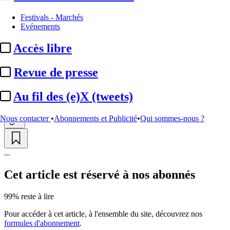
Box-office
Festivals - Marchés
Evénements
Box-office France, semaine :
Accès libre
« Marsupilami » double la mise
Revue de presse
Par
Gauthier Jurgensen
Actualité n° 344210
|
Publié le 18 févr. 2026 18:14
| 301 mots
Au fil des (e)X (tweets)
Nous contacter
•
Abonnements et Publicité
•
Qui sommes-nous ?
...
Cet article est réservé à nos abonnés
99% reste à lire
Pour accéder à cet article, à l'ensemble du site, découvrez nos
formules d'abonnement
.