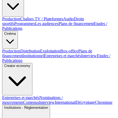
Production
Chaînes TV / Plateformes
Audio
Droits
sportifs
Programmes
Les audiences
Plans de financement
Etudes /
Publications
Cinéma
Production
Distribution
Exploitation
Box-office
Plans de
financement
Institutionnel
Entreprises et marchés
Interview
Etudes /
Publications
Creator economy
Entreprises et marchés
Nominations /
mouvements
Contenus
Interview
International
Décryptage
Chronique
Institutions - Réglementation