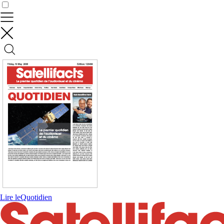
Contrôler vos données
Lire le
Quotidien