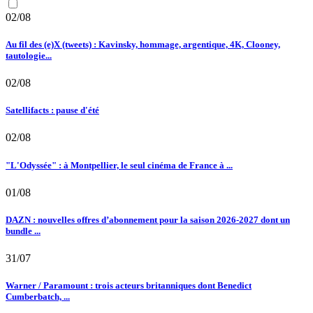
02/08
Au fil des (e)X (tweets) : Kavinsky, hommage, argentique, 4K, Clooney,
tautologie...
02/08
Satellifacts : pause d'été
02/08
"L'Odyssée" : à Montpellier, le seul cinéma de France à ...
01/08
DAZN : nouvelles offres d’abonnement pour la saison 2026-2027 dont un
bundle ...
31/07
Warner / Paramount : trois acteurs britanniques dont Benedict
Cumberbatch, ...