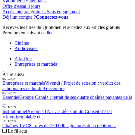
S'abonner à Satellifacts
Offre d'essai 8 jours
Accès intégral gratuit - Sans engagement
Déjà un compte ?
Connectez-vous
Recevez les titres du Quotidien et accédez aux articles gratuits
Premium en suivant ce
lien
.
Cinéma
Audiovisuel
A la Une
Entreprises et marchés
À lire aussi
06/12/2024
Entreprises et marchés
Vivendi / Projet de scission :
verdict des
actionnaires ce lundi 9 décembre
05/12/2024
Essentiel
Groupe Canal+ :
retrait de ses quatre chaînes payantes de la
...
22/11/2024
Institutionnel
Arcom / TNT :
la décision du Conseil d’Etat
« invraisemblable et ...
17/11/2024
Chaînes TV
C8 :
près de 770 000 signatures de la pétition ...
Le fil actu