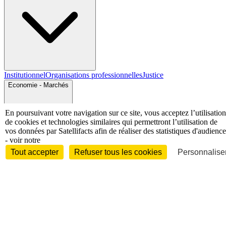
Institutionnel
Organisations professionnelles
Justice
Economie - Marchés
En poursuivant votre navigation sur ce site, vous acceptez l’utilisation
de cookies et technologies similaires qui permettront l’utilisation de
vos données par Satellifacts afin de réaliser des statistiques d'audience
- voir notre
Tout accepter
Refuser tous les cookies
Personnaliser
Entreprises et marchés
Télécoms
Technologies
Industries
techniques
Diversifications
International
International