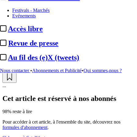
A la Une
Festivals - Marchés
Evénements
Canal+ :
250 suppressions de
Accès libre
postes, dont 150 en lien avec ...
Revue de presse
Actualité n° 313384
|
Publié le 08 déc. 2024 15:59
| 369 mots
Au fil des (e)X (tweets)
Nous contacter
•
Abonnements et Publicité
•
Qui sommes-nous ?
...
Cet article est réservé à nos abonnés
98% reste à lire
Pour accéder à cet article, à l'ensemble du site, découvrez nos
formules d'abonnement
.