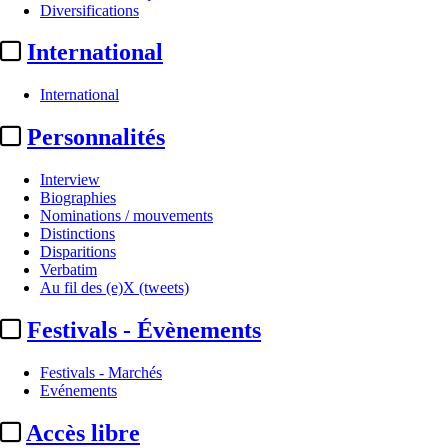
Diversifications
International
International
Personnalités
Interview
Biographies
Festivals - Marchés
Nominations / mouvements
Distinctions
Disparitions
Cannes 2025 :
le prix de la mei
Verbatim
Au fil des (e)X (tweets)
Actualité n° 320755
|
Publié le 22 mai 2025 21:16
| 75 mots
Festivals - Évènements
Festivals - Marchés
Evénements
Accès libre
...