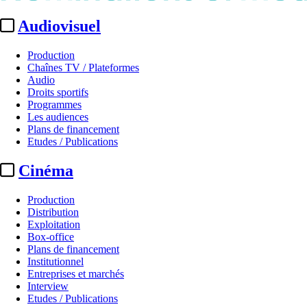
Audiovisuel
Production
Chaînes TV / Plateformes
Audio
Droits sportifs
Programmes
Les audiences
Plans de financement
Etudes / Publications
Cinéma
Production
Distribution
Exploitation
Box-office
Plans de financement
Institutionnel
Entreprises et marchés
Interview
Etudes / Publications