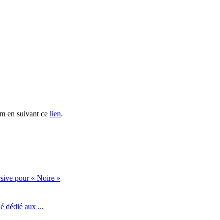
s d'abonnement
.
ium en suivant ce
lien
.
sive pour « Noire »
 dédié aux ...