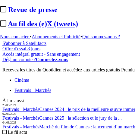
Revue de presse
Cet article est réservé à nos abonnés
Au fil des (e)X (tweets)
94% reste à lire
Pour accéder à cet article, à l'ensemble du site, découvrez nos
formule
Nous contacter
•
Abonnements et Publicité
•
Qui sommes-nous ?
S'abonner à Satellifacts
Offre d'essai 8 jours
Accès intégral gratuit - Sans engagement
Déjà un compte ?
Connectez-vous
Recevez les titres du Quotidien et accédez aux articles gratuits Prem
Cinéma
Festivals - Marchés
À lire aussi
23/05/2024
Festivals - Marchés
Cannes 2024 :
le prix de la meilleure œuvre immer
02/05/2025
Festivals - Marchés
Cannes 2025 :
la sélection et le jury de la ...
04/03/2025
Festivals - Marchés
Marché du film de Cannes :
lancement d’un marché
Le fil actu