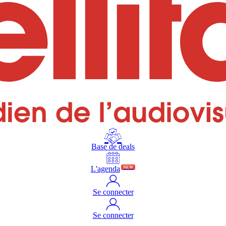
Base de deals
L'agenda
NEW
Se connecter
Se connecter