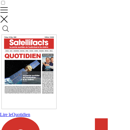
Contrôler vos données
Lire le
Quotidien