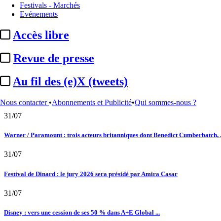
Festivals - Marchés
Evénements
Satellifacts : pause d'été
Accès libre
02/08
Revue de presse
"L'Odyssée" : à Montpellier, le seul cinéma de France à ...
01/08
Au fil des (e)X (tweets)
DAZN : nouvelles offres d’abonnement pour la saison 2026-2027 dont un bundle
Nous contacter
•
Abonnements et Publicité
•
Qui sommes-nous ?
31/07
Warner / Paramount : trois acteurs britanniques dont Benedict Cumberbatch, .
31/07
Festival de Dinard : le jury 2026 sera présidé par Amira Casar
31/07
Disney : vers une cession de ses 50 % dans A+E Global ...