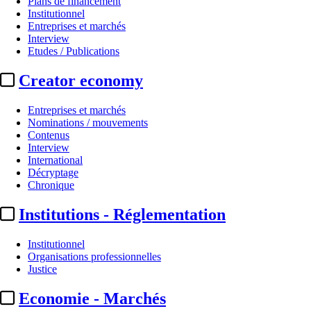
Plans de financement
Institutionnel
Entreprises et marchés
Interview
Etudes / Publications
Creator economy
Entreprises et marchés
Nominations / mouvements
Contenus
Interview
Etudes / Publications
International
Décryptage
Ecrans et enfants :
75 % des 3 à 
Chronique
Institutions - Réglementation
Actualité n° 321974
|
Publié le 17 juin 2025 18:16
| 400 mots
Institutionnel
Organisations professionnelles
Justice
Economie - Marchés
...