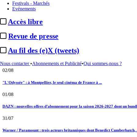
25/05/2023
Festivals - Marchés
Essentiel
Arcom :
hausse de 36 % en 5 ans du nombre de mineurs ...
Evénements
Le fil actu
Accès libre
02/08
Au fil des (e)X (tweets) : Kavinsky, hommage, argentique, 4K, Clooney, tautologi
Revue de presse
02/08
Au fil des (e)X (tweets)
Satellifacts : pause d'été
Nous contacter
•
Abonnements et Publicité
•
Qui sommes-nous ?
02/08
"L'Odyssée" : à Montpellier, le seul cinéma de France à ...
01/08
DAZN : nouvelles offres d’abonnement pour la saison 2026-2027 dont un bundle
31/07
Warner / Paramount : trois acteurs britanniques dont Benedict Cumberbatch, .