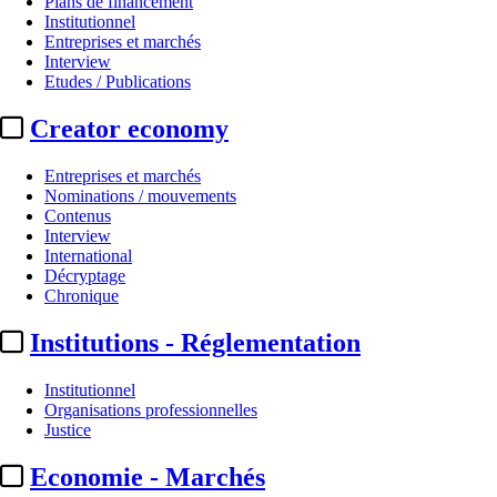
Plans de financement
Institutionnel
Entreprises et marchés
Interview
Etudes / Publications
Creator economy
Entreprises et marchés
Nominations / mouvements
Contenus
Interview
Institutionnel
International
Décryptage
Emmanuel Macron :
« un consen
Chronique
Institutions - Réglementation
Actualité n° 294330
|
Publié le 17 janv. 2024 15:04
| 373 mots
Institutionnel
Organisations professionnelles
Justice
Economie - Marchés
...