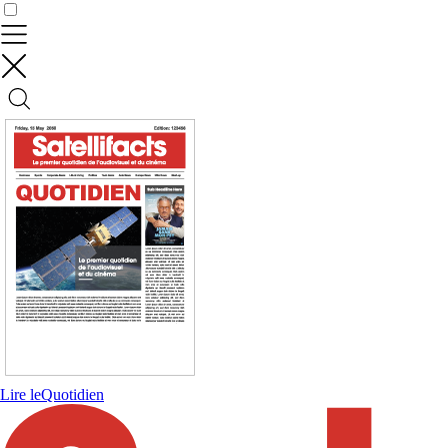
Contrôler vos données
Lire le
Quotidien