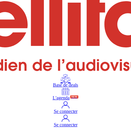
Base de deals
L'agenda
NEW
Se connecter
Se connecter