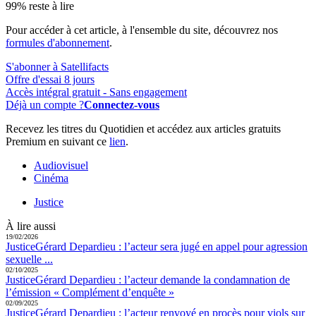
99% reste à lire
Pour accéder à cet article, à l'ensemble du site, découvrez nos
formules d'abonnement
.
S'abonner à Satellifacts
Offre d'essai 8 jours
Accès intégral gratuit - Sans engagement
Déjà un compte ?
Connectez-vous
Recevez les titres du Quotidien et accédez aux articles gratuits
Premium en suivant ce
lien
.
Audiovisuel
Cinéma
Justice
À lire aussi
19/02/2026
Justice
Gérard Depardieu :
l’acteur sera jugé en appel pour agression
sexuelle ...
02/10/2025
Justice
Gérard Depardieu :
l’acteur demande la condamnation de
l’émission « Complément d’enquête »
02/09/2025
Justice
Gérard Depardieu :
l’acteur renvoyé en procès pour viols sur