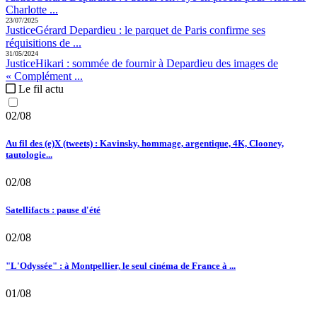
Charlotte ...
23/07/2025
Justice
Gérard Depardieu :
le parquet de Paris confirme ses
réquisitions de ...
31/05/2024
Justice
Hikari :
sommée de fournir à Depardieu des images de
« Complément ...
Le fil actu
02/08
Au fil des (e)X (tweets) : Kavinsky, hommage, argentique, 4K, Clooney,
tautologie...
02/08
Satellifacts : pause d'été
02/08
"L'Odyssée" : à Montpellier, le seul cinéma de France à ...
01/08