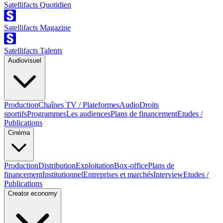
Satellifacts Quotidien
Satellifacts Magazine
Satellifacts Talents
Audiovisuel
Production
Chaînes TV / Plateformes
Audio
Droits
sportifs
Programmes
Les audiences
Plans de financement
Etudes /
Publications
Cinéma
Production
Distribution
Exploitation
Box-office
Plans de
financement
Institutionnel
Entreprises et marchés
Interview
Etudes /
Publications
Creator economy