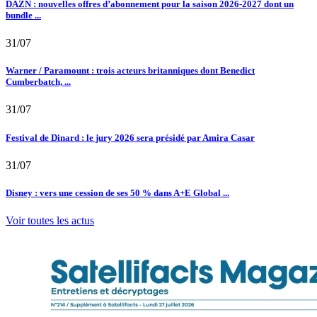
DAZN : nouvelles offres d’abonnement pour la saison 2026-2027 dont un
bundle ...
31/07
Warner / Paramount : trois acteurs britanniques dont Benedict
Cumberbatch, ...
31/07
Festival de Dinard : le jury 2026 sera présidé par Amira Casar
31/07
Disney : vers une cession de ses 50 % dans A+E Global ...
Voir toutes les actus