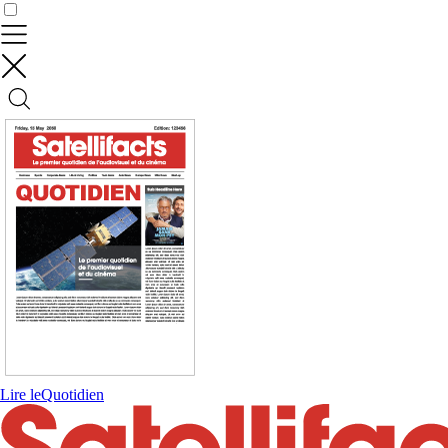
Contrôler vos données
Lire le
Quotidien