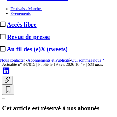
Justice
Festivals - Marchés
Evénements
Gérard Depardieu /
Accès libre
« Complément d’enquête » :
l’acteur se désiste de l’ensemble
Revue de presse
...
Au fil des (e)X (tweets)
Par
LB avec AFP
Nous contacter
•
Abonnements et Publicité
•
Qui sommes-nous ?
Actualité n° 347015
|
Publié le 19 avr. 2026 10:49
| 623 mots
...
Cet article est réservé à nos abonnés