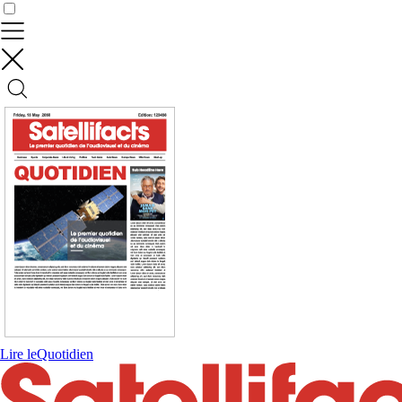
Contrôler vos données
Lire le
Quotidien