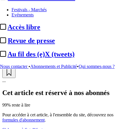
Programmes
Festivals - Marchés
Evénements
Médiamat / Juin 2024 :
CNews,
Accès libre
5e chaîne nationale ; ...
Revue de presse
Actualité n° 301931
|
Publié le 01 juil. 2024 20:48
| 1506 mots
Au fil des (e)X (tweets)
Nous contacter
•
Abonnements et Publicité
•
Qui sommes-nous ?
...
Cet article est réservé à nos abonnés
99% reste à lire
Pour accéder à cet article, à l'ensemble du site, découvrez nos
formules d'abonnement
.