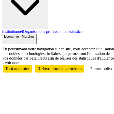
Institutionnel
Organisations professionnelles
Justice
Economie - Marchés
En poursuivant votre navigation sur ce site, vous acceptez l’utilisation
de cookies et technologies similaires qui permettront l’utilisation de
vos données par Satellifacts afin de réaliser des statistiques d'audience
- voir notre
Tout accepter
Refuser tous les cookies
Personnaliser
Entreprises et marchés
Télécoms
Technologies
Industries
techniques
Diversifications
International
International
Personnalités