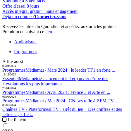
S'abonner à Satellifacts
Offre d'essai 8 jours
Accès intégral gratuit - Sans engagement
Déjà un compte ?
Connectez-vous
Recevez les titres du Quotidien et accédez aux articles gratuits
Premium en suivant ce
lien
.
Audiovisuel
Programmes
À lire aussi
02/04/2024
Programmes
Médiamat / Mars 2024 :
le leader TF1 en forte ...
13/12/2023
Essentiel
Médiamétrie :
lancement le 1er janvier d’une des
« évolutions les plus importantes ...
29/04/2024
Programmes
Médiamat / Avril 2024 :
France 3 et Arte en ...
03/06/2024
Programmes
Médiamat / Mai 2024 :
CNews rafle à BFM TV ...
05/05/2024
Chaînes TV / Plateformes
FTV :
arrêt du jeu « Des chiffres et des
lettres » ; « Le ...
Le fil actu
02/08