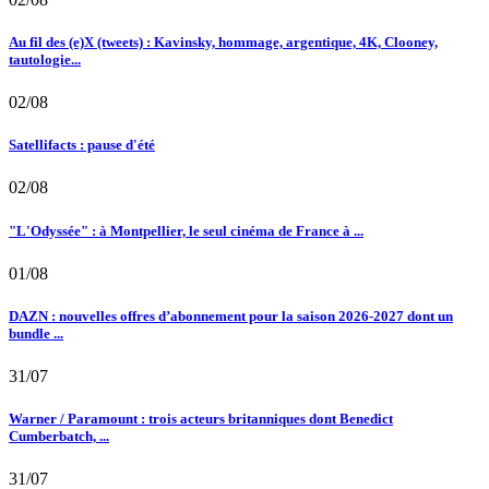
Au fil des (e)X (tweets) : Kavinsky, hommage, argentique, 4K, Clooney,
tautologie...
02/08
Satellifacts : pause d'été
02/08
"L'Odyssée" : à Montpellier, le seul cinéma de France à ...
01/08
DAZN : nouvelles offres d’abonnement pour la saison 2026-2027 dont un
bundle ...
31/07
Warner / Paramount : trois acteurs britanniques dont Benedict
Cumberbatch, ...
31/07