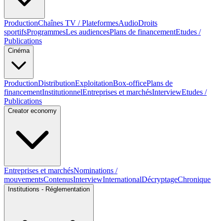
Production
Chaînes TV / Plateformes
Audio
Droits
sportifs
Programmes
Les audiences
Plans de financement
Etudes /
Publications
Cinéma
Production
Distribution
Exploitation
Box-office
Plans de
financement
Institutionnel
Entreprises et marchés
Interview
Etudes /
Publications
Creator economy
Entreprises et marchés
Nominations /
mouvements
Contenus
Interview
International
Décryptage
Chronique
Institutions - Réglementation