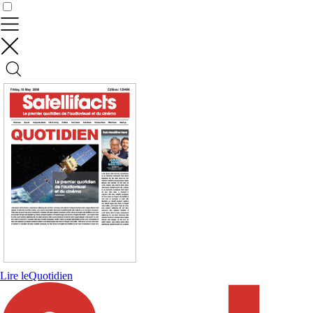
Contrôler vos données
Lire le
Quotidien