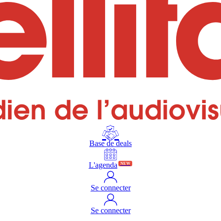
Base de deals
L'agenda
NEW
Se connecter
Se connecter