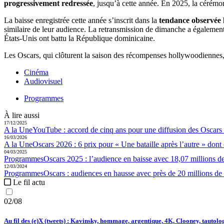
progressivement redressée
, jusqu’à cette année. En 2025, la cérémo
La baisse enregistrée cette année s’inscrit dans la
tendance observée 
similaire de leur audience. La retransmission de dimanche a également
États-Unis ont battu la République dominicaine.
Les Oscars, qui clôturent la saison des récompenses hollywoodiennes,
Cinéma
Audiovisuel
Programmes
À lire aussi
17/12/2025
A la Une
YouTube :
accord de cinq ans pour une diffusion des Oscars .
16/03/2026
A la Une
Oscars 2026 :
6 prix pour « Une bataille après l’autre » dont c
04/03/2025
Programmes
Oscars 2025 :
l’audience en baisse avec 18,07 millions d
12/03/2024
Programmes
Oscars :
audiences en hausse avec près de 20 millions de
Le fil actu
02/08
Au fil des (e)X (tweets) : Kavinsky, hommage, argentique, 4K, Clooney, tautologi