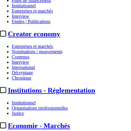
Plans de financement
Institutionnel
Entreprises et marchés
Interview
Etudes / Publications
Creator economy
Entreprises et marchés
Nominations / mouvements
Contenus
Interview
Programmes
International
Décryptage
Oscars 2026 :
17,9 millions de t
Chronique
Institutions - Réglementation
Translate
Fr
|
En
Par
JS avec AFP
Institutionnel
Actualité n° 345436
|
Publié le 18 mars 2026 11:13
| 181 mots
Organisations professionnelles
Justice
Economie - Marchés