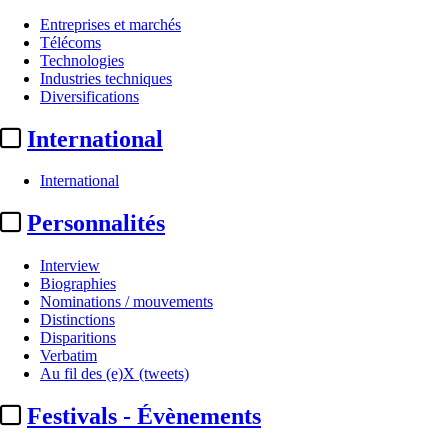
Entreprises et marchés
Télécoms
Technologies
Écouter cet article
Industries techniques
Diversifications
0:00 / 1:03
International
1 minute
International
Personnalités
Interview
Biographies
Nominations / mouvements
Distinctions
Disparitions
Verbatim
Au fil des (e)X (tweets)
Festivals - Évènements