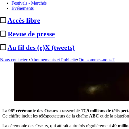
Festivals - Marchés
Evénements
Accès libre
Revue de presse
Au fil des (e)X (tweets)
Nous contacter
•
Abonnements et Publicité
•
Qui sommes-nous ?
e
La
98
cérémonie des Oscars
a rassemblé
17,9 millions de téléspec
Ce chiffre inclut les téléspectateurs de la chaîne
ABC
et de la platef
La cérémonie des Oscars, qui attirait autrefois régulièrement
40 millio