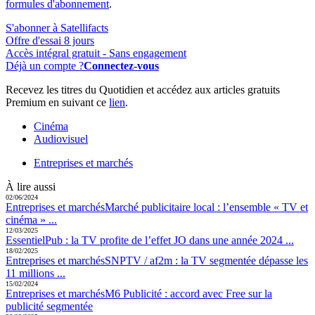
formules d'abonnement
.
S'abonner à Satellifacts
Offre d'essai 8 jours
Accès intégral gratuit - Sans engagement
Déjà un compte ?
Connectez-vous
Recevez les titres du Quotidien et accédez aux articles gratuits
Premium en suivant ce
lien
.
Cinéma
Audiovisuel
Entreprises et marchés
À lire aussi
02/06/2024
Entreprises et marchés
Marché publicitaire local :
l’ensemble « TV et
cinéma » ...
12/03/2025
Essentiel
Pub :
la TV profite de l’effet JO dans une année 2024 ...
18/02/2025
Entreprises et marchés
SNPTV / af2m :
la TV segmentée dépasse les
11 millions ...
15/02/2024
Entreprises et marchés
M6 Publicité :
accord avec Free sur la
publicité segmentée