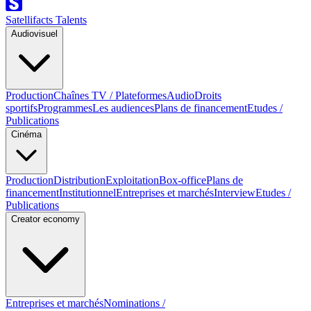
Satellifacts Talents
Audiovisuel
Production
Chaînes TV / Plateformes
Audio
Droits
sportifs
Programmes
Les audiences
Plans de financement
Etudes /
Publications
Cinéma
Production
Distribution
Exploitation
Box-office
Plans de
financement
Institutionnel
Entreprises et marchés
Interview
Etudes /
Publications
Creator economy
Entreprises et marchés
Nominations /