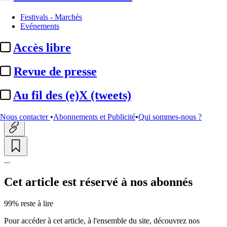
Entreprises et marchés
Festivals - Marchés
Evénements
Pub locale :
des progressions
Accès libre
spectaculaires pour la TV ; la
radio ...
Revue de presse
Au fil des (e)X (tweets)
Actualité n° 320143
|
Publié le 14 mai 2025 16:13
| 444 mots
Nous contacter
•
Abonnements et Publicité
•
Qui sommes-nous ?
...
Cet article est réservé à nos abonnés
99% reste à lire
Pour accéder à cet article, à l'ensemble du site, découvrez nos