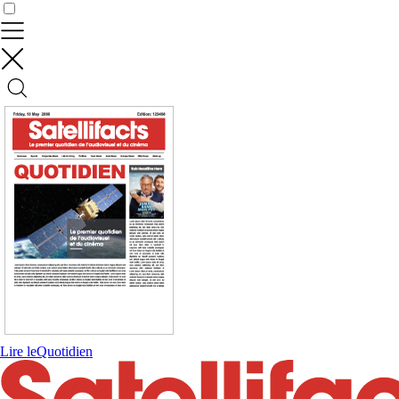
Contrôler vos données
Lire le
Quotidien