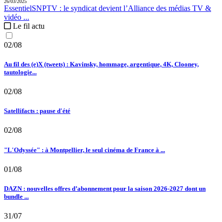
26/03/2025
Essentiel
SNPTV :
le syndicat devient l’Alliance des médias TV &
vidéo ...
Le fil actu
02/08
Au fil des (e)X (tweets) : Kavinsky, hommage, argentique, 4K, Clooney,
tautologie...
02/08
Satellifacts : pause d'été
02/08
"L'Odyssée" : à Montpellier, le seul cinéma de France à ...
01/08
DAZN : nouvelles offres d’abonnement pour la saison 2026-2027 dont un
bundle ...
31/07