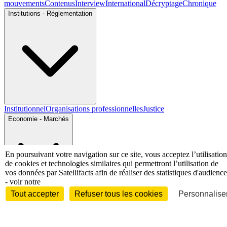
mouvements
Contenus
Interview
International
Décryptage
Chronique
Institutions - Réglementation
Institutionnel
Organisations professionnelles
Justice
Economie - Marchés
En poursuivant votre navigation sur ce site, vous acceptez l’utilisation
de cookies et technologies similaires qui permettront l’utilisation de
vos données par Satellifacts afin de réaliser des statistiques d'audience
- voir notre
Entreprises et marchés
Télécoms
Technologies
Industries
Tout accepter
Refuser tous les cookies
Personnaliser
techniques
Diversifications
International