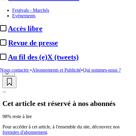
Festivals - Marchés
« Bref » / Disney+ :
« Peut-être
Evénements
que la prochaine saison sera
Accès libre
dans ...
Revue de presse
Actualité n° 316850
|
Publié le 06 mars 2025 11:04
| 319 mots
Au fil des (e)X (tweets)
Nous contacter
•
Abonnements et Publicité
•
Qui sommes-nous ?
...
Cet article est réservé à nos abonnés
98% reste à lire
Pour accéder à cet article, à l'ensemble du site, découvrez nos
formules d'abonnement
.