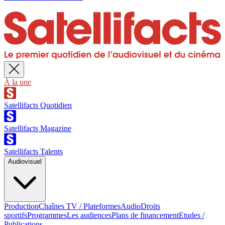
À la une
Satellifacts Quotidien
Satellifacts Magazine
Satellifacts Talents
Audiovisuel
Production
Chaînes TV / Plateformes
Audio
Droits
sportifs
Programmes
Les audiences
Plans de financement
Etudes /
Publications