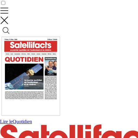
Contrôler vos données
Lire le
Quotidien