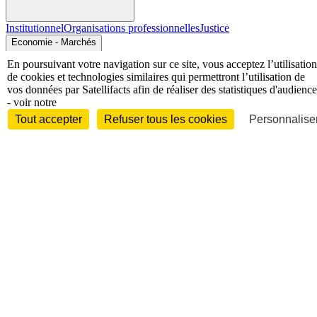
Institutionnel
Organisations professionnelles
Justice
Economie - Marchés
En poursuivant votre navigation sur ce site, vous acceptez l’utilisation
de cookies et technologies similaires qui permettront l’utilisation de
vos données par Satellifacts afin de réaliser des statistiques d'audience
- voir notre
Tout accepter
Refuser tous les cookies
Personnaliser
Entreprises et marchés
Télécoms
Technologies
Industries
techniques
Diversifications
International
International
Personnalités