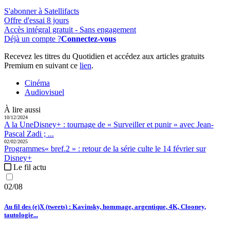
S'abonner à Satellifacts
Offre d'essai 8 jours
Accès intégral gratuit - Sans engagement
Déjà un compte ?
Connectez-vous
Recevez les titres du Quotidien et accédez aux articles gratuits
Premium en suivant ce
lien
.
Cinéma
Audiovisuel
À lire aussi
10/12/2024
A la Une
Disney+ :
tournage de « Surveiller et punir » avec Jean-
Pascal Zadi ; ...
02/02/2025
Programmes
« bref.2 » :
retour de la série culte le 14 février sur
Disney+
Le fil actu
02/08
Au fil des (e)X (tweets) : Kavinsky, hommage, argentique, 4K, Clooney,
tautologie...