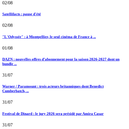
02/08
Satellifacts : pause d'été
02/08
"L'Odyssée" : à Montpellier, le seul cinéma de France à ...
01/08
DAZN : nouvelles offres d’abonnement pour la saison 2026-2027 dont un
bundle ...
31/07
Warner / Paramount : trois acteurs britanniques dont Benedict
Cumberbatch, ...
31/07
Festival de Dinard : le jury 2026 sera présidé par Amira Casar
31/07