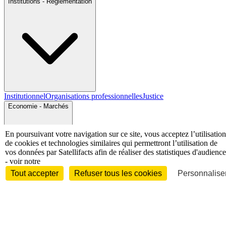
Institutions - Réglementation
Institutionnel
Organisations professionnelles
Justice
Economie - Marchés
En poursuivant votre navigation sur ce site, vous acceptez l’utilisation
de cookies et technologies similaires qui permettront l’utilisation de
vos données par Satellifacts afin de réaliser des statistiques d'audience
- voir notre
Tout accepter
Refuser tous les cookies
Personnaliser
Entreprises et marchés
Télécoms
Technologies
Industries
techniques
Diversifications
International