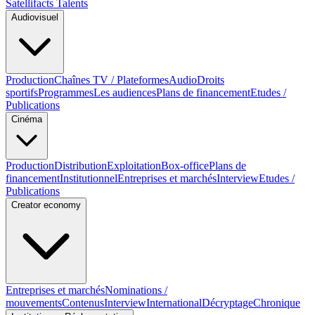
Satellifacts Talents
Audiovisuel
Production
Chaînes TV / Plateformes
Audio
Droits
sportifs
Programmes
Les audiences
Plans de financement
Etudes /
Publications
Cinéma
Production
Distribution
Exploitation
Box-office
Plans de
financement
Institutionnel
Entreprises et marchés
Interview
Etudes /
Publications
Creator economy
Entreprises et marchés
Nominations /
mouvements
Contenus
Interview
International
Décryptage
Chronique