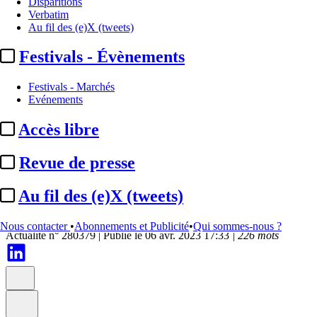
Disparitions
Verbatim
Au fil des (e)X (tweets)
Festivals - Évènements
Festivals - Marchés
Evénements
Accès libre
Revue de presse
Brut. :
nouvelle levée de fonds
Au fil des (e)X (tweets)
entre 35 et 40 millions ...
Nous contacter
•
Abonnements et Publicité
•
Qui sommes-nous ?
Actualité n° 280379
|
Publié le 06 avr. 2023 17:33
| 226 mots