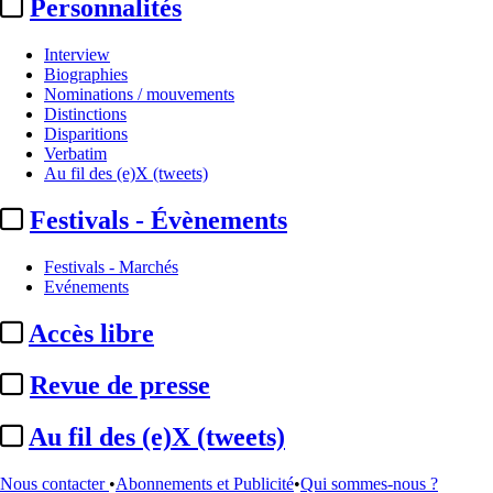
Personnalités
Interview
Biographies
Nominations / mouvements
Distinctions
Disparitions
Verbatim
Au fil des (e)X (tweets)
Festivals - Évènements
Festivals - Marchés
Evénements
Accès libre
A la Une
Canal+ :
Christophe Pinard-Legry élargit son périmètre de la France
Revue de presse
à ...
Institutionnel
Au fil des (e)X (tweets)
Ministère de la Culture :
fin de fonctions pour Aude ...
Ministère de la Culture :
Fabrice Benkimoun nommé à la tête ...
Entreprises et marchés
Nous contacter
•
Abonnements et Publicité
•
Qui sommes-nous ?