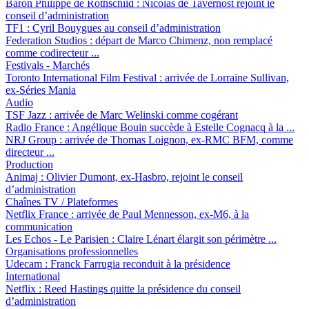
Baron Philippe de Rothschild :
Nicolas de Tavernost rejoint le
conseil d’administration
TF1 :
Cyril Bouygues au conseil d’administration
Federation Studios :
départ de Marco Chimenz, non remplacé
comme codirecteur ...
Festivals - Marchés
Toronto International Film Festival :
arrivée de Lorraine Sullivan,
ex-Séries Mania
Audio
TSF Jazz :
arrivée de Marc Welinski comme cogérant
Radio France :
Angélique Bouin succède à Estelle Cognacq à la ...
NRJ Group :
arrivée de Thomas Loignon, ex-RMC BFM, comme
directeur ...
Production
Animaj :
Olivier Dumont, ex-Hasbro, rejoint le conseil
d’administration
Chaînes TV / Plateformes
Netflix France :
arrivée de Paul Mennesson, ex-M6, à la
communication
Les Echos - Le Parisien :
Claire Lénart élargit son périmètre ...
Organisations professionnelles
Udecam :
Franck Farrugia reconduit à la présidence
International
Netflix :
Reed Hastings quitte la présidence du conseil
d’administration