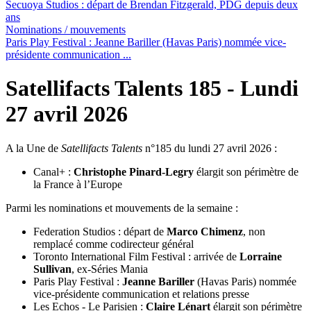
Secuoya Studios :
départ de Brendan Fitzgerald, PDG depuis deux
ans
Nominations / mouvements
Paris Play Festival :
Jeanne Bariller (Havas Paris) nommée vice-
présidente communication ...
Satellifacts Talents 185 - Lundi
27 avril 2026
A la Une de
Satellifacts Talents
n°185 du lundi 27 avril 2026 :
Canal+ :
Christophe Pinard-Legry
élargit son périmètre de
la France à l’Europe
Parmi les nominations et mouvements de la semaine :
Federation Studios : départ de
Marco Chimenz
, non
remplacé comme codirecteur général
Toronto International Film Festival : arrivée de
Lorraine
Sullivan
, ex-Séries Mania
Paris Play Festival :
Jeanne Bariller
(Havas Paris) nommée
vice-présidente communication et relations presse
Les Echos - Le Parisien :
Claire Lénart
élargit son périmètre