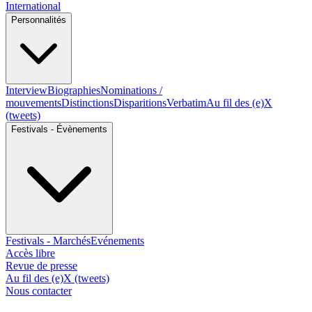
International
Personnalités
Interview
Biographies
Nominations /
mouvements
Distinctions
Disparitions
Verbatim
Au fil des (e)X
(tweets)
Festivals - Évènements
Festivals - Marchés
Evénements
Accès libre
Revue de presse
Au fil des (e)X (tweets)
Nous contacter