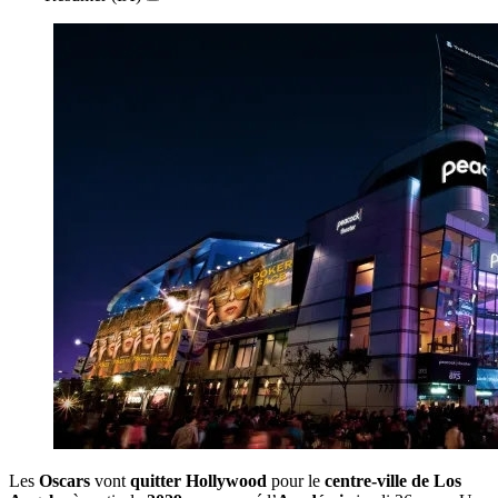
Les
Oscars
vont
quitter Hollywood
pour le
centre-ville de Los