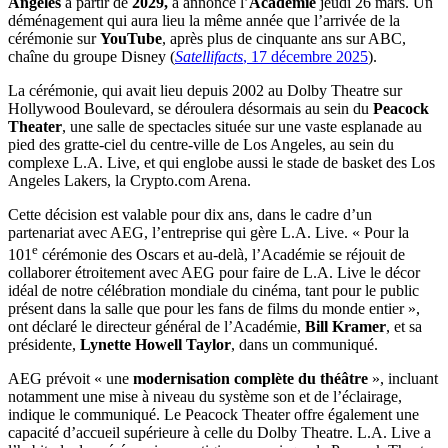
Angeles
à partir de
2029,
a annoncé l’
Académie
jeudi 26 mars. Un
déménagement qui aura lieu la même année que l’arrivée de la
cérémonie sur
YouTube
, après plus de cinquante ans sur ABC,
chaîne du groupe Disney (
Satellifacts
, 17 décembre 2025
).
La cérémonie, qui avait lieu depuis 2002 au Dolby Theatre sur
Hollywood Boulevard, se déroulera désormais au sein du
Peacock
Theater
, une salle de spectacles située sur une vaste esplanade au
pied des gratte-ciel du centre-ville de Los Angeles, au sein du
complexe L.A. Live, et qui englobe aussi le stade de basket des Los
Angeles Lakers, la Crypto.com Arena.
Cette décision est valable pour dix ans, dans le cadre d’un
partenariat avec AEG, l’entreprise qui gère L.A. Live. « Pour la
e
101
cérémonie des Oscars et au-delà, l’Académie se réjouit de
collaborer étroitement avec AEG pour faire de L.A. Live le décor
idéal de notre célébration mondiale du cinéma, tant pour le public
présent dans la salle que pour les fans de films du monde entier »,
ont déclaré le directeur général de l’Académie,
Bill Kramer
, et sa
présidente,
Lynette Howell Taylor
, dans un communiqué.
AEG prévoit « une
modernisation complète du théâtre
», incluant
notamment une mise à niveau du système son et de l’éclairage,
indique le communiqué. Le Peacock Theater offre également une
capacité d’accueil supérieure à celle du Dolby Theatre. L.A. Live a