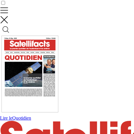
Contrôler vos données
Lire le
Quotidien