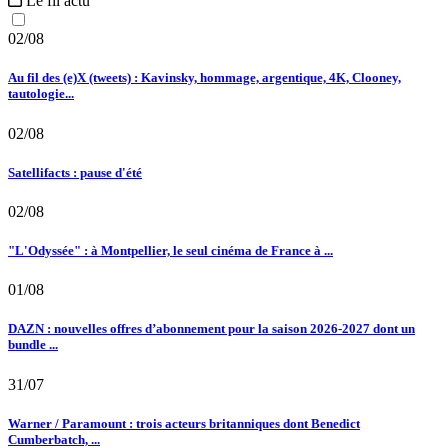
Le fil actu
02/08
Au fil des (e)X (tweets) : Kavinsky, hommage, argentique, 4K, Clooney,
tautologie...
02/08
Satellifacts : pause d'été
02/08
"L'Odyssée" : à Montpellier, le seul cinéma de France à ...
01/08
DAZN : nouvelles offres d’abonnement pour la saison 2026-2027 dont un
bundle ...
31/07
Warner / Paramount : trois acteurs britanniques dont Benedict
Cumberbatch, ...