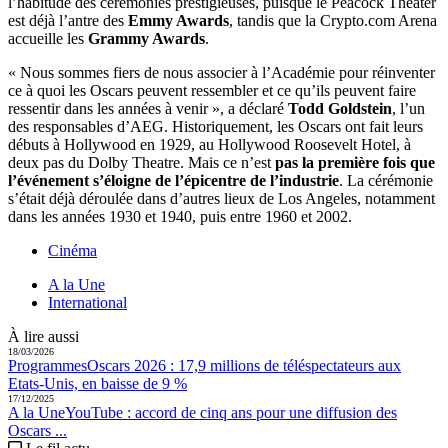
l’habitude des cérémonies prestigieuses, puisque le Peacock Theater
est déjà l’antre des
Emmy Awards
, tandis que la Crypto.com Arena
accueille les
Grammy Awards
.
« Nous sommes fiers de nous associer à l’Académie pour réinventer
ce à quoi les Oscars peuvent ressembler et ce qu’ils peuvent faire
ressentir dans les années à venir », a déclaré
Todd Goldstein
, l’un
des responsables d’AEG. Historiquement, les Oscars ont fait leurs
débuts à Hollywood en 1929, au Hollywood Roosevelt Hotel, à
deux pas du Dolby Theatre. Mais ce n’est
pas la première fois que
l’événement s’éloigne de l’épicentre de l’industrie
. La cérémonie
s’était déjà déroulée dans d’autres lieux de Los Angeles, notamment
dans les années 1930 et 1940, puis entre 1960 et 2002.
Cinéma
A la Une
International
À lire aussi
18/03/2026
Programmes
Oscars 2026 :
17,9 millions de téléspectateurs aux
Etats-Unis, en baisse de 9 %
17/12/2025
A la Une
YouTube :
accord de cinq ans pour une diffusion des
Oscars ...