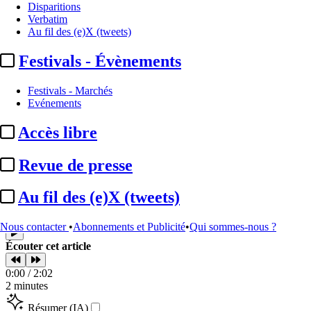
Disparitions
A la Une
Verbatim
Au fil des (e)X (tweets)
Oscars :
changement de lieu à
Festivals - Évènements
partir de 2029
Festivals - Marchés
Evénements
Translate
Fr
|
En
Accès libre
Par
DC avec AFP
Actualité n° 346118
|
Publié le 27 mars 2026 10:52
| 339 mots
Revue de presse
Au fil des (e)X (tweets)
Nous contacter
•
Abonnements et Publicité
•
Qui sommes-nous ?
Écouter cet article
0:00 / 2:02
2 minutes
Résumer (IA)