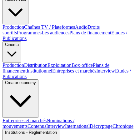
Production
Chaînes TV / Plateformes
Audio
Droits
sportifs
Programmes
Les audiences
Plans de financement
Etudes /
Publications
Cinéma
Production
Distribution
Exploitation
Box-office
Plans de
financement
Institutionnel
Entreprises et marchés
Interview
Etudes /
Publications
Creator economy
Entreprises et marchés
Nominations /
mouvements
Contenus
Interview
International
Décryptage
Chronique
Institutions - Réglementation