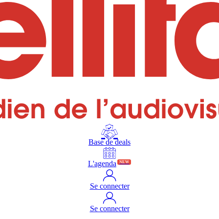
Base de deals
L'agenda
NEW
Se connecter
Se connecter