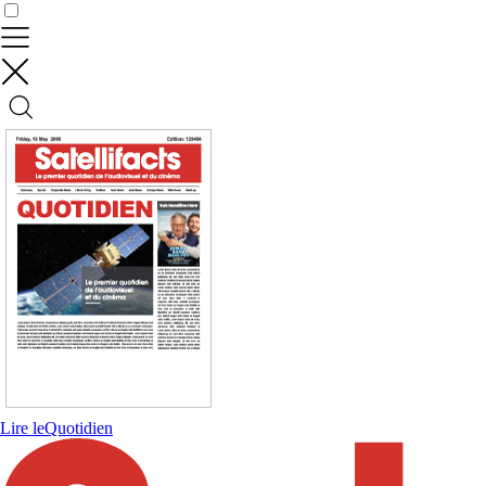
Contrôler vos données
Lire le
Quotidien