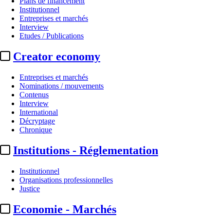
Plans de financement
Institutionnel
Entreprises et marchés
Interview
Etudes / Publications
Creator economy
Entreprises et marchés
Nominations / mouvements
Contenus
Interview
A la Une
International
Décryptage
TF1 Pub :
TF1 AdManager, une «
Chronique
Institutions - Réglementation
Par
Christine Monfort
Actualité n° 346865
|
Publié le 14 avr. 2026 18:45
| 807 mots
Institutionnel
Organisations professionnelles
Justice
Economie - Marchés