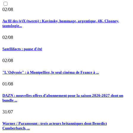
02/08
Au fil des (e)X (tweets) : Kavinsky, hommage, argentique, 4K, Clooney,
tautologie...
02/08
Satellifacts : pause d'été
02/08
"L'Odyssée" : à Montpellier, le seul cinéma de France à ...
01/08
DAZN : nouvelles offres d’abonnement pour la saison 2026-2027 dont un
bundle ...
31/07
Warner / Paramount : trois acteurs britanniques dont Benedict
Cumberbatch, ...