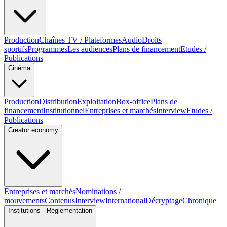
Production
Chaînes TV / Plateformes
Audio
Droits
sportifs
Programmes
Les audiences
Plans de financement
Etudes /
Publications
Cinéma
Production
Distribution
Exploitation
Box-office
Plans de
financement
Institutionnel
Entreprises et marchés
Interview
Etudes /
Publications
Creator economy
Entreprises et marchés
Nominations /
mouvements
Contenus
Interview
International
Décryptage
Chronique
Institutions - Réglementation