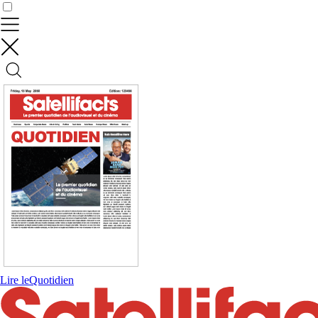
Contrôler vos données
Lire le
Quotidien