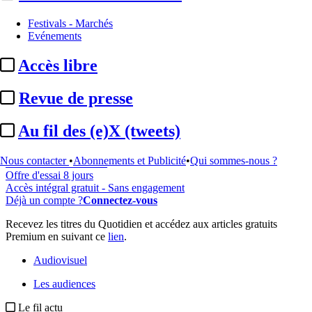
Festivals - Marchés
Evénements
...
Accès libre
Cet article est réservé à nos abonnés
Revue de presse
98% reste à lire
Pour accéder à cet article, à l'ensemble du site, découvrez nos
Au fil des (e)X (tweets)
formules d'abonnement
.
Nous contacter
•
Abonnements et Publicité
•
Qui sommes-nous ?
S'abonner à Satellifacts
Offre d'essai 8 jours
Accès intégral gratuit - Sans engagement
Déjà un compte ?
Connectez-vous
Recevez les titres du Quotidien et accédez aux articles gratuits
Premium en suivant ce
lien
.
Audiovisuel
Les audiences
Le fil actu