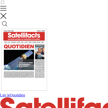
Contrôler vos données
Lire le
Quotidien