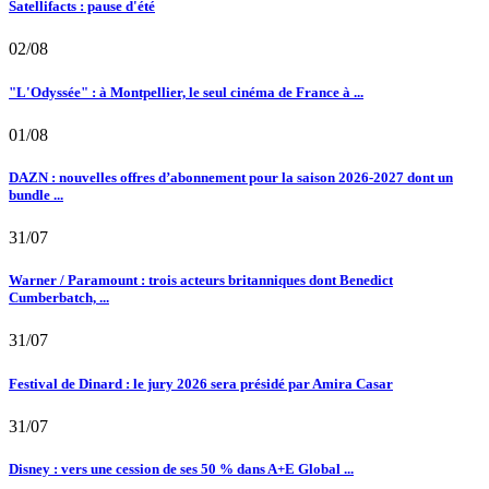
Satellifacts : pause d'été
02/08
"L'Odyssée" : à Montpellier, le seul cinéma de France à ...
01/08
DAZN : nouvelles offres d’abonnement pour la saison 2026-2027 dont un
bundle ...
31/07
Warner / Paramount : trois acteurs britanniques dont Benedict
Cumberbatch, ...
31/07
Festival de Dinard : le jury 2026 sera présidé par Amira Casar
31/07
Disney : vers une cession de ses 50 % dans A+E Global ...