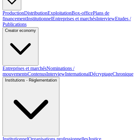
Production
Distribution
Exploitation
Box-office
Plans de
financement
Institutionnel
Entreprises et marchés
Interview
Etudes /
Publications
Creator economy
Entreprises et marchés
Nominations /
mouvements
Contenus
Interview
International
Décryptage
Chronique
Institutions - Réglementation
Institutionnel
Organisations professionnelles
Justice