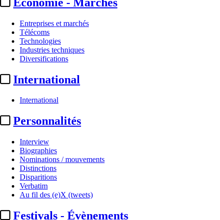
Economie - Marchés
Entreprises et marchés
Télécoms
Technologies
Industries techniques
Diversifications
International
International
Essentiel
Personnalités
Canal+ :
en négociations
Interview
exclusives pour une entrée au
Biographies
Nominations / mouvements
capital d’UGC
Distinctions
Disparitions
Verbatim
Actualité n° 324532
|
Publié le 02 sept. 2025 20:07
| 345 mots
Au fil des (e)X (tweets)
Festivals - Évènements