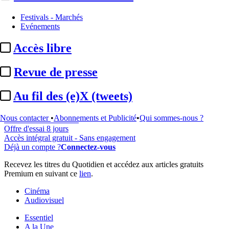
Festivals - Marchés
Evénements
...
Accès libre
Cet article est réservé à nos abonnés
Revue de presse
98% reste à lire
Pour accéder à cet article, à l'ensemble du site, découvrez nos
Au fil des (e)X (tweets)
formules d'abonnement
.
Nous contacter
•
Abonnements et Publicité
•
Qui sommes-nous ?
S'abonner à Satellifacts
Offre d'essai 8 jours
Accès intégral gratuit - Sans engagement
Déjà un compte ?
Connectez-vous
Recevez les titres du Quotidien et accédez aux articles gratuits
Premium en suivant ce
lien
.
Cinéma
Audiovisuel
Essentiel
A la Une