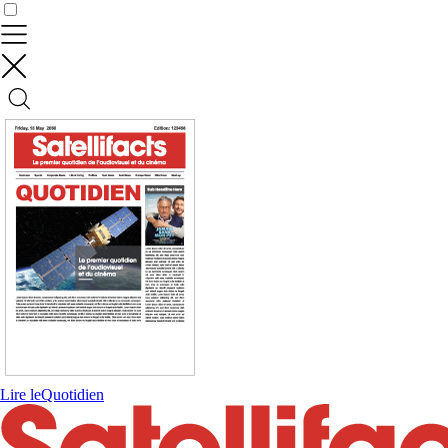
Contrôler vos données
Lire le
Quotidien