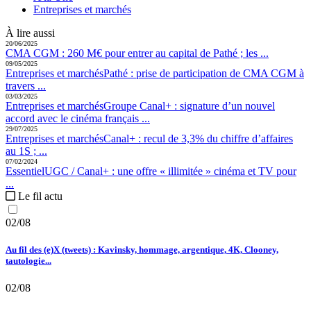
Entreprises et marchés
À lire aussi
20/06/2025
CMA CGM :
260 M€ pour entrer au capital de Pathé ; les ...
09/05/2025
Entreprises et marchés
Pathé :
prise de participation de CMA CGM à
travers ...
03/03/2025
Entreprises et marchés
Groupe Canal+ :
signature d’un nouvel
accord avec le cinéma français ...
29/07/2025
Entreprises et marchés
Canal+ :
recul de 3,3% du chiffre d’affaires
au 1S ; ...
07/02/2024
Essentiel
UGC / Canal+ :
une offre « illimitée » cinéma et TV pour
...
Le fil actu
02/08
Au fil des (e)X (tweets) : Kavinsky, hommage, argentique, 4K, Clooney,
tautologie...
02/08