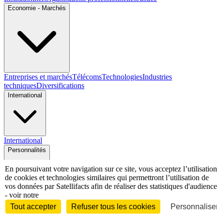
Economie - Marchés
Entreprises et marchés
Télécoms
Technologies
Industries
techniques
Diversifications
International
International
Personnalités
En poursuivant votre navigation sur ce site, vous acceptez l’utilisation
de cookies et technologies similaires qui permettront l’utilisation de
vos données par Satellifacts afin de réaliser des statistiques d'audience
- voir notre
Interview
Biographies
Nominations /
Tout accepter
Refuser tous les cookies
Personnaliser
mouvements
Distinctions
Disparitions
Verbatim
Au fil des (e)X
(tweets)