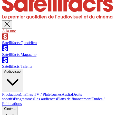
À la une
Satellifacts Quotidien
Satellifacts Magazine
Satellifacts Talents
Audiovisuel
Production
Chaînes TV / Plateformes
Audio
Droits
sportifs
Programmes
Les audiences
Plans de financement
Etudes /
Publications
Cinéma