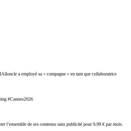
 va partir en exploration du Fort et tester des épreuves
diale se situent à des milliers de km de Paris et dans les centres de
es acteurs de la Comédie-Française. Une comédie. Française (sortie
boratrice. Alors que la loi interdit aux députés d’employer leur
loncle a employé sa « compagne » en tant que collaboratrice
eening #Cannes2026
r l’ensemble de ses contenus sans publicité pour 9,99 € par mois.