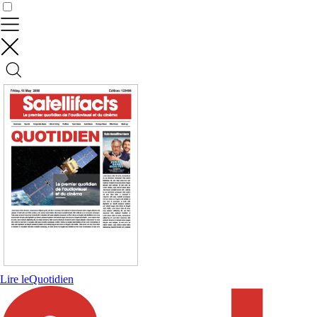
Contrôler vos données
Lire le
Quotidien