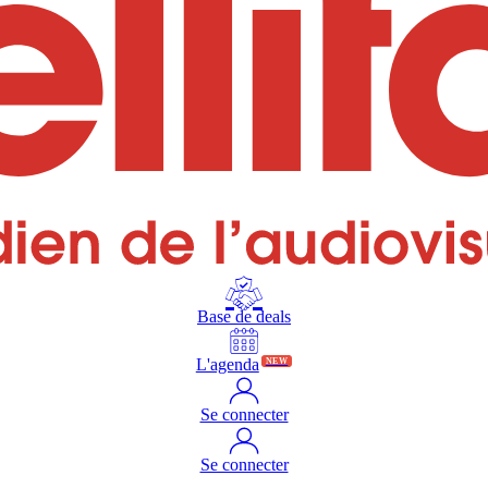
Base de deals
L'agenda
NEW
Se connecter
Se connecter