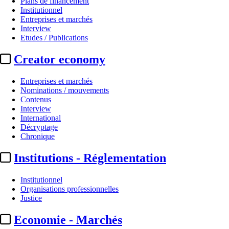
Plans de financement
Institutionnel
Entreprises et marchés
Interview
Etudes / Publications
Creator economy
Entreprises et marchés
Nominations / mouvements
Contenus
Interview
International
Au fil des (e)X (tweets) :
vieux, 
Décryptage
Chronique
Translate
Institutions - Réglementation
Fr
|
En
Actualité n° 348757
|
Publié le 24 mai 2026 23:00
| 558 mots
Institutionnel
Organisations professionnelles
Justice
Economie - Marchés