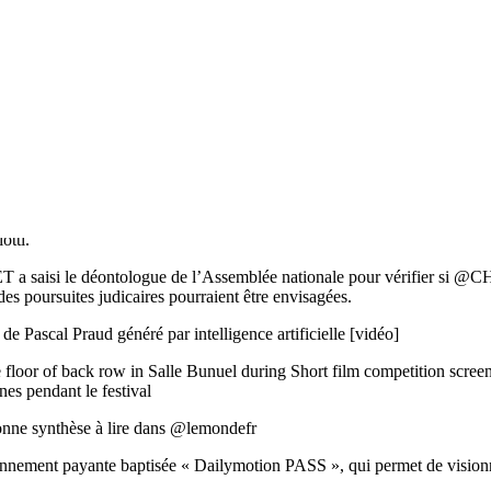
lem, Bagz & Zera. Ce sera la première fois qu’un live a lieu là bas, on
énigmes, c’est normal tkt
aineté culturelle, à l’heure où les centres de gravité de la création mon
e dans Le Monde
isateur (avec Martin Darondeau). De La Comédie-Française. Avec que d
ar
@ParisMatch
ont dévoilé la relation entre Charles Alloncle et sa colla
otti.
isi le déontologue de l’Assemblée nationale pour vérifier si @CHAl
des poursuites judicaires pourraient être envisagées.
de Pascal Praud généré par intelligence artificielle [vidéo]
 floor of back row in Salle Bunuel during Short film competition scr
nes pendant le festival
 Bonne synthèse à lire dans @lemondefr
nnement payante baptisée « Dailymotion PASS », qui permet de visionne