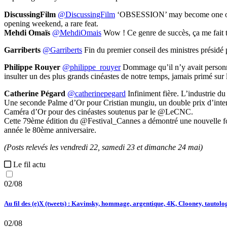
DiscussingFilm
@DiscussingFilm
‘OBSESSION’ may become one of the
opening weekend, a rare feat.
Mehdi Omaïs
@MehdiOmais
Wow ! Ce genre de succès, ça me fait tel
Garriberts
@Garriberts
Fin du premier conseil des ministres présidé
Philippe Rouyer
@philippe_rouyer
Dommage qu’il n’y avait personne
insulter un des plus grands cinéastes de notre temps, jamais primé sur l
Catherine Pégard
@catherinepegard
Infiniment fière. L’industrie d
Une seconde Palme d’Or pour Cristian mungiu, un double prix d’inte
Caméra d’Or pour des cinéastes soutenus par le @LeCNC.
Cette 79ème édition du @Festival_Cannes a démontré une nouvelle foi
année le 80ème anniversaire.
(Posts relevés les vendredi 22, samedi 23 et dimanche 24 mai)
Le fil actu
02/08
Au fil des (e)X (tweets) : Kavinsky, hommage, argentique, 4K, Clooney, tautologi
02/08