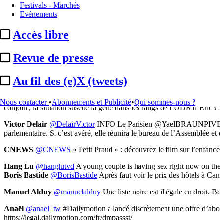
Festivals - Marchés
Evénements
PA
@Domingo
Lundi soir à 20h30, Live IRL sur le Fort Boyard avec C
France tv
@FranceTV
Si tu croises un vieux monsieur qui pose des 
Accès libre
Carole Bienaimé Besse
@CaroleBienaime
La question de notre souver
Revue de presse
données IA, devrait être le principal combat des créateurs. J’en parl
Bertrand Usclat
@BertrandUsclat
Mon premier film en tant que réal
Au fil des (e)X (tweets)
le 22 juillet) [bande-annonce]
Alexandre Berteau
@aberteau_
Des photos volées publiées jeudi p
Nous contacter
•
Abonnements et Publicité
•
Qui sommes-nous ?
conjoint, la situation suscite la gêne dans les rangs de l’UDR d’Éric Ci
Victor Delair
@DelairVictor
INFO Le Parisien @YaelBRAUNPIVET a sa
parlementaire. Si c’est avéré, elle réunira le bureau de l’Assemblée et 
CNEWS
@CNEWS
« Petit Praud » : découvrez le film sur l’enfance 
Hang Lu
@hanglutvd
A young couple is having sex right now on the
Boris Bastide
@BorisBastide
Après faut voir le prix des hôtels à Can
Manuel Alduy
@manuelalduy
Une liste noire est illégale en droit.
Anaël
@anael_tw
#Dailymotion a lancé discrètement une offre d’abo
https://legal.dailymotion.com/fr/dmpassst/