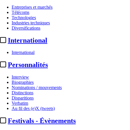
Entreprises et marchés
Télécoms
Technologies
Industries techniques
Diversifications
International
International
Personnalités
Interview
Biographies
Nominations / mouvements
Distinctions
Disparitions
Verbatim
Au fil des (e)X (tweets)
Festivals - Évènements