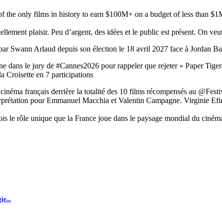
 only films in history to earn $100M+ on a budget of less than $1M. T
lement plaisir. Peu d’argent, des idées et le public est présent. On veut
 par Swann Arlaud depuis son élection le 18 avril 2027 face à Jordan B
 dans le jury de #Cannes2026 pour rappeler que rejeter « Paper Tiger »
a Croisette en 7 participations
u cinéma français derrière la totalité des 10 films récompensés au @Fest
rprétation pour Emmanuel Macchia et Valentin Campagne. Virginie Efi
s le rôle unique que la France joue dans le paysage mondial du ciném
e...