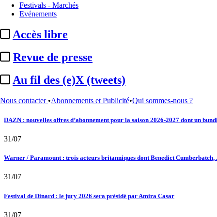
Festivals - Marchés
Au fil des (e)X (tweets) : Kavinsky, hommage, argentique, 4K, Clooney, tautologi
Evénements
02/08
Accès libre
Satellifacts : pause d'été
Revue de presse
02/08
Au fil des (e)X (tweets)
"L'Odyssée" : à Montpellier, le seul cinéma de France à ...
Nous contacter
•
Abonnements et Publicité
•
Qui sommes-nous ?
01/08
DAZN : nouvelles offres d’abonnement pour la saison 2026-2027 dont un bundle
31/07
Warner / Paramount : trois acteurs britanniques dont Benedict Cumberbatch, .
31/07
Festival de Dinard : le jury 2026 sera présidé par Amira Casar
31/07