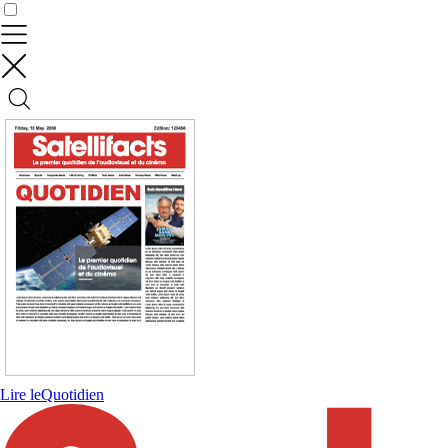
Contrôler vos données
Lire le
Quotidien