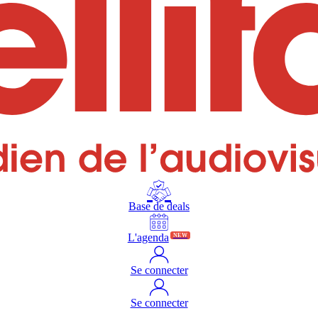
Base de deals
L'agenda
NEW
Se connecter
Se connecter