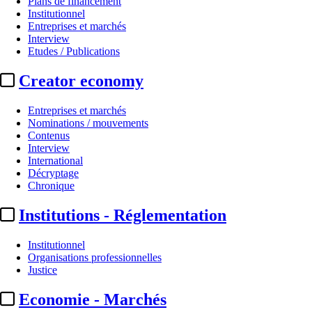
Plans de financement
Institutionnel
Entreprises et marchés
Interview
Etudes / Publications
Creator economy
Entreprises et marchés
Nominations / mouvements
Contenus
Interview
Régies & agences média
International
Décryptage
Webedia Brand Xperiences :
pro
Chronique
Institutions - Réglementation
Actualité n° 350497
|
Publié le 03 juil. 2026 14:00
| 140 mots
Institutionnel
Organisations professionnelles
Justice
Economie - Marchés
...