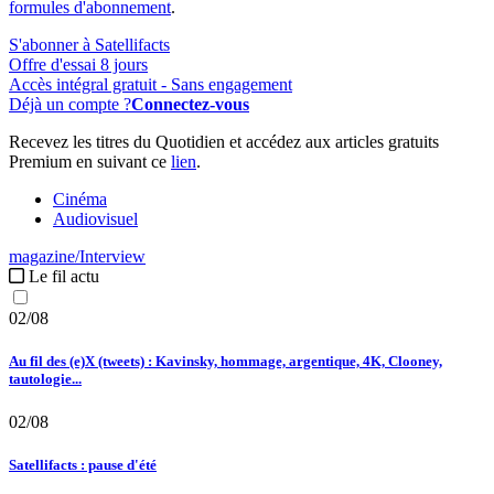
formules d'abonnement
.
S'abonner à Satellifacts
Offre d'essai 8 jours
Accès intégral gratuit - Sans engagement
Déjà un compte ?
Connectez-vous
Recevez les titres du Quotidien et accédez aux articles gratuits
Premium en suivant ce
lien
.
Cinéma
Audiovisuel
magazine/Interview
Le fil actu
02/08
Au fil des (e)X (tweets) : Kavinsky, hommage, argentique, 4K, Clooney,
tautologie...
02/08
Satellifacts : pause d'été