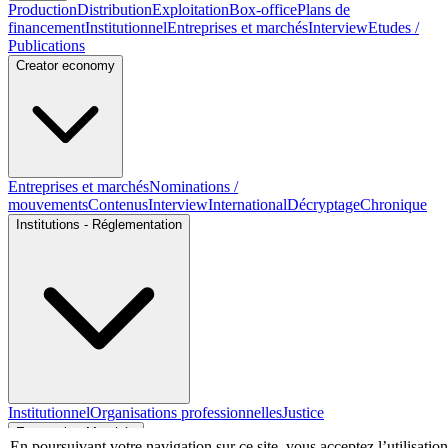
Production
Distribution
Exploitation
Box-office
Plans de
financement
Institutionnel
Entreprises et marchés
Interview
Etudes /
Publications
Creator economy
Entreprises et marchés
Nominations /
mouvements
Contenus
Interview
International
Décryptage
Chronique
Institutions - Réglementation
Institutionnel
Organisations professionnelles
Justice
Economie - Marchés
En poursuivant votre navigation sur ce site, vous acceptez l’utilisation