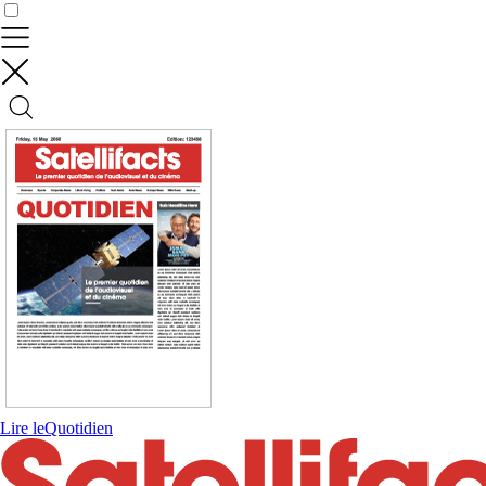
Contrôler vos données
Lire le
Quotidien