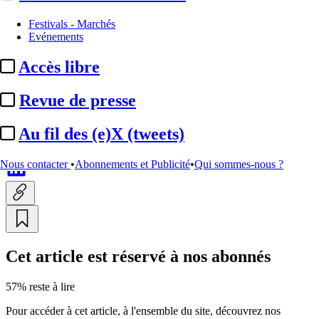
Festivals - Marchés
Alex Berger et Emmanuelle
Evénements
Bouilhaguet (TOP-The
Accès libre
Originals Productions) :
« Nous
Revue de presse
entamons ...
Au fil des (e)X (tweets)
Actualité n° 275178
|
Publié le 26 janv. 2023 23:44
Nous contacter
•
Abonnements et Publicité
•
Qui sommes-nous ?
Cet article est réservé à nos abonnés
57% reste à lire
Pour accéder à cet article, à l'ensemble du site, découvrez nos