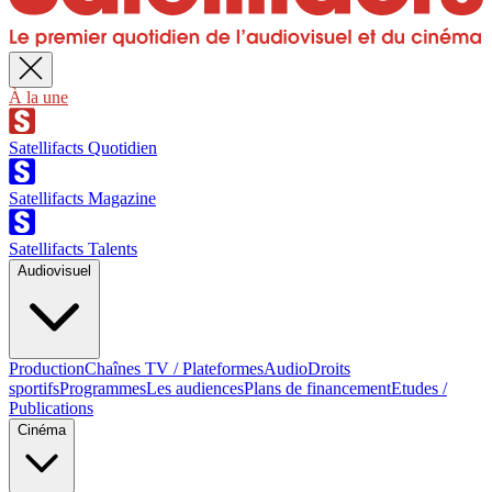
À la une
Satellifacts Quotidien
Satellifacts Magazine
Satellifacts Talents
Audiovisuel
Production
Chaînes TV / Plateformes
Audio
Droits
sportifs
Programmes
Les audiences
Plans de financement
Etudes /
Publications
Cinéma