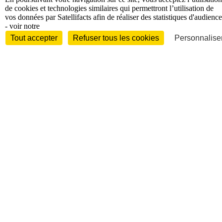
de cookies et technologies similaires qui permettront l’utilisation de
vos données par Satellifacts afin de réaliser des statistiques d'audience
- voir notre
Tout accepter
Refuser tous les cookies
Personnaliser
Entreprises et marchés
Télécoms
Technologies
Industries
techniques
Diversifications
International
International
Personnalités
Interview
Biographies
Nominations /
mouvements
Distinctions
Disparitions
Verbatim
Au fil des (e)X
(tweets)
Festivals - Évènements