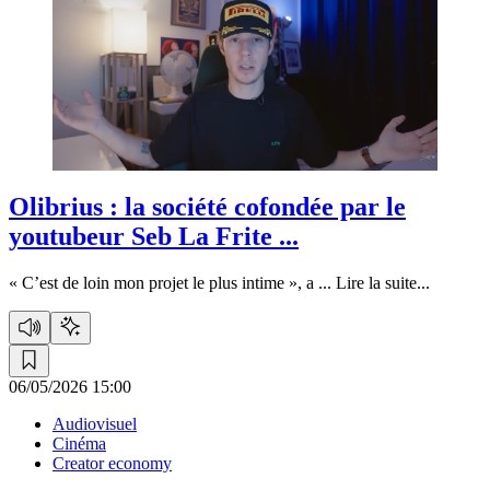
Olibrius :
la société cofondée par le
youtubeur Seb La Frite ...
« C’est de loin mon projet le plus intime », a ...
Lire la suite...
06/05/2026 15:00
Audiovisuel
Cinéma
Creator economy