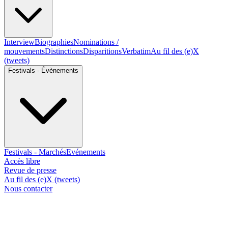
Interview
Biographies
Nominations /
mouvements
Distinctions
Disparitions
Verbatim
Au fil des (e)X
(tweets)
Festivals - Évènements
Festivals - Marchés
Evénements
Accès libre
Revue de presse
Au fil des (e)X (tweets)
Nous contacter