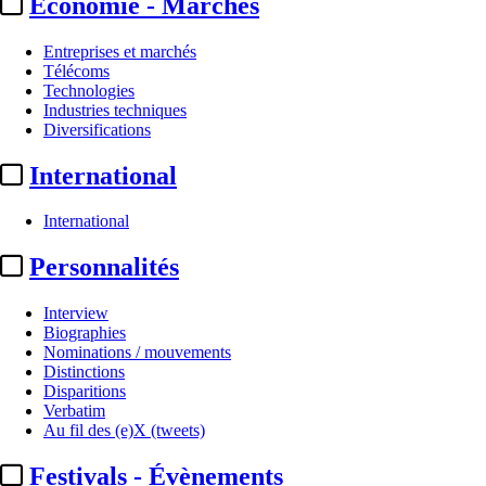
Economie - Marchés
Entreprises et marchés
Télécoms
Technologies
Industries techniques
Diversifications
International
International
YouTube
[10 articles ]
Personnalités
Interview
Biographies
Nominations / mouvements
Distinctions
Disparitions
Verbatim
Au fil des (e)X (tweets)
Festivals - Évènements