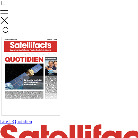
Contrôler vos données
Lire le
Quotidien