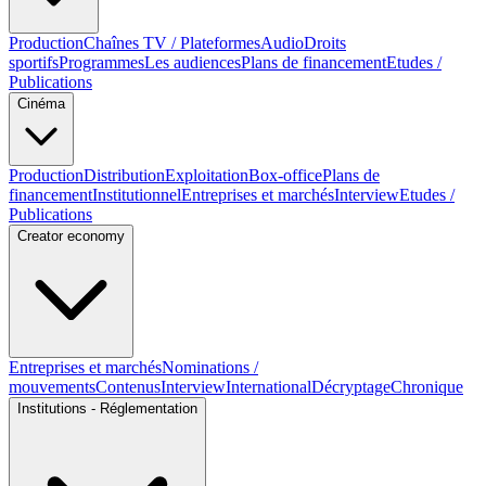
Production
Chaînes TV / Plateformes
Audio
Droits
sportifs
Programmes
Les audiences
Plans de financement
Etudes /
Publications
Cinéma
Production
Distribution
Exploitation
Box-office
Plans de
financement
Institutionnel
Entreprises et marchés
Interview
Etudes /
Publications
Creator economy
Entreprises et marchés
Nominations /
mouvements
Contenus
Interview
International
Décryptage
Chronique
Institutions - Réglementation