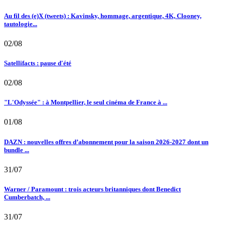
Au fil des (e)X (tweets) : Kavinsky, hommage, argentique, 4K, Clooney,
tautologie...
02/08
Satellifacts : pause d'été
02/08
"L'Odyssée" : à Montpellier, le seul cinéma de France à ...
01/08
DAZN : nouvelles offres d’abonnement pour la saison 2026-2027 dont un
bundle ...
31/07
Warner / Paramount : trois acteurs britanniques dont Benedict
Cumberbatch, ...
31/07